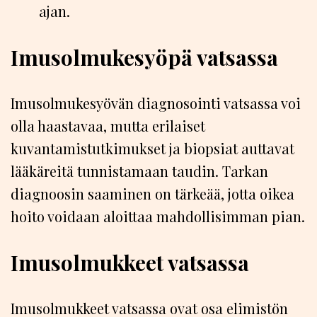
ajan.
Imusolmukesyöpä vatsassa
Imusolmukesyövän diagnosointi vatsassa voi
olla haastavaa, mutta erilaiset
kuvantamistutkimukset ja biopsiat auttavat
lääkäreitä tunnistamaan taudin. Tarkan
diagnoosin saaminen on tärkeää, jotta oikea
hoito voidaan aloittaa mahdollisimman pian.
Imusolmukkeet vatsassa
Imusolmukkeet vatsassa ovat osa elimistön