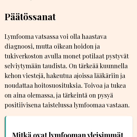
Päätössanat
Lymfooma vatsassa voi olla haastava
diagnoosi, mutta oikean hoidon ja
tukiverkoston avulla monet potilaat pystyvät
selviytymään taudista. On tärkeää kuunnella
kehon viestejä, hakeutua ajoissa lääkäriin ja
noudattaa hoitosuosituksia. Toivoa ja tukea
on aina olemassa, ja tärkeintä on pysyä
positiivisena taistelussa lymfoomaa vastaan.
Mitkä ovat lymfooman yleisimmät