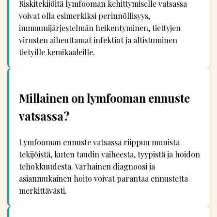
Riskitekijöitä lymfooman kehittymiselle vatsassa
voivat olla esimerkiksi perinnöllisyys,
immuunijärjestelmän heikentyminen, tiettyjen
virusten aiheuttamat infektiot ja altistuminen
tietyille kemikaaleille.
Millainen on lymfooman ennuste
vatsassa?
Lymfooman ennuste vatsassa riippuu monista
tekijöistä, kuten taudin vaiheesta, tyypistä ja hoidon
tehokkuudesta. Varhainen diagnoosi ja
asianmukainen hoito voivat parantaa ennustetta
merkittävästi.