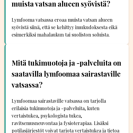
muista vatsan alueen syövistä?
Lymfooma vatsassa eroaa muista vatsan alueen
syövistä siinä, että se kehittyy imukudoksesta eikä
esimerkiksi mahalaukun tai suoliston soluista.
Mitä tukimuotoja ja -palveluita on
saatavilla lymfoomaa sairastaville
vatsassa?
Lymfoomaa sairastaville vatsassa on tarjolla
erilaisia tukimuotoja ja -palveluita, kuten
vertaistukea, psykologista tukea,
ravitsemusneuvontaa ja fysioterapiaa. Lisäksi
potilasjärjestöt voivat tarjota vertaistukea ja tietoa