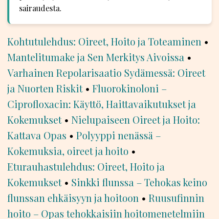
sairaudesta.
Kohtutulehdus: Oireet, Hoito ja Toteaminen
•
Mantelitumake ja Sen Merkitys Aivoissa
•
Varhainen Repolarisaatio Sydämessä: Oireet
ja Nuorten Riskit
•
Fluorokinoloni –
Ciprofloxacin: Käyttö, Haittavaikutukset ja
Kokemukset
•
Nielupaiseen Oireet ja Hoito:
Kattava Opas
•
Polyyppi nenässä –
Kokemuksia, oireet ja hoito
•
Eturauhastulehdus: Oireet, Hoito ja
Kokemukset
•
Sinkki flunssa – Tehokas keino
flunssan ehkäisyyn ja hoitoon
•
Ruusufinnin
hoito – Opas tehokkaisiin hoitomenetelmiin