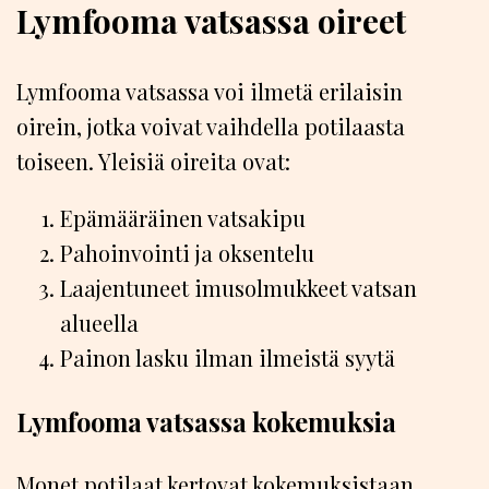
Lymfooma vatsassa oireet
Lymfooma vatsassa voi ilmetä erilaisin
oirein, jotka voivat vaihdella potilaasta
toiseen. Yleisiä oireita ovat:
Epämääräinen vatsakipu
Pahoinvointi ja oksentelu
Laajentuneet imusolmukkeet vatsan
alueella
Painon lasku ilman ilmeistä syytä
Lymfooma vatsassa kokemuksia
Monet potilaat kertovat kokemuksistaan