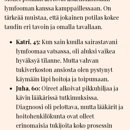
lymfooman kanssa kamppaillessaan. On
tärkeää muistaa, että jokainen potilas kokee
taudin eri tavoin ja omalla tavallaan.
Katri, 45:
Kun sain kuulla sairastavani
lymfoomaa vatsassa, oli aluksi vaikea
hyväksyä tilanne. Mutta vahvan
tukiverkoston ansiosta olen pystynyt
käymään läpi hoitoja ja toipumaan.
Juha, 60:
Oireet alkoivat pikkuhiljaa ja
kävin lääkärissä tutkimuksissa.
Diagnoosi oli pelottava, mutta lääkärit ja
hoitohenkilökunta ovat olleet
erinomaisia tukijoita koko prosessin