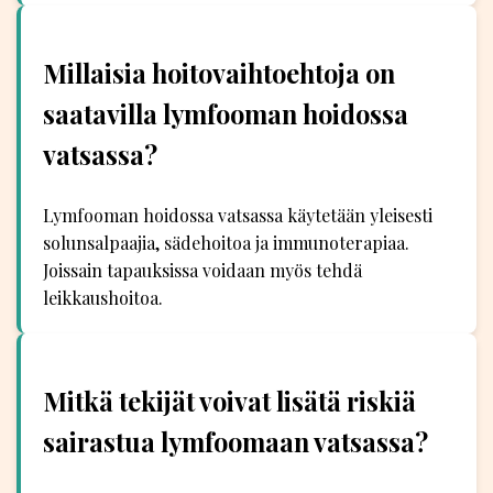
Millaisia hoitovaihtoehtoja on
saatavilla lymfooman hoidossa
vatsassa?
Lymfooman hoidossa vatsassa käytetään yleisesti
solunsalpaajia, sädehoitoa ja immunoterapiaa.
Joissain tapauksissa voidaan myös tehdä
leikkaushoitoa.
Mitkä tekijät voivat lisätä riskiä
sairastua lymfoomaan vatsassa?