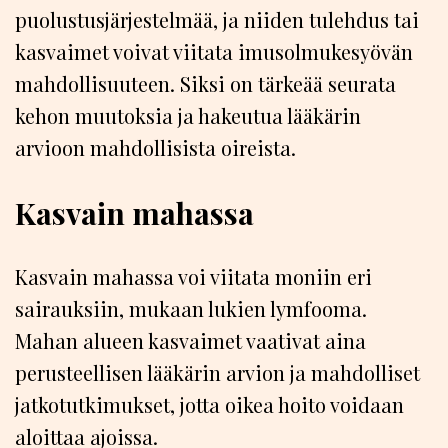
puolustusjärjestelmää, ja niiden tulehdus tai
kasvaimet voivat viitata imusolmukesyövän
mahdollisuuteen. Siksi on tärkeää seurata
kehon muutoksia ja hakeutua lääkärin
arvioon mahdollisista oireista.
Kasvain mahassa
Kasvain mahassa voi viitata moniin eri
sairauksiin, mukaan lukien lymfooma.
Mahan alueen kasvaimet vaativat aina
perusteellisen lääkärin arvion ja mahdolliset
jatkotutkimukset, jotta oikea hoito voidaan
aloittaa ajoissa.