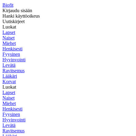
Biofit
Kirjaudu sisään
Hanki käyttöoikeus
Uutiskirjeet
Luokat
Lapset
Naiset
Miehet
Henkisesti
Fyysinen
Hyvinvointi
Levätä
Ravitsemus
Lääkäri
Korvat
Luokat
Lapset
Naiset
Miehet
Henkisesti
Fyysinen
Hyvinvointi
Levätä
Ravitsemus