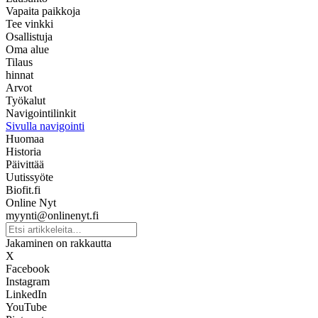
Vapaita paikkoja
Tee vinkki
Osallistuja
Oma alue
Tilaus
hinnat
Arvot
Työkalut
Navigointilinkit
Sivulla navigointi
Huomaa
Historia
Päivittää
Uutissyöte
Biofit.fi
Online Nyt
myynti@onlinenyt.fi
Jakaminen on rakkautta
X
Facebook
Instagram
LinkedIn
YouTube