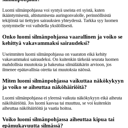
Luomi silmänpohjassa voi syntyä useista eri syistä, kuten
ikääntymisestä, altistumisesta auringonvalolle, perinnöllisistä
tekijöistä tai tiettyjen sairauksien yhteydessä. Tarkka syy luomen
syntymiselle voi vaihdella yksilöllisesti.
Onko luomi silmänpohjassa vaarallinen ja voiko se
kehittyä vakavammaksi sairaudeksi?
Useimmiten luomi silmänpohjassa on vaaraton eikä kehity
vakavammaksi sairaudeksi. On kuitenkin tärkeää seurata luomen
mahdollisia muutoksia ja hakeutua silmälääkärin arvioon, jos
ilmenee epätavallisia oireita tai muutoksia näössä.
Miten luomi silmänpohjassa vaikuttaa näkökykyyn
ja voiko se aiheuttaa näköhäiriöitä?
Luomi silmänpohjassa ei yleensä vaikuta näkökykyyn eikä aiheuta
näköhäiriöitä. Jos luomi kasvaa tai muuttuu, se voi kuitenkin
aiheuttaa näköhäiriöitä ja vaatia hoitoa.
Voiko luomi silmänpohjassa aiheuttaa kipua tai
epämukavuutta silmässä?