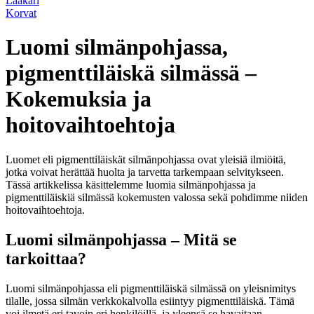
Lääkäri
Korvat
Luomi silmänpohjassa,
pigmenttiläiskä silmässä –
Kokemuksia ja
hoitovaihtoehtoja
Luomet eli pigmenttiläiskät silmänpohjassa ovat yleisiä ilmiöitä,
jotka voivat herättää huolta ja tarvetta tarkempaan selvitykseen.
Tässä artikkelissa käsittelemme luomia silmänpohjassa ja
pigmenttiläiskiä silmässä kokemusten valossa sekä pohdimme niiden
hoitovaihtoehtoja.
Luomi silmänpohjassa – Mitä se
tarkoittaa?
Luomi silmänpohjassa eli pigmenttiläiskä silmässä on yleisnimitys
tilalle, jossa silmän verkkokalvolla esiintyy pigmenttiläiskä. Tämä
voi ilmetä eri tavoin eri henkilöillä, ja yleensä se havaitaan