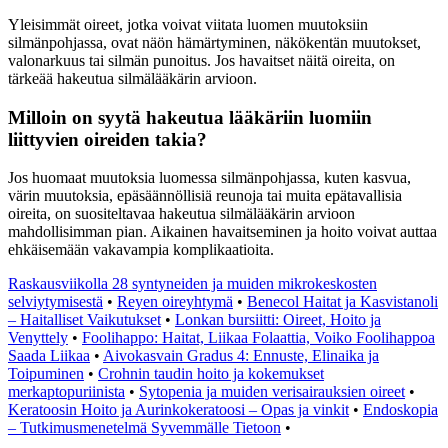
Yleisimmät oireet, jotka voivat viitata luomen muutoksiin
silmänpohjassa, ovat näön hämärtyminen, näkökentän muutokset,
valonarkuus tai silmän punoitus. Jos havaitset näitä oireita, on
tärkeää hakeutua silmälääkärin arvioon.
Milloin on syytä hakeutua lääkäriin luomiin
liittyvien oireiden takia?
Jos huomaat muutoksia luomessa silmänpohjassa, kuten kasvua,
värin muutoksia, epäsäännöllisiä reunoja tai muita epätavallisia
oireita, on suositeltavaa hakeutua silmälääkärin arvioon
mahdollisimman pian. Aikainen havaitseminen ja hoito voivat auttaa
ehkäisemään vakavampia komplikaatioita.
Raskausviikolla 28 syntyneiden ja muiden mikrokeskosten
selviytymisestä
•
Reyen oireyhtymä
•
Benecol Haitat ja Kasvistanoli
– Haitalliset Vaikutukset
•
Lonkan bursiitti: Oireet, Hoito ja
Venyttely
•
Foolihappo: Haitat, Liikaa Folaattia, Voiko Foolihappoa
Saada Liikaa
•
Aivokasvain Gradus 4: Ennuste, Elinaika ja
Toipuminen
•
Crohnin taudin hoito ja kokemukset
merkaptopuriinista
•
Sytopenia ja muiden verisairauksien oireet
•
Keratoosin Hoito ja Aurinkokeratoosi – Opas ja vinkit
•
Endoskopia
– Tutkimusmenetelmä Syvemmälle Tietoon
•