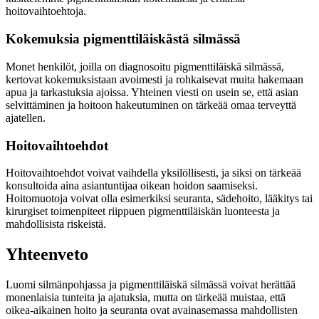
hoitovaihtoehtoja.
Kokemuksia pigmenttiläiskästä silmässä
Monet henkilöt, joilla on diagnosoitu pigmenttiläiskä silmässä,
kertovat kokemuksistaan avoimesti ja rohkaisevat muita hakemaan
apua ja tarkastuksia ajoissa. Yhteinen viesti on usein se, että asian
selvittäminen ja hoitoon hakeutuminen on tärkeää omaa terveyttä
ajatellen.
Hoitovaihtoehdot
Hoitovaihtoehdot voivat vaihdella yksilöllisesti, ja siksi on tärkeää
konsultoida aina asiantuntijaa oikean hoidon saamiseksi.
Hoitomuotoja voivat olla esimerkiksi seuranta, sädehoito, lääkitys tai
kirurgiset toimenpiteet riippuen pigmenttiläiskän luonteesta ja
mahdollisista riskeistä.
Yhteenveto
Luomi silmänpohjassa ja pigmenttiläiskä silmässä voivat herättää
monenlaisia tunteita ja ajatuksia, mutta on tärkeää muistaa, että
oikea-aikainen hoito ja seuranta ovat avainasemassa mahdollisten