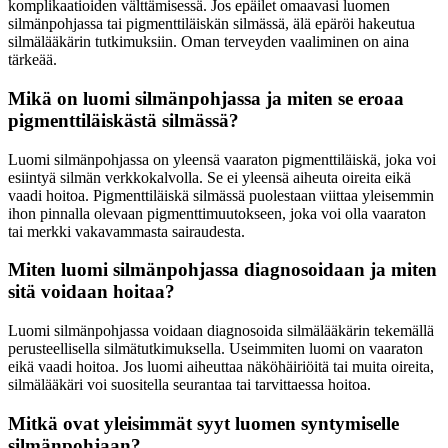
komplikaatioiden välttämisessä. Jos epäilet omaavasi luomen
silmänpohjassa tai pigmenttiläiskän silmässä, älä epäröi hakeutua
silmälääkärin tutkimuksiin. Oman terveyden vaaliminen on aina
tärkeää.
Mikä on luomi silmänpohjassa ja miten se eroaa
pigmenttiläiskästä silmässä?
Luomi silmänpohjassa on yleensä vaaraton pigmenttiläiskä, joka voi
esiintyä silmän verkkokalvolla. Se ei yleensä aiheuta oireita eikä
vaadi hoitoa. Pigmenttiläiskä silmässä puolestaan viittaa yleisemmin
ihon pinnalla olevaan pigmenttimuutokseen, joka voi olla vaaraton
tai merkki vakavammasta sairaudesta.
Miten luomi silmänpohjassa diagnosoidaan ja miten
sitä voidaan hoitaa?
Luomi silmänpohjassa voidaan diagnosoida silmälääkärin tekemällä
perusteellisella silmätutkimuksella. Useimmiten luomi on vaaraton
eikä vaadi hoitoa. Jos luomi aiheuttaa näköhäiriöitä tai muita oireita,
silmälääkäri voi suositella seurantaa tai tarvittaessa hoitoa.
Mitkä ovat yleisimmät syyt luomen syntymiselle
silmänpohjaan?