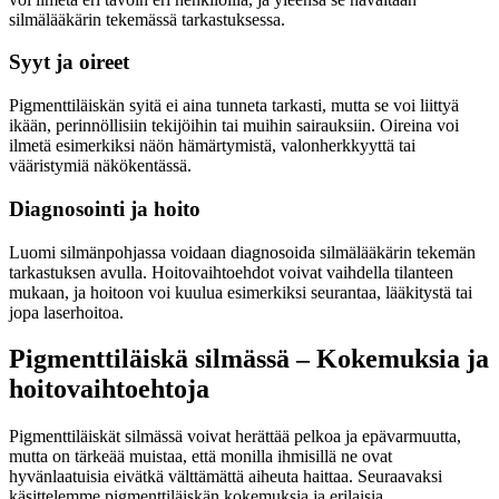
silmälääkärin tekemässä tarkastuksessa.
Syyt ja oireet
Pigmenttiläiskän syitä ei aina tunneta tarkasti, mutta se voi liittyä
ikään, perinnöllisiin tekijöihin tai muihin sairauksiin. Oireina voi
ilmetä esimerkiksi näön hämärtymistä, valonherkkyyttä tai
vääristymiä näkökentässä.
Diagnosointi ja hoito
Luomi silmänpohjassa voidaan diagnosoida silmälääkärin tekemän
tarkastuksen avulla. Hoitovaihtoehdot voivat vaihdella tilanteen
mukaan, ja hoitoon voi kuulua esimerkiksi seurantaa, lääkitystä tai
jopa laserhoitoa.
Pigmenttiläiskä silmässä – Kokemuksia ja
hoitovaihtoehtoja
Pigmenttiläiskät silmässä voivat herättää pelkoa ja epävarmuutta,
mutta on tärkeää muistaa, että monilla ihmisillä ne ovat
hyvänlaatuisia eivätkä välttämättä aiheuta haittaa. Seuraavaksi
käsittelemme pigmenttiläiskän kokemuksia ja erilaisia