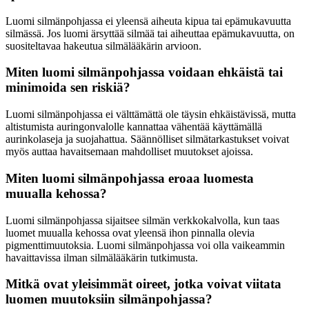
Luomi silmänpohjassa ei yleensä aiheuta kipua tai epämukavuutta
silmässä. Jos luomi ärsyttää silmää tai aiheuttaa epämukavuutta, on
suositeltavaa hakeutua silmälääkärin arvioon.
Miten luomi silmänpohjassa voidaan ehkäistä tai
minimoida sen riskiä?
Luomi silmänpohjassa ei välttämättä ole täysin ehkäistävissä, mutta
altistumista auringonvalolle kannattaa vähentää käyttämällä
aurinkolaseja ja suojahattua. Säännölliset silmätarkastukset voivat
myös auttaa havaitsemaan mahdolliset muutokset ajoissa.
Miten luomi silmänpohjassa eroaa luomesta
muualla kehossa?
Luomi silmänpohjassa sijaitsee silmän verkkokalvolla, kun taas
luomet muualla kehossa ovat yleensä ihon pinnalla olevia
pigmenttimuutoksia. Luomi silmänpohjassa voi olla vaikeammin
havaittavissa ilman silmälääkärin tutkimusta.
Mitkä ovat yleisimmät oireet, jotka voivat viitata
luomen muutoksiin silmänpohjassa?