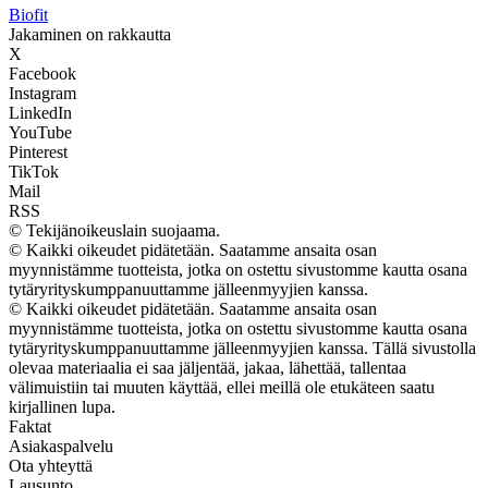
Biofit
Jakaminen on rakkautta
X
Facebook
Instagram
LinkedIn
YouTube
Pinterest
TikTok
Mail
RSS
© Tekijänoikeuslain suojaama.
© Kaikki oikeudet pidätetään. Saatamme ansaita osan
myynnistämme tuotteista, jotka on ostettu sivustomme kautta osana
tytäryrityskumppanuuttamme jälleenmyyjien kanssa.
© Kaikki oikeudet pidätetään. Saatamme ansaita osan
myynnistämme tuotteista, jotka on ostettu sivustomme kautta osana
tytäryrityskumppanuuttamme jälleenmyyjien kanssa. Tällä sivustolla
olevaa materiaalia ei saa jäljentää, jakaa, lähettää, tallentaa
välimuistiin tai muuten käyttää, ellei meillä ole etukäteen saatu
kirjallinen lupa.
Faktat
Asiakaspalvelu
Ota yhteyttä
Lausunto