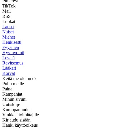
Pinterest
TikTok
Mail
RSS
Luokat
Lapset
Naiset
Miehet
Henkisesti
Fyysinen
Hyvinvointi
Levätä
Ravitsemus
Lääkäri
Korvat
Keitä me olemme?
Puhu meille
Paina
Kampanjat
Minun sivuni
Uutiskirje
Kumppanuudet
Vinkkaa toimittajille
Kirjaudu sisään
Hanki käyttöoikeus