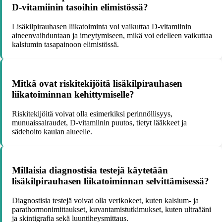
D-vitamiinin tasoihin elimistössä?
Lisäkilpirauhasen liikatoiminta voi vaikuttaa D-vitamiinin
aineenvaihduntaan ja imeytymiseen, mikä voi edelleen vaikuttaa
kalsiumin tasapainoon elimistössä.
Mitkä ovat riskitekijöitä lisäkilpirauhasen
liikatoiminnan kehittymiselle?
Riskitekijöitä voivat olla esimerkiksi perinnöllisyys,
munuaissairaudet, D-vitamiinin puutos, tietyt lääkkeet ja
sädehoito kaulan alueelle.
Millaisia diagnostisia testejä käytetään
lisäkilpirauhasen liikatoiminnan selvittämisessä?
Diagnostisia testejä voivat olla verikokeet, kuten kalsium- ja
parathormonimittaukset, kuvantamistutkimukset, kuten ultraääni
ja skintigrafia sekä luuntiheysmittaus.