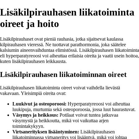
Lisäkilpirauhasen liikatoiminta
oireet ja hoito
Lisäkilpirauhaset ovat pieniä rauhasia, jotka sijaitsevat kaulassa
kilpirauhasen vieressä. Ne tuottavat parathormonia, joka säätelee
kalsiumin aineenvaihduntaa elimistössä. Lisäkilpirauhasen liikatoiminta
eli hyperparatyreoosi voi aiheuttaa erilaisia oireita ja vaatii usein hoitoa,
kuten lisäkilpirauhasen leikkausta.
Lisäkilpirauhasen liikatoiminnan oireet
Lisäkilpirauhasen liikatoiminta oireet voivat vaihdella lievästä
vakavaan. Yleisimpiä oireita ovat:
Luukivut ja osteoporoosi:
Hyperparatyreoosi voi aiheuttaa
luukipuja, murtumia sekä osteoporoosia, jossa luut haurastuvat.
Väsymys ja heikkous:
Potilaat voivat tuntea jatkuvaa
väsymystä ja heikkoutta, mikä voi vaikuttaa arjen
toimintakykyyn.
Virtsanerityksen lisääntyminen:
Lisäkilpirauhasen
liikatoiminnassa virtsaneritys voi lisääntyä, mikä voi johtaa