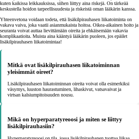
kuten kaikissa leikkauksissa, siihen liittyy aina riskejä. On tärkeää
keskustella hoidon tarpeellisuudesta ja riskeistä oman lääkärin kanssa.
Yhteenvetona voidaan todeta, että lisäkilpirauhasen liikatoiminta on
vakava vaiva, joka vaatii asianmukaista hoitoa. Oikea-aikainen hoito ja
seuranta voivat auttaa lievittämään oireita ja ehkäisemään vakavia
komplikaatioita. Muista aina kääntyä lääkärin puoleen, jos epäilet
lisäkilpirauhasen liikatoimintaa!
Mitkä ovat lisäkilpirauhasen liikatoiminnan
yleisimmät oireet?
Lisäkilpirauhasen liikatoiminnan oireita voivat olla esimerkiksi
väsymys, luuston haurastuminen, lihaskivut, vatsavaivat ja
virtsan kalsiumpitoisuuden nousu.
Mikä on hyperparatyreoosi ja miten se liittyy
lisäkilpirauhasiin?
Hyperparatyreoosi on tila, jossa lisäkilpirauhanen tuottaa liikaa