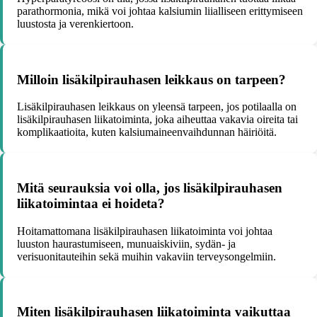
parathormonia, mikä voi johtaa kalsiumin liialliseen erittymiseen
luustosta ja verenkiertoon.
Milloin lisäkilpirauhasen leikkaus on tarpeen?
Lisäkilpirauhasen leikkaus on yleensä tarpeen, jos potilaalla on
lisäkilpirauhasen liikatoiminta, joka aiheuttaa vakavia oireita tai
komplikaatioita, kuten kalsiumaineenvaihdunnan häiriöitä.
Mitä seurauksia voi olla, jos lisäkilpirauhasen
liikatoimintaa ei hoideta?
Hoitamattomana lisäkilpirauhasen liikatoiminta voi johtaa
luuston haurastumiseen, munuaiskiviin, sydän- ja
verisuonitauteihin sekä muihin vakaviin terveysongelmiin.
Miten lisäkilpirauhasen liikatoiminta vaikuttaa