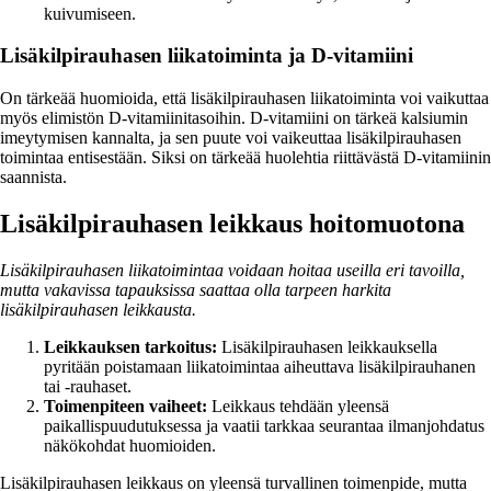
kuivumiseen.
Lisäkilpirauhasen liikatoiminta ja D-vitamiini
On tärkeää huomioida, että lisäkilpirauhasen liikatoiminta voi vaikuttaa
myös elimistön D-vitamiinitasoihin. D-vitamiini on tärkeä kalsiumin
imeytymisen kannalta, ja sen puute voi vaikeuttaa lisäkilpirauhasen
toimintaa entisestään. Siksi on tärkeää huolehtia riittävästä D-vitamiinin
saannista.
Lisäkilpirauhasen leikkaus hoitomuotona
Lisäkilpirauhasen liikatoimintaa voidaan hoitaa useilla eri tavoilla,
mutta vakavissa tapauksissa saattaa olla tarpeen harkita
lisäkilpirauhasen leikkausta.
Leikkauksen tarkoitus:
Lisäkilpirauhasen leikkauksella
pyritään poistamaan liikatoimintaa aiheuttava lisäkilpirauhanen
tai -rauhaset.
Toimenpiteen vaiheet:
Leikkaus tehdään yleensä
paikallispuudutuksessa ja vaatii tarkkaa seurantaa ilmanjohdatus
näkökohdat huomioiden.
Lisäkilpirauhasen leikkaus on yleensä turvallinen toimenpide, mutta