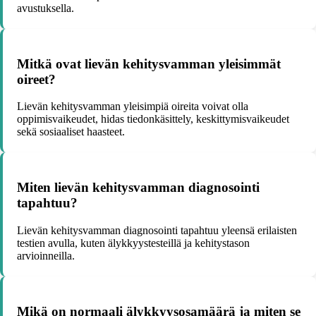
avustuksella.
Mitkä ovat lievän kehitysvamman yleisimmät
oireet?
Lievän kehitysvamman yleisimpiä oireita voivat olla
oppimisvaikeudet, hidas tiedonkäsittely, keskittymisvaikeudet
sekä sosiaaliset haasteet.
Miten lievän kehitysvamman diagnosointi
tapahtuu?
Lievän kehitysvamman diagnosointi tapahtuu yleensä erilaisten
testien avulla, kuten älykkyystesteillä ja kehitystason
arvioinneilla.
Mikä on normaali älykkyysosamäärä ja miten se