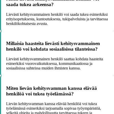
saada tukea arkeensa?
Lievästi kehitysvammainen henkilö voi saada tukea esimerkiksi
erityisopetuksesta, kuntoutuksesta, tukipalveluista ja tarvittaessa
henkilökohtaisesta avusta.
Millaisia haasteita lievästi kehitysvammainen
henkilö voi kohdata sosiaalisissa tilanteissa?
Lievästi kehitysvammainen henkilö saattaa kohdata haasteita
esimerkiksi vuorovaikutuksessa, kommunikaatiossa ja
sosiaalisissa suhteissa muiden ihmisten kanssa.
Miten lievän kehitysvamman kanssa elävää
henkilöä voi tukea työelämässä?
Lievän kehitysvamman kanssa elävää henkilöä voi tukea
työelämässä esimerkiksi tarjoamalla sopivaa työympäristöä,
selkeitä ohjeita ja mahdollisuutta tarvittaessa tukeen ja