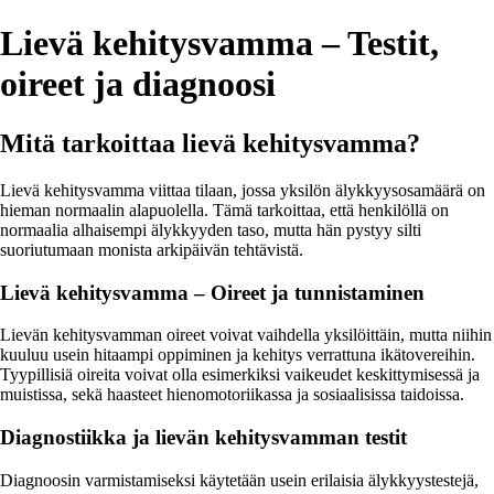
Lievä kehitysvamma – Testit,
oireet ja diagnoosi
Mitä tarkoittaa lievä kehitysvamma?
Lievä kehitysvamma viittaa tilaan, jossa yksilön älykkyysosamäärä on
hieman normaalin alapuolella. Tämä tarkoittaa, että henkilöllä on
normaalia alhaisempi älykkyyden taso, mutta hän pystyy silti
suoriutumaan monista arkipäivän tehtävistä.
Lievä kehitysvamma – Oireet ja tunnistaminen
Lievän kehitysvamman oireet voivat vaihdella yksilöittäin, mutta niihin
kuuluu usein hitaampi oppiminen ja kehitys verrattuna ikätovereihin.
Tyypillisiä oireita voivat olla esimerkiksi vaikeudet keskittymisessä ja
muistissa, sekä haasteet hienomotoriikassa ja sosiaalisissa taidoissa.
Diagnostiikka ja lievän kehitysvamman testit
Diagnoosin varmistamiseksi käytetään usein erilaisia älykkyystestejä,