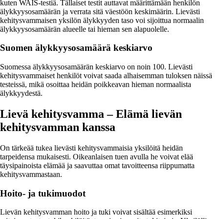
kuten WAIS-testiä. Tällaiset testit auttavat määrittämään henkilön
älykkyysosamäärän ja verrata sitä väestöön keskimäärin. Lievästi
kehitysvammaisen yksilön älykkyyden taso voi sijoittua normaalin
älykkyysosamäärän alueelle tai hieman sen alapuolelle.
Suomen älykkyysosamäärä keskiarvo
Suomessa älykkyysosamäärän keskiarvo on noin 100. Lievästi
kehitysvammaiset henkilöt voivat saada alhaisemman tuloksen näissä
testeissä, mikä osoittaa heidän poikkeavan hieman normaalista
älykkyydestä.
Lievä kehitysvamma – Elämä lievän
kehitysvamman kanssa
On tärkeää tukea lievästi kehitysvammaisia yksilöitä heidän
tarpeidensa mukaisesti. Oikeanlaisen tuen avulla he voivat elää
täysipainoista elämää ja saavuttaa omat tavoitteensa riippumatta
kehitysvammastaan.
Hoito- ja tukimuodot
Lievän kehitysvamman hoito ja tuki voivat sisältää esimerkiksi