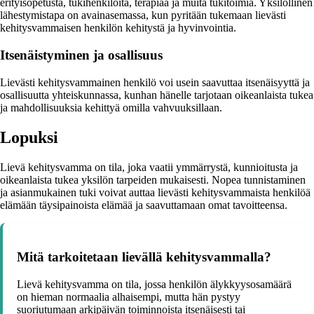
erityisopetusta, tukihenkilöitä, terapiaa ja muita tukitoimia. Yksilöllinen
lähestymistapa on avainasemassa, kun pyritään tukemaan lievästi
kehitysvammaisen henkilön kehitystä ja hyvinvointia.
Itsenäistyminen ja osallisuus
Lievästi kehitysvammainen henkilö voi usein saavuttaa itsenäisyyttä ja
osallisuutta yhteiskunnassa, kunhan hänelle tarjotaan oikeanlaista tukea
ja mahdollisuuksia kehittyä omilla vahvuuksillaan.
Lopuksi
Lievä kehitysvamma on tila, joka vaatii ymmärrystä, kunnioitusta ja
oikeanlaista tukea yksilön tarpeiden mukaisesti. Nopea tunnistaminen
ja asianmukainen tuki voivat auttaa lievästi kehitysvammaista henkilöä
elämään täysipainoista elämää ja saavuttamaan omat tavoitteensa.
Mitä tarkoitetaan lievällä kehitysvammalla?
Lievä kehitysvamma on tila, jossa henkilön älykkyysosamäärä
on hieman normaalia alhaisempi, mutta hän pystyy
suoriutumaan arkipäivän toiminnoista itsenäisesti tai