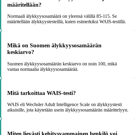
määritellään?
Normaali älykkyysosamäärä on yleensä välillä 85-115. Se
määritellään älykkyystesteillä, kuten esimerkiksi WAIS-testillä.
Mikä on Suomen älykkyysosamäärän
keskiarvo?
Suomen älykkyysosamäärän keskiarvo on noin 100, mikä
vastaa normaalia älykkyysosamäärää.
Mitä tarkoittaa WAIS-testi?
WAIS eli Wechsler Adult Intelligence Scale on älykkyystesti
aikuisille, jota käytetään usein älykkyysosamäärän määrittelyyn.
Miten lievästi kehitysvammainen henkilö voi