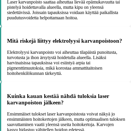
Laser karvanpoisto saattaa aiheuttaa lievää epämukavuutta tai
pistelyä hoidettavalla alueella, mutta kipu on yleensä
siedettävissä. Joissain tapauksissa voidaan käyttää paikallista
puudutusvoidetta helpottamaan hoitoa.
Mitä riskejä liittyy elektrolyysi karvanpoistoon?
Elektrolyysi karvanpoisto voi aiheuttaa tilapäistä punoitusta,
turvotusta ja ihon ärsytystä hoidetulla alueella. Lisäksi
harvinaisissa tapauksissa voi esiintyä arpia tai
pigmenttimuutoksia, mikä korostaa ammattitaitoisen
hoitohenkilökunnan tärkeyttä.
Kuinka kauan kestää nähdä tuloksia laser
karvanpoiston jälkeen?
Ensimmäiset tulokset laser karvanpoistosta voivat näkyä jo
ensimmäisten hoitokertojen jälkeen, mutta optimaalisen tuloksen
saavuttaminen vaatii yleensä useita hoitokertoja. Karvojen
kasvu hidastuu vähitellen hoidon edetessä.