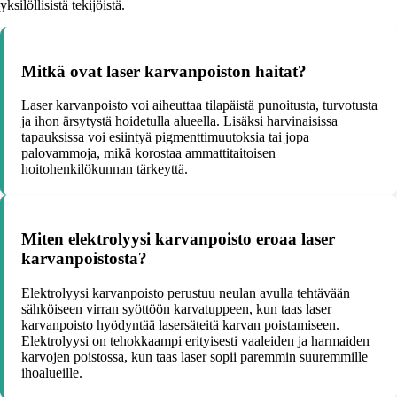
yksilöllisistä tekijöistä.
Mitkä ovat laser karvanpoiston haitat?
Laser karvanpoisto voi aiheuttaa tilapäistä punoitusta, turvotusta
ja ihon ärsytystä hoidetulla alueella. Lisäksi harvinaisissa
tapauksissa voi esiintyä pigmenttimuutoksia tai jopa
palovammoja, mikä korostaa ammattitaitoisen
hoitohenkilökunnan tärkeyttä.
Miten elektrolyysi karvanpoisto eroaa laser
karvanpoistosta?
Elektrolyysi karvanpoisto perustuu neulan avulla tehtävään
sähköiseen virran syöttöön karvatuppeen, kun taas laser
karvanpoisto hyödyntää lasersäteitä karvan poistamiseen.
Elektrolyysi on tehokkaampi erityisesti vaaleiden ja harmaiden
karvojen poistossa, kun taas laser sopii paremmin suuremmille
ihoalueille.