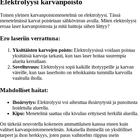
Elektrolyysi karvanpoisto
Toinen yleinen karvanpoistomenetelmä on elektrolyysi. Tässä
menetelmässä karvat poistetaan sähkövirran avulla. Miten elektrolyysi
eroaa laser karvanpoistosta ja mitä haittoja siihen liittyy?
Ero laseriin verrattuna:
Yksittäisten karvojen poisto:
Elektrolyysissä voidaan poistaa
yksittäisiä karvoja tarkasti, kun taas laser hoitaa suurempia
alueita kerrallaan.
Soveltuvuus:
Elektrolyysi sopii kaikille ihotyypeille ja karvan
väreille, kun taas laserhoito on tehokkainta tummilla karvoilla
vaalealla iholla.
Mahdolliset haitat:
Ihoärsytys:
Elektrolyysi voi aiheuttaa ihoärsytystä ja punoitusta
hoidetulla alueella.
Kipu:
Menetelmä saattaa olla kivulias erityisesti herkillä alueilla.
On tärkeää neuvotella kokeneen ammattilaisen kanssa ennen kuin
valitset karvanpoistomenetelmän. Jokaisella ihmisellä on yksilölliset
tarpeet ja ihon herkkyys, joten paras vaihtoehto riippuu usein