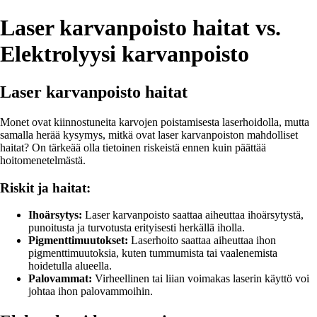
Laser karvanpoisto haitat vs.
Elektrolyysi karvanpoisto
Laser karvanpoisto haitat
Monet ovat kiinnostuneita karvojen poistamisesta laserhoidolla, mutta
samalla herää kysymys, mitkä ovat laser karvanpoiston mahdolliset
haitat? On tärkeää olla tietoinen riskeistä ennen kuin päättää
hoitomenetelmästä.
Riskit ja haitat:
Ihoärsytys:
Laser karvanpoisto saattaa aiheuttaa ihoärsytystä,
punoitusta ja turvotusta erityisesti herkällä iholla.
Pigmenttimuutokset:
Laserhoito saattaa aiheuttaa ihon
pigmenttimuutoksia, kuten tummumista tai vaalenemista
hoidetulla alueella.
Palovammat:
Virheellinen tai liian voimakas laserin käyttö voi
johtaa ihon palovammoihin.