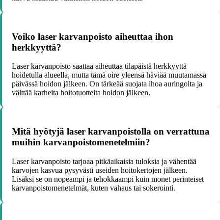
Voiko laser karvanpoisto aiheuttaa ihon
herkkyyttä?
Laser karvanpoisto saattaa aiheuttaa tilapäistä herkkyyttä
hoidetulla alueella, mutta tämä oire yleensä häviää muutamassa
päivässä hoidon jälkeen. On tärkeää suojata ihoa auringolta ja
välttää karheita hoitotuotteita hoidon jälkeen.
Mitä hyötyjä laser karvanpoistolla on verrattuna
muihin karvanpoistomenetelmiin?
Laser karvanpoisto tarjoaa pitkäaikaisia tuloksia ja vähentää
karvojen kasvua pysyvästi useiden hoitokertojen jälkeen.
Lisäksi se on nopeampi ja tehokkaampi kuin monet perinteiset
karvanpoistomenetelmät, kuten vahaus tai sokerointi.