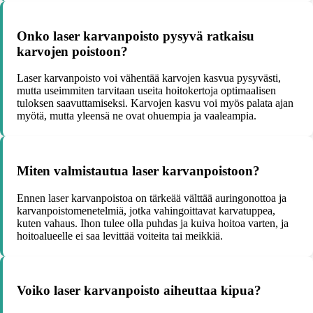
Onko laser karvanpoisto pysyvä ratkaisu
karvojen poistoon?
Laser karvanpoisto voi vähentää karvojen kasvua pysyvästi,
mutta useimmiten tarvitaan useita hoitokertoja optimaalisen
tuloksen saavuttamiseksi. Karvojen kasvu voi myös palata ajan
myötä, mutta yleensä ne ovat ohuempia ja vaaleampia.
Miten valmistautua laser karvanpoistoon?
Ennen laser karvanpoistoa on tärkeää välttää auringonottoa ja
karvanpoistomenetelmiä, jotka vahingoittavat karvatuppea,
kuten vahaus. Ihon tulee olla puhdas ja kuiva hoitoa varten, ja
hoitoalueelle ei saa levittää voiteita tai meikkiä.
Voiko laser karvanpoisto aiheuttaa kipua?