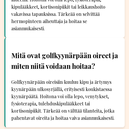
kipulääkkeet, kortisonipiikit tai leikkaushoito
vakavissa tapauksissa. Tärkeää on selvittää
hermopinteen aiheuttaja ja hoitaa se
asianmukaisesti.
Mitä ovat golfkyynärpään oireet ja
miten niitä voidaan hoitaa?
Golfkyynärpään oireisiin kuuluu kipu ja ärtymys
kyynärpään ulkosyrjällä, erityisesti koukistaessa
kyynärpäätä. Hoitona voi olla lepo, venytykset,
fysioterapia, tulehduskipulääkkeet tai
kortisonipiikit. Tärkeää on välttää tilanteita, jotka
pahentavat oireita ja hoitaa vaiva asianmukaisesti.