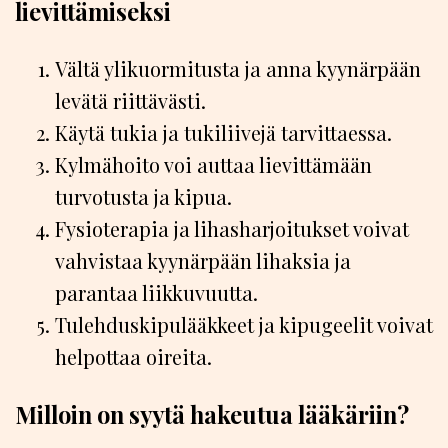
lievittämiseksi
Vältä ylikuormitusta ja anna kyynärpään
levätä riittävästi.
Käytä tukia ja tukiliivejä tarvittaessa.
Kylmähoito voi auttaa lievittämään
turvotusta ja kipua.
Fysioterapia ja lihasharjoitukset voivat
vahvistaa kyynärpään lihaksia ja
parantaa liikkuvuutta.
Tulehduskipulääkkeet ja kipugeelit voivat
helpottaa oireita.
Milloin on syytä hakeutua lääkäriin?