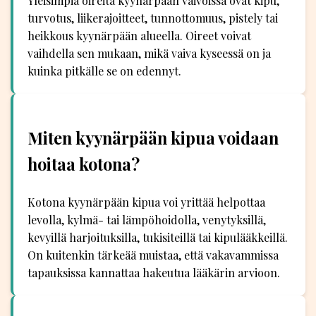
Yleisimpiä oireita kyynärpään vaivoissa ovat kipu,
turvotus, liikerajoitteet, tunnottomuus, pistely tai
heikkous kyynärpään alueella. Oireet voivat
vaihdella sen mukaan, mikä vaiva kyseessä on ja
kuinka pitkälle se on edennyt.
Miten kyynärpään kipua voidaan
hoitaa kotona?
Kotona kyynärpään kipua voi yrittää helpottaa
levolla, kylmä- tai lämpöhoidolla, venytyksillä,
kevyillä harjoituksilla, tukisiteillä tai kipulääkkeillä.
On kuitenkin tärkeää muistaa, että vakavammissa
tapauksissa kannattaa hakeutua lääkärin arvioon.