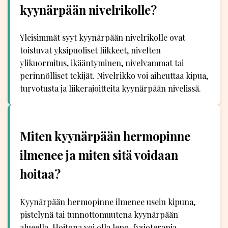
kyynärpään nivelrikolle?
Yleisimmät syyt kyynärpään nivelrikolle ovat
toistuvat yksipuoliset liikkeet, nivelten
ylikuormitus, ikääntyminen, nivelvammat tai
perinnölliset tekijät. Nivelrikko voi aiheuttaa kipua,
turvotusta ja liikerajoitteita kyynärpään nivelissä.
Miten kyynärpään hermopinne
ilmenee ja miten sitä voidaan
hoitaa?
Kyynärpään hermopinne ilmenee usein kipuna,
pistelynä tai tunnottomuutena kyynärpään
alueella. Hoitona voi olla lepo, fysioterapia,