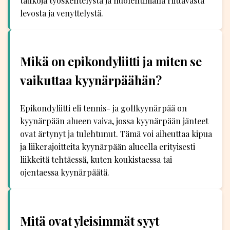
taukoja työskentelystä ja huolehtimalla riittävästä
levosta ja venyttelystä.
Mikä on epikondyliitti ja miten se
vaikuttaa kyynärpäähän?
Epikondyliitti eli tennis- ja golfkyynärpää on
kyynärpään alueen vaiva, jossa kyynärpään jänteet
ovat ärtynyt ja tulehtunut. Tämä voi aiheuttaa kipua
ja liikerajoitteita kyynärpään alueella erityisesti
liikkeitä tehtäessä, kuten koukistaessa tai
ojentaessa kyynärpäätä.
Mitä ovat yleisimmät syyt