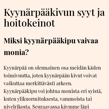
Kyynärpääkivun syyt ja
hoitokeinot
Miksi kyynärpääkipu vaivaa
monia?
Kyynärpää on olennainen osa meidän käden
toimivuutta, joten kyynärpään kivut voivat
vaikuttaa merkittävästi arkeen.
Kyynärpääkipu voi johtua monista eri syistä,
kuten ylikuormituksesta, vammoista tai
nivelrikosta. Seuraavassa käymme läpi