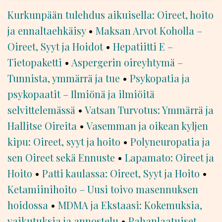
Kurkunpään tulehdus aikuisella: Oireet, hoito
ja ennaltaehkäisy
•
Maksan Arvot Koholla –
Oireet, Syyt ja Hoidot
•
Hepatiitti E –
Tietopaketti
•
Aspergerin oireyhtymä –
Tunnista, ymmärrä ja tue
•
Psykopatia ja
psykopaatit – Ilmiönä ja ilmiöitä
selvittelemässä
•
Vatsan Turvotus: Ymmärrä ja
Hallitse Oireita
•
Vasemman ja oikean kyljen
kipu: Oireet, syyt ja hoito
•
Polyneuropatia ja
sen Oireet sekä Ennuste
•
Lapamato: Oireet ja
Hoito
•
Patti kaulassa: Oireet, Syyt ja Hoito
•
Ketamiinihoito – Uusi toivo masennuksen
hoidossa
•
MDMA ja Ekstaasi: Kokemuksia,
vaikutuksia ja annostelu
•
Pahanlaatuiset