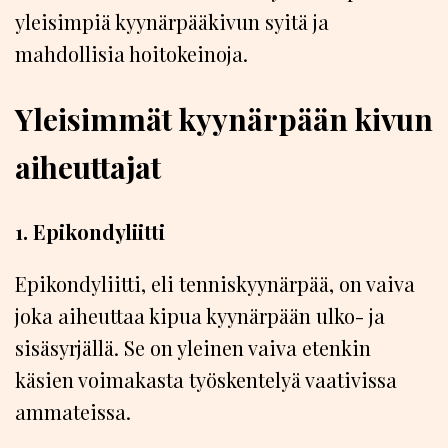
yleisimpiä kyynärpääkivun syitä ja
mahdollisia hoitokeinoja.
Yleisimmät kyynärpään kivun
aiheuttajat
1. Epikondyliitti
Epikondyliitti, eli tenniskyynärpää, on vaiva
joka aiheuttaa kipua kyynärpään ulko- ja
sisäsyrjällä. Se on yleinen vaiva etenkin
käsien voimakasta työskentelyä vaativissa
ammateissa.