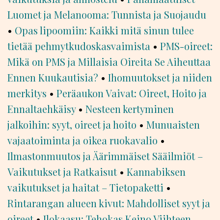
Luomet ja Melanooma: Tunnista ja Suojaudu
•
Opas lipoomiin: Kaikki mitä sinun tulee
tietää pehmytkudoskasvaimista
•
PMS-oireet:
Mikä on PMS ja Millaisia Oireita Se Aiheuttaa
Ennen Kuukautisia?
•
Ihomuutokset ja niiden
merkitys
•
Peräaukon Vaivat: Oireet, Hoito ja
Ennaltaehkäisy
•
Nesteen kertyminen
jalkoihin: syyt, oireet ja hoito
•
Munuaisten
vajaatoiminta ja oikea ruokavalio
•
Ilmastonmuutos ja Äärimmäiset Sääilmiöt –
Vaikutukset ja Ratkaisut
•
Kannabiksen
vaikutukset ja haitat – Tietopaketti
•
Rintarangan alueen kivut: Mahdolliset syyt ja
oireet
•
Ilokaasu: Tehokas Keino Viihteen