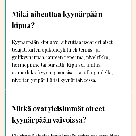
Mikä aiheuttaa kyynärpään
kipua?
Kyynärpään kipua voi aiheuttaa useat erilaiset
tekijät, kuten epikondyliitti eli tennis- ja
golfkyynärpää, jänteen repeämä, nivelrikko,
hermopinne tai bursiitti. Kipu voi tuntua
esimerkiksi kyynärpään sisä- tai ulkopuolella,
nivelten ympärillä tai kyynärtaiveessa.
Mitkä ovat yleisimmät oireet
kyynärpään vaivoissa?