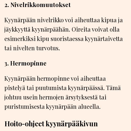
2. Nivelrikkomuutokset
Kyynärpään nivelrikko voi aiheuttaa kipua ja
jäykkyyttä kyynärpäähän. Oireita voivat olla
esimerkiksi kipu suoristaessa kyynärtaivetta
tai nivelten turvotus.
3. Hermopinne
Kyynärpään hermopinne voi aiheuttaa
pistelyä tai puutumista kyynärpäässä. Tämä
johtuu usein hermojen ärsytyksestä tai
puristumisesta kyynärpään alueella.
Hoito-ohjeet kyynärpääkivun