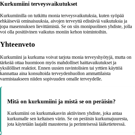
Kurkumiini terveysvaikutukset
Kurkumiinilla on tutkittu monia terveysvaikutuksia, kuten syöpää
ehkäiseviä ominaisuuksia, aivojen terveyttä edistäviä vaikutuksia ja
jopa masennuksen lievittämistä. Se on siis monipuolinen yhdiste, jolla
voi olla positiivinen vaikutus moniin kehon toimintoihin.
Yhteenveto
Kurkumiini ja kurkuma voivat tarjota monia terveyshyötyjä, mutta on
tärkeää ottaa huomioon myös mahdolliset haittavaikutukset ja
yksilölliset reaktiot. Ennen uusien ravintolisien tai yrttien käyttöä
kannattaa aina konsultoida terveydenhuollon ammattilaista
varmistaakseen niiden sopivuuden omalle terveydelle.
Mitä on kurkumiini ja mistä se on peräisin?
Kurkumiini on kurkumakasvin aktiivinen yhdiste, joka antaa
kurkumalle sen keltaisen värin. Se on peräisin kurkumajuuresta,
jota käytetään laajalti mausteena ja perinteisessä lääketieteessä.