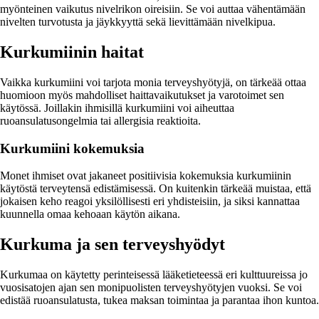
myönteinen vaikutus nivelrikon oireisiin. Se voi auttaa vähentämään
nivelten turvotusta ja jäykkyyttä sekä lievittämään nivelkipua.
Kurkumiinin haitat
Vaikka kurkumiini voi tarjota monia terveyshyötyjä, on tärkeää ottaa
huomioon myös mahdolliset haittavaikutukset ja varotoimet sen
käytössä. Joillakin ihmisillä kurkumiini voi aiheuttaa
ruoansulatusongelmia tai allergisia reaktioita.
Kurkumiini kokemuksia
Monet ihmiset ovat jakaneet positiivisia kokemuksia kurkumiinin
käytöstä terveytensä edistämisessä. On kuitenkin tärkeää muistaa, että
jokaisen keho reagoi yksilöllisesti eri yhdisteisiin, ja siksi kannattaa
kuunnella omaa kehoaan käytön aikana.
Kurkuma ja sen terveyshyödyt
Kurkumaa on käytetty perinteisessä lääketieteessä eri kulttuureissa jo
vuosisatojen ajan sen monipuolisten terveyshyötyjen vuoksi. Se voi
edistää ruoansulatusta, tukea maksan toimintaa ja parantaa ihon kuntoa.