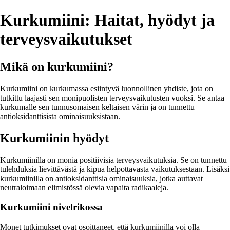
Kurkumiini: Haitat, hyödyt ja
terveysvaikutukset
Mikä on kurkumiini?
Kurkumiini on kurkumassa esiintyvä luonnollinen yhdiste, jota on
tutkittu laajasti sen monipuolisten terveysvaikutusten vuoksi. Se antaa
kurkumalle sen tunnusomaisen keltaisen värin ja on tunnettu
antioksidanttisista ominaisuuksistaan.
Kurkumiinin hyödyt
Kurkumiinilla on monia positiivisia terveysvaikutuksia. Se on tunnettu
tulehduksia lievittävästä ja kipua helpottavasta vaikutuksestaan. Lisäksi
kurkumiinilla on antioksidanttisia ominaisuuksia, jotka auttavat
neutraloimaan elimistössä olevia vapaita radikaaleja.
Kurkumiini nivelrikossa
Monet tutkimukset ovat osoittaneet, että kurkumiinilla voi olla