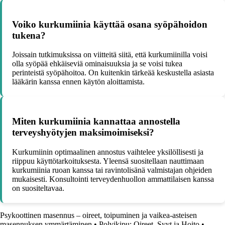
Voiko kurkumiinia käyttää osana syöpähoidon
tukena?
Joissain tutkimuksissa on viitteitä siitä, että kurkumiinilla voisi
olla syöpää ehkäiseviä ominaisuuksia ja se voisi tukea
perinteistä syöpähoitoa. On kuitenkin tärkeää keskustella asiasta
lääkärin kanssa ennen käytön aloittamista.
Miten kurkumiinia kannattaa annostella
terveyshyötyjen maksimoimiseksi?
Kurkumiinin optimaalinen annostus vaihtelee yksilöllisesti ja
riippuu käyttötarkoituksesta. Yleensä suositellaan nauttimaan
kurkumiinia ruoan kanssa tai ravintolisänä valmistajan ohjeiden
mukaisesti. Konsultointi terveydenhuollon ammattilaisen kanssa
on suositeltavaa.
Psykoottinen masennus – oireet, toipuminen ja vaikea-asteisen
masennuksen ymmärtäminen
•
Polvikipu: Oireet, Syyt ja Hoito
•