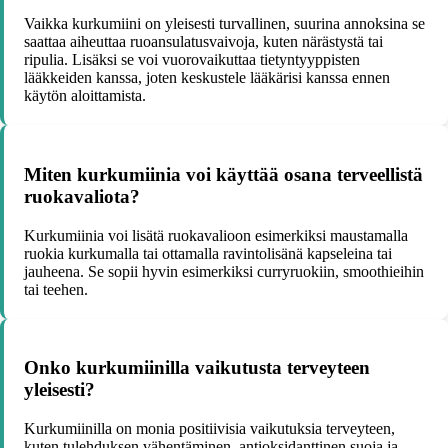
Vaikka kurkumiini on yleisesti turvallinen, suurina annoksina se
saattaa aiheuttaa ruoansulatusvaivoja, kuten närästystä tai
ripulia. Lisäksi se voi vuorovaikuttaa tietyntyyppisten
lääkkeiden kanssa, joten keskustele lääkärisi kanssa ennen
käytön aloittamista.
Miten kurkumiinia voi käyttää osana terveellistä
ruokavaliota?
Kurkumiinia voi lisätä ruokavalioon esimerkiksi maustamalla
ruokia kurkumalla tai ottamalla ravintolisänä kapseleina tai
jauheena. Se sopii hyvin esimerkiksi curryruokiin, smoothieihin
tai teehen.
Onko kurkumiinilla vaikutusta terveyteen
yleisesti?
Kurkumiinilla on monia positiivisia vaikutuksia terveyteen,
kuten tulehduksen vähentäminen, antioksidanttinen suoja ja