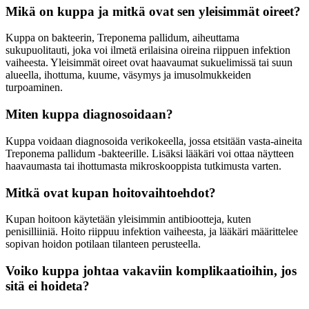
Mikä on kuppa ja mitkä ovat sen yleisimmät oireet?
Kuppa on bakteerin, Treponema pallidum, aiheuttama
sukupuolitauti, joka voi ilmetä erilaisina oireina riippuen infektion
vaiheesta. Yleisimmät oireet ovat haavaumat sukuelimissä tai suun
alueella, ihottuma, kuume, väsymys ja imusolmukkeiden
turpoaminen.
Miten kuppa diagnosoidaan?
Kuppa voidaan diagnosoida verikokeella, jossa etsitään vasta-aineita
Treponema pallidum -bakteerille. Lisäksi lääkäri voi ottaa näytteen
haavaumasta tai ihottumasta mikroskooppista tutkimusta varten.
Mitkä ovat kupan hoitovaihtoehdot?
Kupan hoitoon käytetään yleisimmin antibiootteja, kuten
penisilliiniä. Hoito riippuu infektion vaiheesta, ja lääkäri määrittelee
sopivan hoidon potilaan tilanteen perusteella.
Voiko kuppa johtaa vakaviin komplikaatioihin, jos
sitä ei hoideta?