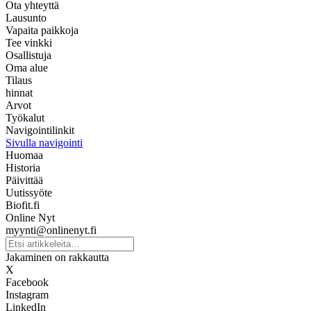
Ota yhteyttä
Lausunto
Vapaita paikkoja
Tee vinkki
Osallistuja
Oma alue
Tilaus
hinnat
Arvot
Työkalut
Navigointilinkit
Sivulla navigointi
Huomaa
Historia
Päivittää
Uutissyöte
Biofit.fi
Online Nyt
myynti@onlinenyt.fi
Jakaminen on rakkautta
X
Facebook
Instagram
LinkedIn