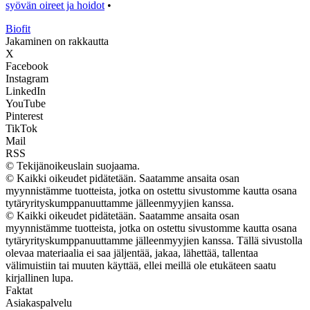
syövän oireet ja hoidot
•
Biofit
Jakaminen on rakkautta
X
Facebook
Instagram
LinkedIn
YouTube
Pinterest
TikTok
Mail
RSS
© Tekijänoikeuslain suojaama.
© Kaikki oikeudet pidätetään. Saatamme ansaita osan
myynnistämme tuotteista, jotka on ostettu sivustomme kautta osana
tytäryrityskumppanuuttamme jälleenmyyjien kanssa.
© Kaikki oikeudet pidätetään. Saatamme ansaita osan
myynnistämme tuotteista, jotka on ostettu sivustomme kautta osana
tytäryrityskumppanuuttamme jälleenmyyjien kanssa. Tällä sivustolla
olevaa materiaalia ei saa jäljentää, jakaa, lähettää, tallentaa
välimuistiin tai muuten käyttää, ellei meillä ole etukäteen saatu
kirjallinen lupa.
Faktat
Asiakaspalvelu