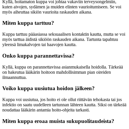
Kyllä, hoitamaton kuppa voi johtaa vakaviin terveysongelmiin,
kuten aivojen, sydämen ja muiden elinten vaurioitumiseen. Se voi
myös aiheuttaa sikiön vaurioita raskauden aikana.
Miten kuppa tarttuu?
Kuppa tarttuu pääasiassa seksuaalisen kontaktin kautta, mutta se voi
myös tarttua äidistä sikiöön raskauden aikana. Tartunta tapahtuu
yleensä limakalvojen tai haavojen kautta.
Onko kuppa parannettavissa?
Kyllä, kuppa on parannettavissa asianmukaisella hoidolla. Tärkeää
on hakeutua lääkärin hoitoon mahdollisimman pian oireiden
ilmaannuttua.
Voiko kuppa uusiutua hoidon jälkeen?
Kuppa voi uusiutua, jos hoito ei ole ollut riittävän tehokasta tai jos
infektio on saatu uudelleen tartunnan lähteen kautta. Siksi on tärkeää
noudattaa lääkärin antamia hoito-ohjeita tarkasti.
Miten kuppa eroaa muista sukupuolitaudeista?