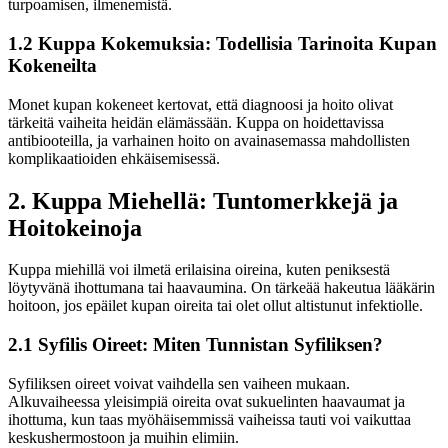
turpoamisen, ilmenemistä.
1.2 Kuppa Kokemuksia: Todellisia Tarinoita Kupan
Kokeneilta
Monet kupan kokeneet kertovat, että diagnoosi ja hoito olivat
tärkeitä vaiheita heidän elämässään. Kuppa on hoidettavissa
antibiooteilla, ja varhainen hoito on avainasemassa mahdollisten
komplikaatioiden ehkäisemisessä.
2. Kuppa Miehellä: Tuntomerkkejä ja
Hoitokeinoja
Kuppa miehillä voi ilmetä erilaisina oireina, kuten peniksestä
löytyvänä ihottumana tai haavaumina. On tärkeää hakeutua lääkärin
hoitoon, jos epäilet kupan oireita tai olet ollut altistunut infektiolle.
2.1 Syfilis Oireet: Miten Tunnistan Syfiliksen?
Syfiliksen oireet voivat vaihdella sen vaiheen mukaan.
Alkuvaiheessa yleisimpiä oireita ovat sukuelinten haavaumat ja
ihottuma, kun taas myöhäisemmissä vaiheissa tauti voi vaikuttaa
keskushermostoon ja muihin elimiin.