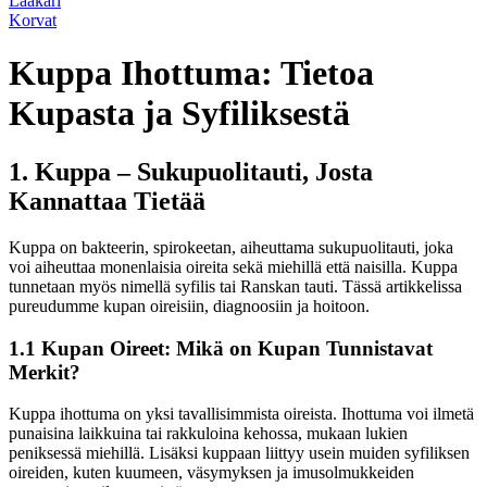
Lääkäri
Korvat
Kuppa Ihottuma: Tietoa
Kupasta ja Syfiliksestä
1. Kuppa – Sukupuolitauti, Josta
Kannattaa Tietää
Kuppa on bakteerin, spirokeetan, aiheuttama sukupuolitauti, joka
voi aiheuttaa monenlaisia oireita sekä miehillä että naisilla. Kuppa
tunnetaan myös nimellä syfilis tai Ranskan tauti. Tässä artikkelissa
pureudumme kupan oireisiin, diagnoosiin ja hoitoon.
1.1 Kupan Oireet: Mikä on Kupan Tunnistavat
Merkit?
Kuppa ihottuma on yksi tavallisimmista oireista. Ihottuma voi ilmetä
punaisina laikkuina tai rakkuloina kehossa, mukaan lukien
peniksessä miehillä. Lisäksi kuppaan liittyy usein muiden syfiliksen
oireiden, kuten kuumeen, väsymyksen ja imusolmukkeiden