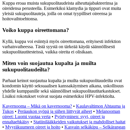
Kuppa eroaa muista sukupuolitaudeista aiheuttajabakteerinsa ja
oireidensa perusteella. Esimerkiksi klamydia ja tippuri ovat muita
yleisiä sukupuolitauteja, joilla on omat tyypilliset oireensa ja
hoitovaihtoehtonsa.
Voiko kuppa oireettomana?
Kyllä, kuppa voi esiintyä myös oireettomana, erityisesti infektion
varhaisvaiheessa. Tästä syystä on tärkeää käydä säännöllisesti
sukupuolitautitesteissä, vaikka oireita ei olisikaan.
Miten voin suojautua kupalta ja muilta
sukupuolitaudeilta?
Parhaat keinot suojautua kupalta ja muilta sukupuolitaudeilta ovat
kondomin käyttö seksuaalisen kanssakäymisen aikana, uskollisuus
yhdelle kumppanille sekä säännölliset sukupuolitautitarkastukset.
Lisäksi rokotukset voivat suojata esimerkiksi HPV-infektiolta.
Kavernooma – Mikä on kavernooma?
•
Kaulavaltimon Ahtauma ja
Tukos
•
Peräaukon syöpä ja siihen liittyvät aiheet
•
Melanooman
oireet: Luomi vuotaa verta
•
Pyörtyminen: syyt, oireet ja
ennaltaehkäisy
•
Statiinilääkkeiden vaikutukset ja mahdolliset haitat
•
Myyräkuumeen oireet ja hoito
•
Kasvain selkäkipu – Selkärangan