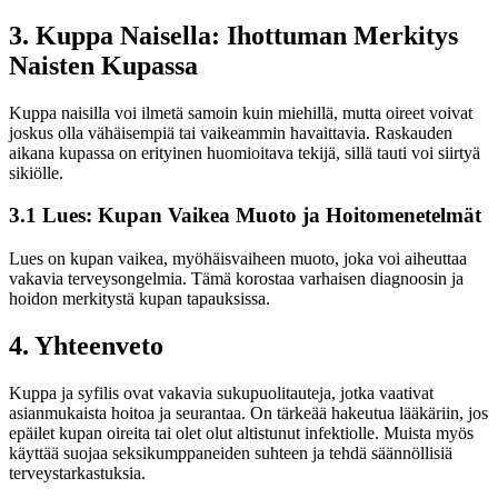
3. Kuppa Naisella: Ihottuman Merkitys
Naisten Kupassa
Kuppa naisilla voi ilmetä samoin kuin miehillä, mutta oireet voivat
joskus olla vähäisempiä tai vaikeammin havaittavia. Raskauden
aikana kupassa on erityinen huomioitava tekijä, sillä tauti voi siirtyä
sikiölle.
3.1 Lues: Kupan Vaikea Muoto ja Hoitomenetelmät
Lues on kupan vaikea, myöhäisvaiheen muoto, joka voi aiheuttaa
vakavia terveysongelmia. Tämä korostaa varhaisen diagnoosin ja
hoidon merkitystä kupan tapauksissa.
4. Yhteenveto
Kuppa ja syfilis ovat vakavia sukupuolitauteja, jotka vaativat
asianmukaista hoitoa ja seurantaa. On tärkeää hakeutua lääkäriin, jos
epäilet kupan oireita tai olet olut altistunut infektiolle. Muista myös
käyttää suojaa seksikumppaneiden suhteen ja tehdä säännöllisiä
terveystarkastuksia.