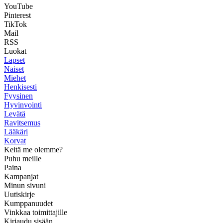
YouTube
Pinterest
TikTok
Mail
RSS
Luokat
Lapset
Naiset
Miehet
Henkisesti
Fyysinen
Hyvinvointi
Levätä
Ravitsemus
Lääkäri
Korvat
Keitä me olemme?
Puhu meille
Paina
Kampanjat
Minun sivuni
Uutiskirje
Kumppanuudet
Vinkkaa toimittajille
Kirjaudu sisään