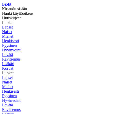
Biofit
Kirjaudu sisään
Hanki käyttöoikeus
Uutiskirjeet
Luokat
Lapset
Naiset
Miehet
Henkisesti
Fyysinen
Hyvinvointi
Levätä
Ravitsemus
Lääkäri
Korvat
Luokat
Lapset
Naiset
Miehet
Henkisesti
Fyysinen
Hyvinvointi
Levätä
Ravitsemus