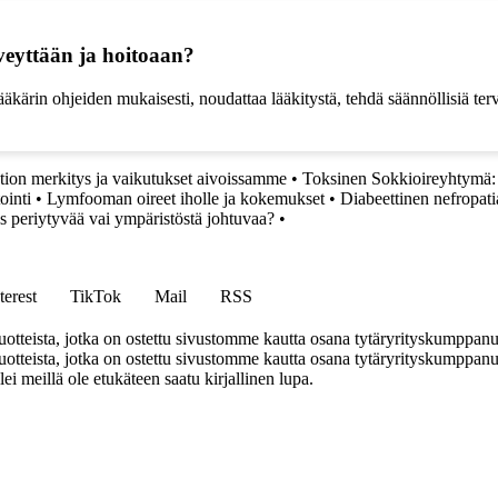
rveyttään ja hoitoaan?
 lääkärin ohjeiden mukaisesti, noudattaa lääkitystä, tehdä säännöllisiä te
tion merkitys ja vaikutukset aivoissamme
•
Toksinen Sokkioireyhtymä:
ointi
•
Lymfooman oireet iholle ja kokemukset
•
Diabeettinen nefropati
periytyvää vai ympäristöstä johtuvaa?
•
terest
TikTok
Mail
RSS
tteista, jotka on ostettu sivustomme kautta osana tytäryrityskumppan
teista, jotka on ostettu sivustomme kautta osana tytäryrityskumppanuu
llei meillä ole etukäteen saatu kirjallinen lupa.