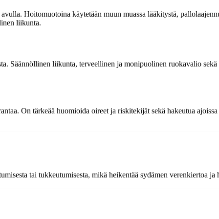
 avulla. Hoitomuotoina käytetään muun muassa lääkitystä, pallolaajennus
inen liikunta.
ista. Säännöllinen liikunta, terveellinen ja monipuolinen ruokavalio se
urantaa. On tärkeää huomioida oireet ja riskitekijät sekä hakeutua ajois
tumisesta tai tukkeutumisesta, mikä heikentää sydämen verenkiertoa ja 