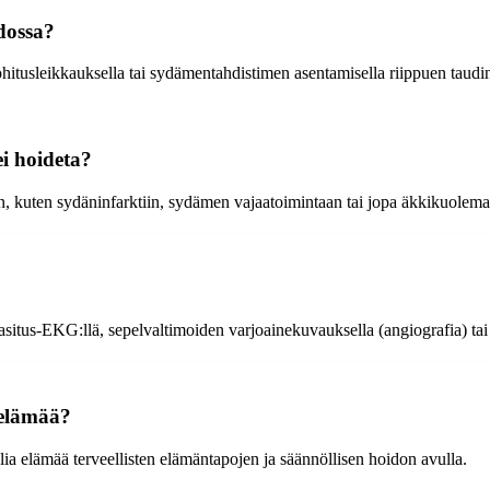
dossa?
hitusleikkauksella tai sydämentahdistimen asentamisella riippuen taudin 
ei hoideta?
n, kuten sydäninfarktiin, sydämen vajaatoimintaan tai jopa äkkikuolema
 rasitus-EKG:llä, sepelvaltimoiden varjoainekuvauksella (angiografia) ta
 elämää?
lia elämää terveellisten elämäntapojen ja säännöllisen hoidon avulla.