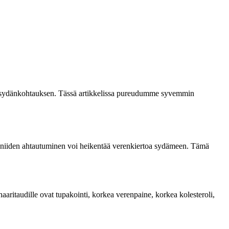
ten sydänkohtauksen. Tässä artikkelissa pureudumme syvemmin
ja niiden ahtautuminen voi heikentää verenkiertoa sydämeen. Tämä
aaritaudille ovat tupakointi, korkea verenpaine, korkea kolesteroli,