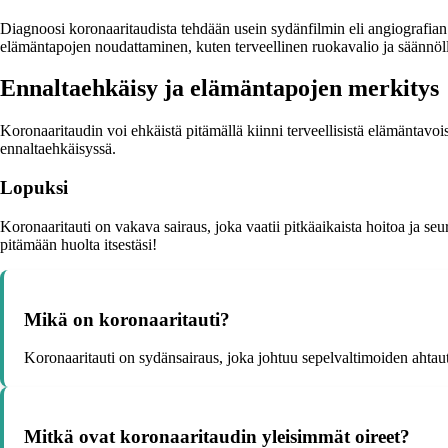
Diagnoosi koronaaritaudista tehdään usein sydänfilmin eli angiografian
elämäntapojen noudattaminen, kuten terveellinen ruokavalio ja säännöll
Ennaltaehkäisy ja elämäntapojen merkitys
Koronaaritaudin voi ehkäistä pitämällä kiinni terveellisistä elämäntavo
ennaltaehkäisyssä.
Lopuksi
Koronaaritauti on vakava sairaus, joka vaatii pitkäaikaista hoitoa ja se
pitämään huolta itsestäsi!
Mikä on koronaaritauti?
Koronaaritauti on sydänsairaus, joka johtuu sepelvaltimoiden ahtau
Mitkä ovat koronaaritaudin yleisimmät oireet?