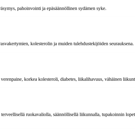
 väsymys, pahoinvointi ja epäsäännöllinen sydämen syke.
rasvakertymien, kolesterolin ja muiden tulehdustekijöiden seurauksena.
renpaine, korkea kolesteroli, diabetes, liikalihavuus, vähäinen liikunta 
terveellisellä ruokavaliolla, säännöllisellä liikunnalla, tupakoinnin lope