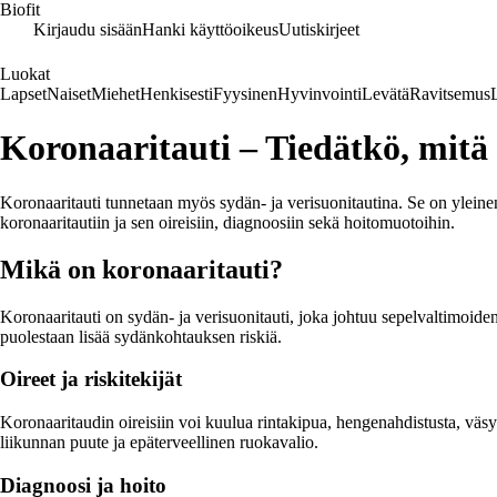
Biofit
Kirjaudu sisään
Hanki käyttöoikeus
Uutiskirjeet
Luokat
Lapset
Naiset
Miehet
Henkisesti
Fyysinen
Hyvinvointi
Levätä
Ravitsemus
Koronaaritauti – Tiedätkö, mitä 
Koronaaritauti tunnetaan myös sydän- ja verisuonitautina. Se on ylei
koronaaritautiin ja sen oireisiin, diagnoosiin sekä hoitomuotoihin.
Mikä on koronaaritauti?
Koronaaritauti on sydän- ja verisuonitauti, joka johtuu sepelvaltimoi
puolestaan lisää sydänkohtauksen riskiä.
Oireet ja riskitekijät
Koronaaritaudin oireisiin voi kuulua rintakipua, hengenahdistusta, väsy
liikunnan puute ja epäterveellinen ruokavalio.
Diagnoosi ja hoito