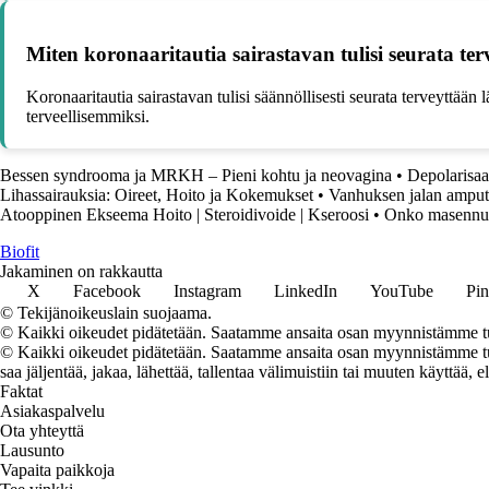
Miten koronaaritautia sairastavan tulisi seurata te
Koronaaritautia sairastavan tulisi säännöllisesti seurata terveyttään
terveellisemmiksi.
Bessen syndrooma ja MRKH – Pieni kohtu ja neovagina
•
Depolarisaa
Lihassairauksia: Oireet, Hoito ja Kokemukset
•
Vanhuksen jalan amput
Atooppinen Ekseema Hoito | Steroidivoide | Kseroosi
•
Onko masennus 
Biofit
Jakaminen on rakkautta
X
Facebook
Instagram
LinkedIn
YouTube
Pin
© Tekijänoikeuslain suojaama.
© Kaikki oikeudet pidätetään. Saatamme ansaita osan myynnistämme tuo
© Kaikki oikeudet pidätetään. Saatamme ansaita osan myynnistämme tuot
saa jäljentää, jakaa, lähettää, tallentaa välimuistiin tai muuten käyttää, e
Faktat
Asiakaspalvelu
Ota yhteyttä
Lausunto
Vapaita paikkoja