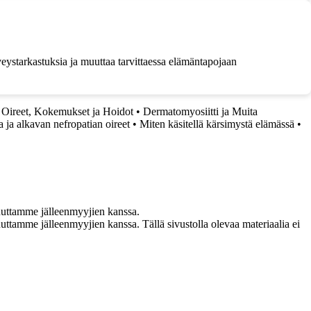
rveystarkastuksia ja muuttaa tarvittaessa elämäntapojaan
 Oireet, Kokemukset ja Hoidot
•
Dermatomyosiitti ja Muita
a ja alkavan nefropatian oireet
•
Miten käsitellä kärsimystä elämässä
•
uuttamme jälleenmyyjien kanssa.
ttamme jälleenmyyjien kanssa. Tällä sivustolla olevaa materiaalia ei