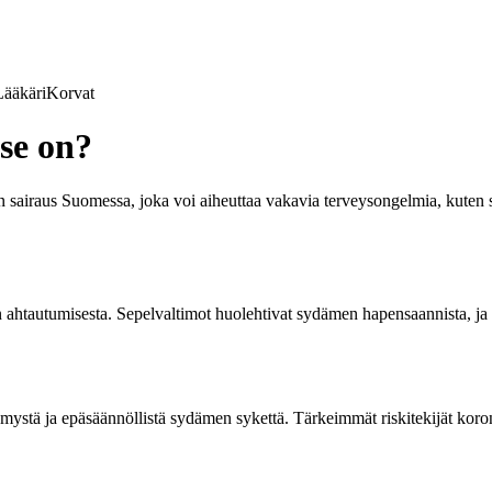
Lääkäri
Korvat
se on?
nen sairaus Suomessa, joka voi aiheuttaa vakavia terveysongelmia, ku
den ahtautumisesta. Sepelvaltimot huolehtivat sydämen hapensaannista, 
mystä ja epäsäännöllistä sydämen sykettä. Tärkeimmät riskitekijät koron