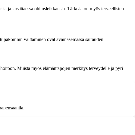
ta ja tarvittaessa ohitusleikkausta. Tärkeää on myös terveellisten
kä tupakoinnin välttäminen ovat avainasemassa sairauden
sa hoitoon. Muista myös elämäntapojen merkitys terveydelle ja pyri
hapensaantia.