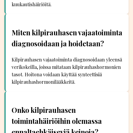
kuukautishäiriöitä.
Miten kilpirauhasen vajaatoiminta
diagnosoidaan ja hoidetaan?
Kilpirauhasen vajaatoiminta diagnosoidaan yleensä
verikokeilla, joissa mitataan kilpirauhashormonien
tasot. Hoitona voidaan käyttää synteettisiä
kilpirauhashormonilääkkeitä.
Onko kilpirauhasen
toimintahäiriöihin olemassa
ennaltaehkäiseviä keinoja?