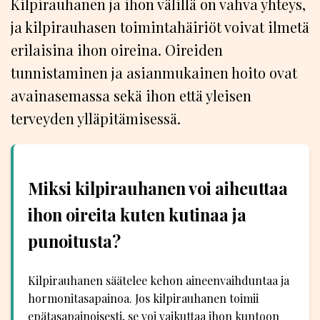
Kilpirauhanen ja ihon välillä on vahva yhteys,
ja kilpirauhasen toimintahäiriöt voivat ilmetä
erilaisina ihon oireina. Oireiden
tunnistaminen ja asianmukainen hoito ovat
avainasemassa sekä ihon että yleisen
terveyden ylläpitämisessä.
Miksi kilpirauhanen voi aiheuttaa
ihon oireita kuten kutinaa ja
punoitusta?
Kilpirauhanen säätelee kehon aineenvaihduntaa ja
hormonitasapainoa. Jos kilpirauhanen toimii
epätasapainoisesti, se voi vaikuttaa ihon kuntoon