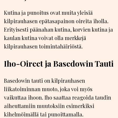
Kutina ja punoitus ovat muita yleisiä
kilpirauhasen epätasapainon oireita iholla.
Erityisesti päänahan kutina, korvien kutina ja
kaulan kutina voivat olla merkkejä
kilpirauhasen toimintahäiriöstä.
Iho-Oireet ja Basedowin Tauti
Basedowin tauti on kilpirauhasen
liikatoiminnan muoto, joka voi myös
vaikuttaa ihoon. Iho saattaa reagoida taudin
aiheuttamiin muutoksiin esimerkiksi
kihelmöimällä tai punoittamalla.