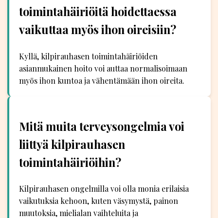
toimintahäiriöitä hoidettaessa
vaikuttaa myös ihon oireisiin?
Kyllä, kilpirauhasen toimintahäiriöiden
asianmukainen hoito voi auttaa normalisoimaan
myös ihon kuntoa ja vähentämään ihon oireita.
Mitä muita terveysongelmia voi
liittyä kilpirauhasen
toimintahäiriöihin?
Kilpirauhasen ongelmilla voi olla monia erilaisia
vaikutuksia kehoon, kuten väsymystä, painon
muutoksia, mielialan vaihteluita ja