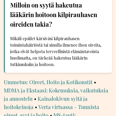
Milloin on syytä hakeutua
lääkärin hoitoon kilpirauhasen
oireiden takia?
Mikäli epäilet kärsiväsi kilpirauhasen
toimintahäiriöstä tai sinulla ilmenee ihon oireita,
jotka eivät helpota terveellisistä elämäntavoista
huolimatta, on tärkeää hakeutua lääkärin
tutkimuksiin ja hoitoon.
Ummetus: Oireet, Hoito ja Kotikonstit
•
MDMA ja Ekstaasi: Kokemuksia, vaikutuksia
ja annostelu
•
Kainalokivun syitä ja
hoitokeinoja
•
Verta virtsassa – Tunnista
oireet, syyt ja hoito
•
MS-tauti: