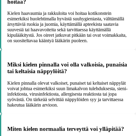
hoitaa?
Kielen haavaumia ja rakkuloita voi hoitaa kotikonstein
esimerkiksi huolehtimalla hyvästä suuhygieniasta, välttämällä
ärsyttäviä ruokia ja juomia, käyttämällä apteekista saatavia
suuvesiä tai haavavoiteita sekä tarvittaessa käyttämällä
kipulääkitystä. Jos oireet jatkuvat pitkään tai ovat voimakkaita,
on suositeltavaa kääntyä lääkärin puoleen.
Miksi kielen pinnalla voi olla valkoisia, punaisia
tai keltaisia näppylöitä?
Kielen pinnalla olevat valkoiset, punaiset tai keltaiset näppylät
voivat johtua esimerkiksi suun limakalvon tulehduksesta, sieni-
infektiosta, virusinfektiosta, allergisesta reaktiosta tai jopa
syövästä. On tärkeää selvittää näppylöiden syy ja tarvittaessa
hakeutua lääkärin arvioon.
Miten kielen normaalia terveyttä voi ylläpitää?