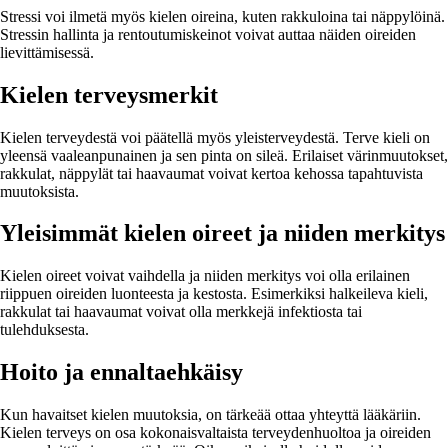
Stressi voi ilmetä myös kielen oireina, kuten rakkuloina tai näppylöinä.
Stressin hallinta ja rentoutumiskeinot voivat auttaa näiden oireiden
lievittämisessä.
Kielen terveysmerkit
Kielen terveydestä voi päätellä myös yleisterveydestä. Terve kieli on
yleensä vaaleanpunainen ja sen pinta on sileä. Erilaiset värinmuutokset,
rakkulat, näppylät tai haavaumat voivat kertoa kehossa tapahtuvista
muutoksista.
Yleisimmät kielen oireet ja niiden merkitys
Kielen oireet voivat vaihdella ja niiden merkitys voi olla erilainen
riippuen oireiden luonteesta ja kestosta. Esimerkiksi halkeileva kieli,
rakkulat tai haavaumat voivat olla merkkejä infektiosta tai
tulehduksesta.
Hoito ja ennaltaehkäisy
Kun havaitset kielen muutoksia, on tärkeää ottaa yhteyttä lääkäriin.
Kielen terveys on osa kokonaisvaltaista terveydenhuoltoa ja oireiden