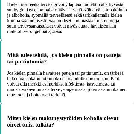
Kielen normaalia terveyttä voi ylläpitää huolehtimalla hyvästä
suuhygieniasta, juomalla riittävästi vettä, välttämällä tupakointia
ja alkoholia, syömällä terveellisesti sekä tarkkailemalla kielen
kuntoa säännöllisesti. Säännölliset hammaslääkärikäynnit ja
suun terveystarkastukset voivat myös auttaa havaitsemaan
mahdolliset ongelmat ajoissa.
Mitä tulee tehdä, jos kielen pinnalla on patteja
tai pattiutumia?
Jos kielen pinnalla havaitsee patteja tai pattiutumia, on tärkeää
hakeutua lääkärin tutkimukseen mahdollisimman pian. Patit
voivat olla merkki esimerkiksi infektiosta, kasvaimesta tai
muusta vakavammasta terveysongelmasta, joten asianmukainen
diagnoosi ja hoito ovat tärkeitä.
Miten kielen makunystyröiden koholla olevat
oireet tulisi tulkita?