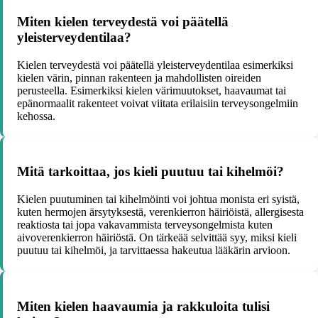
Miten kielen terveydestä voi päätellä
yleisterveydentilaa?
Kielen terveydestä voi päätellä yleisterveydentilaa esimerkiksi
kielen värin, pinnan rakenteen ja mahdollisten oireiden
perusteella. Esimerkiksi kielen värimuutokset, haavaumat tai
epänormaalit rakenteet voivat viitata erilaisiin terveysongelmiin
kehossa.
Mitä tarkoittaa, jos kieli puutuu tai kihelmöi?
Kielen puutuminen tai kihelmöinti voi johtua monista eri syistä,
kuten hermojen ärsytyksestä, verenkierron häiriöistä, allergisesta
reaktiosta tai jopa vakavammista terveysongelmista kuten
aivoverenkierron häiriöstä. On tärkeää selvittää syy, miksi kieli
puutuu tai kihelmöi, ja tarvittaessa hakeutua lääkärin arvioon.
Miten kielen haavaumia ja rakkuloita tulisi