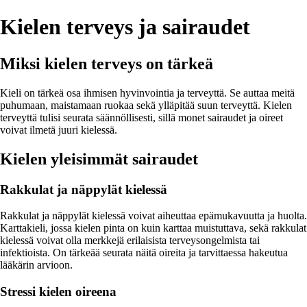
Kielen terveys ja sairaudet
Miksi kielen terveys on tärkeä
Kieli on tärkeä osa ihmisen hyvinvointia ja terveyttä. Se auttaa meitä
puhumaan, maistamaan ruokaa sekä ylläpitää suun terveyttä. Kielen
terveyttä tulisi seurata säännöllisesti, sillä monet sairaudet ja oireet
voivat ilmetä juuri kielessä.
Kielen yleisimmät sairaudet
Rakkulat ja näppylät kielessä
Rakkulat ja näppylät kielessä voivat aiheuttaa epämukavuutta ja huolta.
Karttakieli, jossa kielen pinta on kuin karttaa muistuttava, sekä rakkulat
kielessä voivat olla merkkejä erilaisista terveysongelmista tai
infektioista. On tärkeää seurata näitä oireita ja tarvittaessa hakeutua
lääkärin arvioon.
Stressi kielen oireena