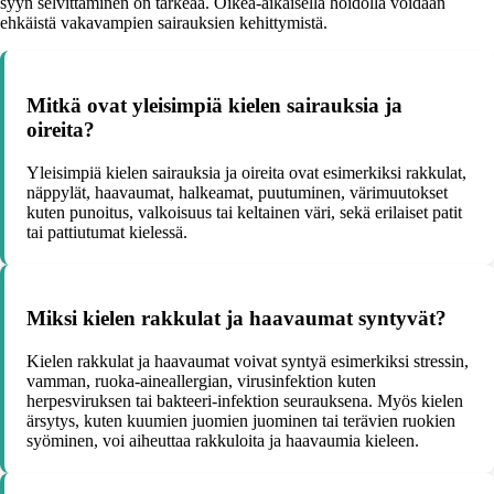
syyn selvittäminen on tärkeää. Oikea-aikaisella hoidolla voidaan
ehkäistä vakavampien sairauksien kehittymistä.
Mitkä ovat yleisimpiä kielen sairauksia ja
oireita?
Yleisimpiä kielen sairauksia ja oireita ovat esimerkiksi rakkulat,
näppylät, haavaumat, halkeamat, puutuminen, värimuutokset
kuten punoitus, valkoisuus tai keltainen väri, sekä erilaiset patit
tai pattiutumat kielessä.
Miksi kielen rakkulat ja haavaumat syntyvät?
Kielen rakkulat ja haavaumat voivat syntyä esimerkiksi stressin,
vamman, ruoka-aineallergian, virusinfektion kuten
herpesviruksen tai bakteeri-infektion seurauksena. Myös kielen
ärsytys, kuten kuumien juomien juominen tai terävien ruokien
syöminen, voi aiheuttaa rakkuloita ja haavaumia kieleen.