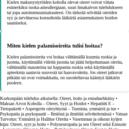
Kielen makunystyröiden koholla olevat oireet voivat viitata
esimerkiksi ruoka-aineallergiaan, suun limakalvon tulehdukseen
tai jopa autoimmuunisairauteen. On tärkeää selvittää oireiden
syy ja tarvittaessa konsultoida lääkäriä asianmukaisen hoidon
saamiseksi.
Miten kielen palamisoireita tulisi hoitaa?
Kielen palamisoireita voi hoitaa välttämällä kuumia ruokia ja
juomia, käyttämällä viileitä juomia tai jäätä helpottamaan oireita,
välttämällä mausteisia tai happamia ruokia sekä käyttämällä
apteekista saatavia suuvesiä tai haavavoiteita. Jos oireet jatkuvat
pitkään tai ovat voimakkaita, on suositeltavaa kääntyä lääkärin
puoleen.
Kurkunpään tulehdus aikuisella: Oireet, hoito ja ennaltaehkäisy
•
Maksan Arvot Koholla – Oireet, Syyt ja Hoidot
•
Hepatiitti E –
Tietopaketti
•
Aspergerin oireyhtymä – Tunnista, ymmärrä ja tue
•
Psykopatia ja psykopaatit – Ilmiönä ja ilmiöitä selvittelemässä
•
Vatsan
Turvotus: Ymmärrä ja Hallitse Oireita
•
Vasemman ja oikean kyljen
kipu: Oireet, syyt ja hoito
•
Polyneuropatia ja sen Oireet sekä Ennuste