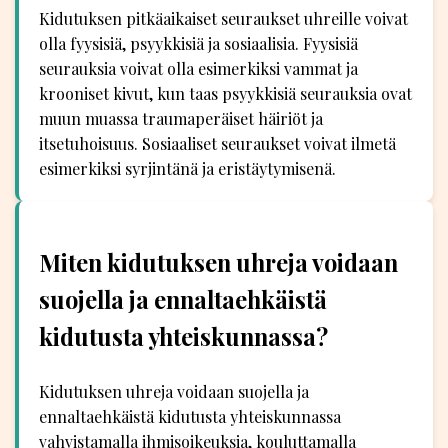
Kidutuksen pitkäaikaiset seuraukset uhreille voivat
olla fyysisiä, psyykkisiä ja sosiaalisia. Fyysisiä
seurauksia voivat olla esimerkiksi vammat ja
krooniset kivut, kun taas psyykkisiä seurauksia ovat
muun muassa traumaperäiset häiriöt ja
itsetuhoisuus. Sosiaaliset seuraukset voivat ilmetä
esimerkiksi syrjintänä ja eristäytymisenä.
Miten kidutuksen uhreja voidaan
suojella ja ennaltaehkäistä
kidutusta yhteiskunnassa?
Kidutuksen uhreja voidaan suojella ja
ennaltaehkäistä kidutusta yhteiskunnassa
vahvistamalla ihmisoikeuksia, kouluttamalla