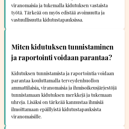
viranomaisia ja tukemalla kidutuksen vastaista
työtä. Tärkeää on myös edistää avoimuutta ja
vastuullisuutta kidutustapauksissa.
Miten kidutuksen tunnistaminen
ja raportointi voidaan parantaa?
Kidutuksen tunnistamista ja raportointia voidaan
parantaa kouluttamalla terveydenhuollon
ammattilaisia, viranomaisia ja ihmisoikeusjärjestöjä
tunnistamaan kidutuksen merkkejä ja tukemaan
uhreja. Lisäksi on tärkeää kannustaa ihmisiä
ilmoittamaan epäillyistä kidutustapauksista
viranomaisille.