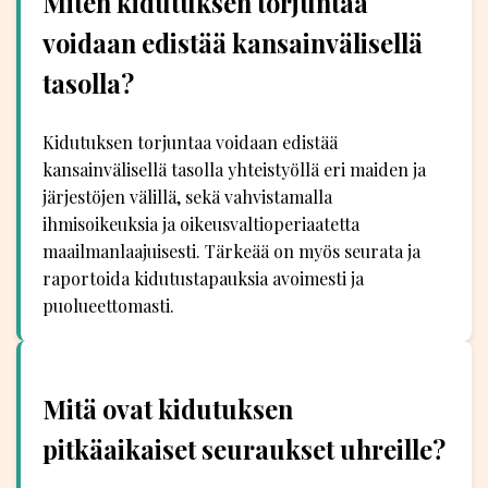
Miten kidutuksen torjuntaa
voidaan edistää kansainvälisellä
tasolla?
Kidutuksen torjuntaa voidaan edistää
kansainvälisellä tasolla yhteistyöllä eri maiden ja
järjestöjen välillä, sekä vahvistamalla
ihmisoikeuksia ja oikeusvaltioperiaatetta
maailmanlaajuisesti. Tärkeää on myös seurata ja
raportoida kidutustapauksia avoimesti ja
puolueettomasti.
Mitä ovat kidutuksen
pitkäaikaiset seuraukset uhreille?