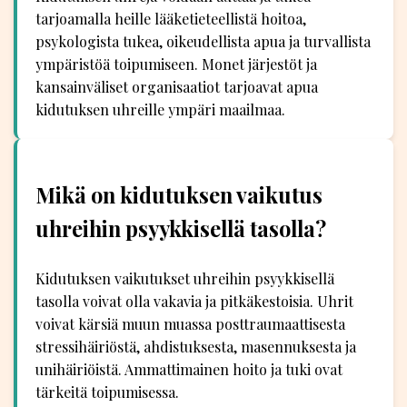
tarjoamalla heille lääketieteellistä hoitoa,
psykologista tukea, oikeudellista apua ja turvallista
ympäristöä toipumiseen. Monet järjestöt ja
kansainväliset organisaatiot tarjoavat apua
kidutuksen uhreille ympäri maailmaa.
Mikä on kidutuksen vaikutus
uhreihin psyykkisellä tasolla?
Kidutuksen vaikutukset uhreihin psyykkisellä
tasolla voivat olla vakavia ja pitkäkestoisia. Uhrit
voivat kärsiä muun muassa posttraumaattisesta
stressihäiriöstä, ahdistuksesta, masennuksesta ja
unihäiriöistä. Ammattimainen hoito ja tuki ovat
tärkeitä toipumisessa.