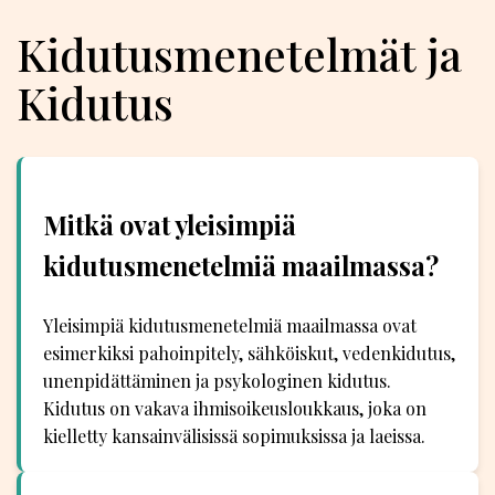
Kidutusmenetelmät ja
Kidutus
Mitkä ovat yleisimpiä
kidutusmenetelmiä maailmassa?
Yleisimpiä kidutusmenetelmiä maailmassa ovat
esimerkiksi pahoinpitely, sähköiskut, vedenkidutus,
unenpidättäminen ja psykologinen kidutus.
Kidutus on vakava ihmisoikeusloukkaus, joka on
kielletty kansainvälisissä sopimuksissa ja laeissa.