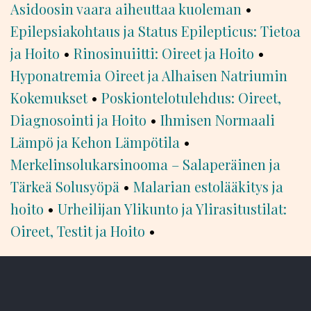
Asidoosin vaara aiheuttaa kuoleman
•
Epilepsiakohtaus ja Status Epilepticus: Tietoa
ja Hoito
•
Rinosinuiitti: Oireet ja Hoito
•
Hyponatremia Oireet ja Alhaisen Natriumin
Kokemukset
•
Poskiontelotulehdus: Oireet,
Diagnosointi ja Hoito
•
Ihmisen Normaali
Lämpö ja Kehon Lämpötila
•
Merkelinsolukarsinooma – Salaperäinen ja
Tärkeä Solusyöpä
•
Malarian estolääkitys ja
hoito
•
Urheilijan Ylikunto ja Ylirasitustilat:
Oireet, Testit ja Hoito
•