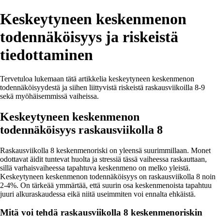
Keskeytyneen keskenmenon
todennäköisyys ja riskeistä
tiedottaminen
Tervetuloa lukemaan tätä artikkelia keskeytyneen keskenmenon
todennäköisyydestä ja siihen liittyvistä riskeistä raskausviikoilla 8-9
sekä myöhäisemmissä vaiheissa.
Keskeytyneen keskenmenon
todennäköisyys raskausviikolla 8
Raskausviikolla 8 keskenmenoriski on yleensä suurimmillaan. Monet
odottavat äidit tuntevat huolta ja stressiä tässä vaiheessa raskauttaan,
sillä varhaisvaiheessa tapahtuva keskenmeno on melko yleistä.
Keskeytyneen keskenmenon todennäköisyys on raskausviikolla 8 noin
2-4%. On tärkeää ymmärtää, että suurin osa keskenmenoista tapahtuu
juuri alkuraskaudessa eikä niitä useimmiten voi ennalta ehkäistä.
Mitä voi tehdä raskausviikolla 8 keskenmenoriskin