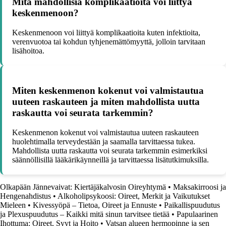
Mitä mahdollisia komplikaatioita voi liittyä
keskenmenoon?
Keskenmenoon voi liittyä komplikaatioita kuten infektioita,
verenvuotoa tai kohdun tyhjenemättömyyttä, jolloin tarvitaan
lisähoitoa.
Miten keskenmenon kokenut voi valmistautua
uuteen raskauteen ja miten mahdollista uutta
raskautta voi seurata tarkemmin?
Keskenmenon kokenut voi valmistautua uuteen raskauteen
huolehtimalla terveydestään ja saamalla tarvittaessa tukea.
Mahdollista uutta raskautta voi seurata tarkemmin esimerkiksi
säännöllisillä lääkärikäynneillä ja tarvittaessa lisätutkimuksilla.
Olkapään Jännevaivat: Kiertäjäkalvosin Oireyhtymä
•
Maksakirroosi ja
Hengenahdistus
•
Alkoholipsykoosi: Oireet, Merkit ja Vaikutukset
Mieleen
•
Kivessyöpä – Tietoa, Oireet ja Ennuste
•
Paikallispuudutus
ja Plexuspuudutus – Kaikki mitä sinun tarvitsee tietää
•
Papulaarinen
Ihottuma: Oireet, Syyt ja Hoito
•
Vatsan alueen hermopinne ja sen