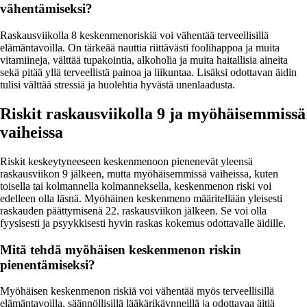
vähentämiseksi?
Raskausviikolla 8 keskenmenoriskiä voi vähentää terveellisillä
elämäntavoilla. On tärkeää nauttia riittävästi foolihappoa ja muita
vitamiineja, välttää tupakointia, alkoholia ja muita haitallisia aineita
sekä pitää yllä terveellistä painoa ja liikuntaa. Lisäksi odottavan äidin
tulisi välttää stressiä ja huolehtia hyvästä unenlaadusta.
Riskit raskausviikolla 9 ja myöhäisemmissä
vaiheissa
Riskit keskeytyneeseen keskenmenoon pienenevät yleensä
raskausviikon 9 jälkeen, mutta myöhäisemmissä vaiheissa, kuten
toisella tai kolmannella kolmanneksella, keskenmenon riski voi
edelleen olla läsnä. Myöhäinen keskenmeno määritellään yleisesti
raskauden päättymisenä 22. raskausviikon jälkeen. Se voi olla
fyysisesti ja psyykkisesti hyvin raskas kokemus odottavalle äidille.
Mitä tehdä myöhäisen keskenmenon riskin
pienentämiseksi?
Myöhäisen keskenmenon riskiä voi vähentää myös terveellisillä
elämäntavoilla, säännöllisillä lääkärikäynneillä ja odottavaa äitiä