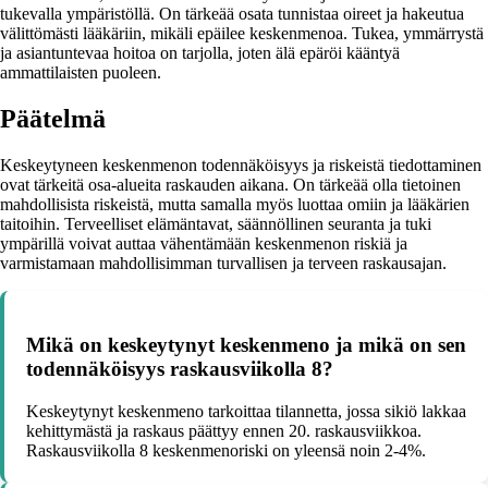
tukevalla ympäristöllä. On tärkeää osata tunnistaa oireet ja hakeutua
välittömästi lääkäriin, mikäli epäilee keskenmenoa. Tukea, ymmärrystä
ja asiantuntevaa hoitoa on tarjolla, joten älä epäröi kääntyä
ammattilaisten puoleen.
Päätelmä
Keskeytyneen keskenmenon todennäköisyys ja riskeistä tiedottaminen
ovat tärkeitä osa-alueita raskauden aikana. On tärkeää olla tietoinen
mahdollisista riskeistä, mutta samalla myös luottaa omiin ja lääkärien
taitoihin. Terveelliset elämäntavat, säännöllinen seuranta ja tuki
ympärillä voivat auttaa vähentämään keskenmenon riskiä ja
varmistamaan mahdollisimman turvallisen ja terveen raskausajan.
Mikä on keskeytynyt keskenmeno ja mikä on sen
todennäköisyys raskausviikolla 8?
Keskeytynyt keskenmeno tarkoittaa tilannetta, jossa sikiö lakkaa
kehittymästä ja raskaus päättyy ennen 20. raskausviikkoa.
Raskausviikolla 8 keskenmenoriski on yleensä noin 2-4%.