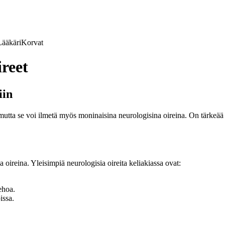
Lääkäri
Korvat
ireet
iin
utta se voi ilmetä myös moninaisina neurologisina oireina. On tärkeää tu
na oireina. Yleisimpiä neurologisia oireita keliakiassa ovat:
ehoa.
issa.