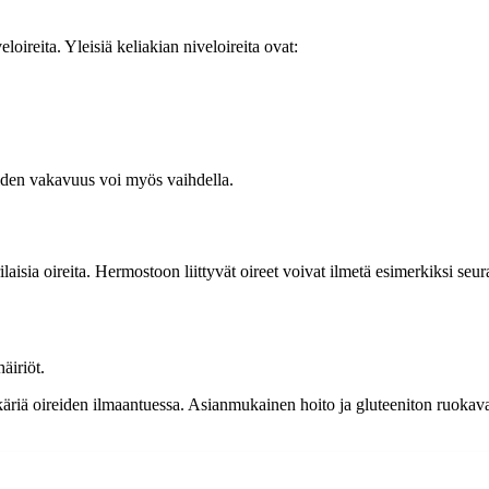
loireita. Yleisiä keliakian niveloireita ovat:
niiden vakavuus voi myös vaihdella.
aisia oireita. Hermostoon liittyvät oireet voivat ilmetä esimerkiksi seur
äiriöt.
käriä oireiden ilmaantuessa. Asianmukainen hoito ja gluteeniton ruokaval