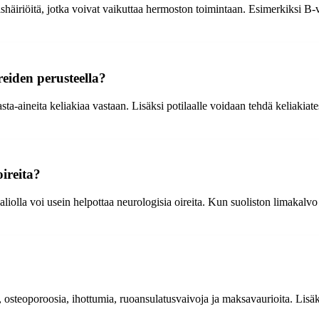
ishäiriöitä, jotka voivat vaikuttaa hermoston toimintaan. Esimerkiksi B-
eiden perusteella?
a-aineita keliakiaa vastaan. Lisäksi potilaalle voidaan tehdä keliakiates
ireita?
liolla voi usein helpottaa neurologisia oireita. Kun suoliston limakal
osteoporoosia, ihottumia, ruoansulatusvaivoja ja maksavaurioita. Lisäksi