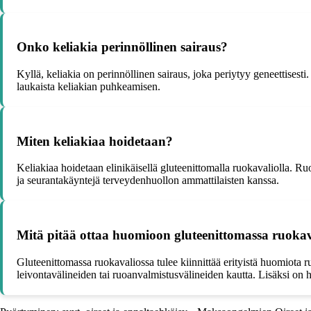
Onko keliakia perinnöllinen sairaus?
Kyllä, keliakia on perinnöllinen sairaus, joka periytyy geneettisesti. 
laukaista keliakian puhkeamisen.
Miten keliakiaa hoidetaan?
Keliakiaa hoidetaan elinikäisellä gluteenittomalla ruokavaliolla. Ruok
ja seurantakäyntejä terveydenhuollon ammattilaisten kanssa.
Mitä pitää ottaa huomioon gluteenittomassa ruokav
Gluteenittomassa ruokavaliossa tulee kiinnittää erityistä huomiota r
leivontavälineiden tai ruoanvalmistusvälineiden kautta. Lisäksi on hy