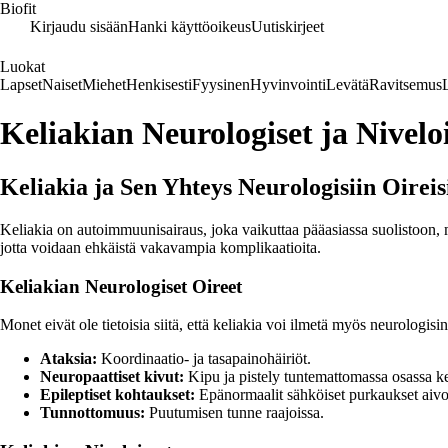
Biofit
Kirjaudu sisään
Hanki käyttöoikeus
Uutiskirjeet
Luokat
Lapset
Naiset
Miehet
Henkisesti
Fyysinen
Hyvinvointi
Levätä
Ravitsemus
Keliakian Neurologiset ja Nivelo
Keliakia ja Sen Yhteys Neurologisiin Oireis
Keliakia on autoimmuunisairaus, joka vaikuttaa pääasiassa suolistoon, m
jotta voidaan ehkäistä vakavampia komplikaatioita.
Keliakian Neurologiset Oireet
Monet eivät ole tietoisia siitä, että keliakia voi ilmetä myös neurologisi
Ataksia:
Koordinaatio- ja tasapainohäiriöt.
Neuropaattiset kivut:
Kipu ja pistely tuntemattomassa osassa k
Epileptiset kohtaukset:
Epänormaalit sähköiset purkaukset aivo
Tunnottomuus:
Puutumisen tunne raajoissa.