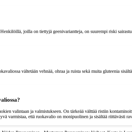
Henkilöillä, joilla on tiettyjä geenivariantteja, on suurempi riski sairast
avaliossa vältetään vehnää, ohraa ja ruista sekä muita gluteenia sisältävi
aliossa?
uokien valintaan ja valmistukseen. On tärkeää välttää ristiin kontaminoi
vä varmistaa, että ruokavalio on monipuolinen ja sisältää riittävästi rav