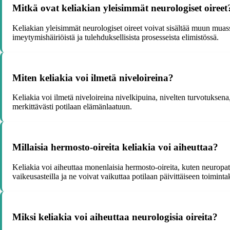
Mitkä ovat keliakian yleisimmät neurologiset oireet
Keliakian yleisimmät neurologiset oireet voivat sisältää muun muas
imeytymishäiriöistä ja tulehduksellisista prosesseista elimistössä.
Miten keliakia voi ilmetä niveloireina?
Keliakia voi ilmetä niveloireina nivelkipuina, nivelten turvotuksena
merkittävästi potilaan elämänlaatuun.
Millaisia hermosto-oireita keliakia voi aiheuttaa?
Keliakia voi aiheuttaa monenlaisia hermosto-oireita, kuten neuropatia
vaikeusasteilla ja ne voivat vaikuttaa potilaan päivittäiseen toimint
Miksi keliakia voi aiheuttaa neurologisia oireita?