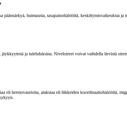
?
sa päänsärkyä, huimausta, tasapainohäiriöitä, keskittymisvaikeuksia ja 
, jäykkyytenä ja tulehduksina. Niveloireet voivat vaihdella lievistä oire
a eli hermovaurioita, ataksiaa eli liikkeiden koordinaatiohäiriöitä, migr
akykyyn.