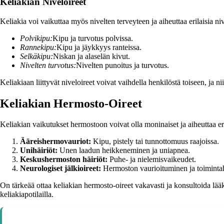
Keliakian Niveloireet
Keliakia voi vaikuttaa myös nivelten terveyteen ja aiheuttaa erilaisia nive
Polvikipu:
Kipu ja turvotus polvissa.
Rannekipu:
Kipu ja jäykkyys ranteissa.
Selkäkipu:
Niskan ja alaselän kivut.
Nivelten turvotus:
Nivelten punoitus ja turvotus.
Keliakiaan liittyvät niveloireet voivat vaihdella henkilöstä toiseen, ja 
Keliakian Hermosto-Oireet
Keliakian vaikutukset hermostoon voivat olla moninaiset ja aiheuttaa eril
Ääreishermovauriot:
Kipu, pistely tai tunnottomuus raajoissa.
Unihäiriöt:
Unen laadun heikkeneminen ja uniapnea.
Keskushermoston häiriöt:
Puhe- ja nielemisvaikeudet.
Neurologiset jälkioireet:
Hermoston vaurioituminen ja toimintah
On tärkeää ottaa keliakian hermosto-oireet vakavasti ja konsultoida lää
keliakiapotilailla.