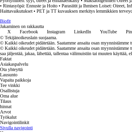
Pyörtyminen: syyt, oireet ja ennaltaehkäisy
•
Maksaongelmien Oireet j
•
Rintasyöpä: Ennuste ja Hoito
•
Parasiitit ja Ihmisen Loiset: Oireet, 
Haittavaikutukset
•
PET ja TT kuvauksen merkitys lemmikkien terveyd
Biofit
Jakaminen on rakkautta
X
Facebook
Instagram
LinkedIn
YouTube
Pin
© Tekijänoikeuslain suojaama.
© Kaikki oikeudet pidätetään. Saatamme ansaita osan myynnistämme tuo
© Kaikki oikeudet pidätetään. Saatamme ansaita osan myynnistämme tuot
saa jäljentää, jakaa, lähettää, tallentaa välimuistiin tai muuten käyttää, e
Faktat
Asiakaspalvelu
Ota yhteyttä
Lausunto
Vapaita paikkoja
Tee vinkki
Osallistuja
Oma alue
Tilaus
hinnat
Arvot
Työkalut
Navigointilinkit
Sivulla navigointi