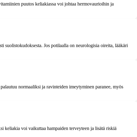
vitamiinien puutos keliakiassa voi johtaa hermovaurioihin ja
ti suolistokudoksesta. Jos potilaalla on neurologisia oireita, lääkäri
vo palautuu normaaliksi ja ravinteiden imeytyminen paranee, myös
 keliakia voi vaikuttaa hampaiden terveyteen ja lisätä riskiä