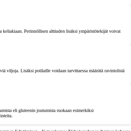
ua keliakiaan. Perinnöllisen alttiuden lisäksi ympäristötekijät voivat
ä viljoja. Lisäksi potilaille voidaan tarvittaessa määrätä ravintolisiä
tumista eli gluteenin joutumista ruokaan esimerkiksi
inteita.