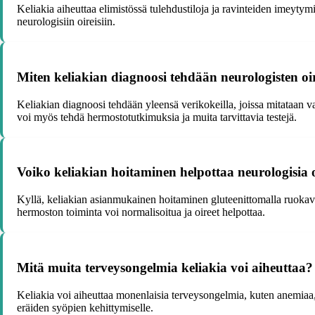
Keliakia aiheuttaa elimistössä tulehdustiloja ja ravinteiden imeytym
neurologisiin oireisiin.
Miten keliakian diagnoosi tehdään neurologisten oir
Keliakian diagnoosi tehdään yleensä verikokeilla, joissa mitataan vast
voi myös tehdä hermostotutkimuksia ja muita tarvittavia testejä.
Voiko keliakian hoitaminen helpottaa neurologisia o
Kyllä, keliakian asianmukainen hoitaminen gluteenittomalla ruokava
hermoston toiminta voi normalisoitua ja oireet helpottaa.
Mitä muita terveysongelmia keliakia voi aiheuttaa?
Keliakia voi aiheuttaa monenlaisia terveysongelmia, kuten anemiaa, 
eräiden syöpien kehittymiselle.