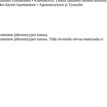
tumisen Edistäminen
•
Kateenkorva: Tärkeä rauhanen ihmisen kehossa
iden käytön lopettaminen
•
Agranulosytoosi ja Tyrazolin
uuttamme jälleenmyyjien kanssa.
ttamme jälleenmyyjien kanssa. Tällä sivustolla olevaa materiaalia ei