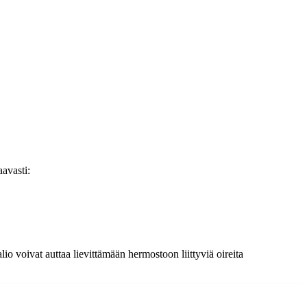
aavasti:
io voivat auttaa lievittämään hermostoon liittyviä oireita