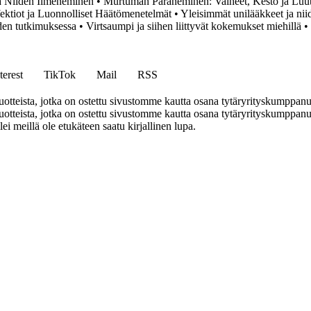
a Niiden Ilmeneminen
•
Murtuman Paraneminen: Vaiheet, Kesto ja Luu
Infektiot ja Luonnolliset Häätömenetelmät
•
Yleisimmät unilääkkeet ja ni
en tutkimuksessa
•
Virtsaumpi ja siihen liittyvät kokemukset miehillä
•
terest
TikTok
Mail
RSS
tteista, jotka on ostettu sivustomme kautta osana tytäryrityskumppan
teista, jotka on ostettu sivustomme kautta osana tytäryrityskumppanuu
llei meillä ole etukäteen saatu kirjallinen lupa.