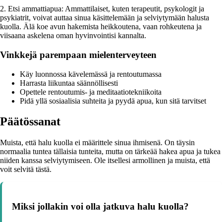
2. Etsi ammattiapua: Ammattilaiset, kuten terapeutit, psykologit ja
psykiatrit, voivat auttaa sinua käsittelemään ja selviytymään halusta
kuolla. Älä koe avun hakemista heikkoutena, vaan rohkeutena ja
viisaana askelena oman hyvinvointisi kannalta.
Vinkkejä parempaan mielenterveyteen
Käy luonnossa kävelemässä ja rentoutumassa
Harrasta liikuntaa säännöllisesti
Opettele rentoutumis- ja meditaatiotekniikoita
Pidä yllä sosiaalisia suhteita ja pyydä apua, kun sitä tarvitset
Päätössanat
Muista, että halu kuolla ei määrittele sinua ihmisenä. On täysin
normaalia tuntea tällaisia tunteita, mutta on tärkeää hakea apua ja tukea
niiden kanssa selviytymiseen. Ole itsellesi armollinen ja muista, että
voit selvitä tästä.
Miksi jollakin voi olla jatkuva halu kuolla?