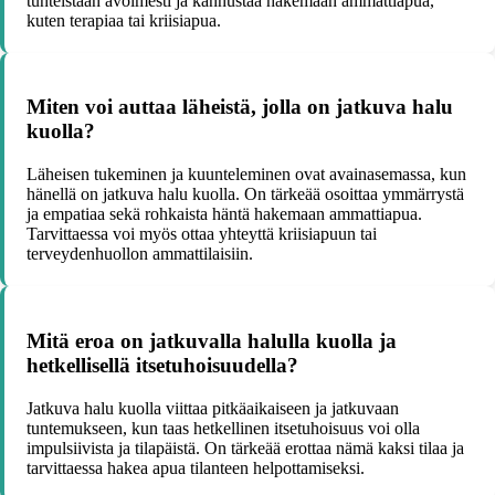
tunteistaan avoimesti ja kannustaa hakemaan ammattiapua,
kuten terapiaa tai kriisiapua.
Miten voi auttaa läheistä, jolla on jatkuva halu
kuolla?
Läheisen tukeminen ja kuunteleminen ovat avainasemassa, kun
hänellä on jatkuva halu kuolla. On tärkeää osoittaa ymmärrystä
ja empatiaa sekä rohkaista häntä hakemaan ammattiapua.
Tarvittaessa voi myös ottaa yhteyttä kriisiapuun tai
terveydenhuollon ammattilaisiin.
Mitä eroa on jatkuvalla halulla kuolla ja
hetkellisellä itsetuhoisuudella?
Jatkuva halu kuolla viittaa pitkäaikaiseen ja jatkuvaan
tuntemukseen, kun taas hetkellinen itsetuhoisuus voi olla
impulsiivista ja tilapäistä. On tärkeää erottaa nämä kaksi tilaa ja
tarvittaessa hakea apua tilanteen helpottamiseksi.