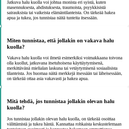
Jatkuva halu kuolla voi johtua monista eri syistä, kuten
masennuksesta, ahdistuksesta, traumoista, psyykkisistä
sairauksista tai vaikeista elämäntilanteista. On tärkeää hakea
apua ja tukea, jos tunnistaa näitä tunteita itsessään.
Miten tunnistaa, että jollakin on vakava halu
kuolla?
Vakava halu kuolla voi ilmetä esimerkiksi voimakkaana toivona
olla kuollut, jatkuvana itsetuhoisena käyttäytymisenä,
merkittävänä mielialan laskuna tai vetäytymisenä sosiaalisista
tilanteista. Jos huomaa näitä merkkejä itsessään tai läheisessään,
on tärkeää ottaa asia vakavasti ja hakea apua.
Mitä tehdä, jos tunnistaa jollakin olevan halu
kuolla?
Jos tunnistaa jollakin olevan halu kuolla, on tärkeää osoittaa
välittämistä ja tukea häntä. Kannattaa rohkaista keskustelemaan