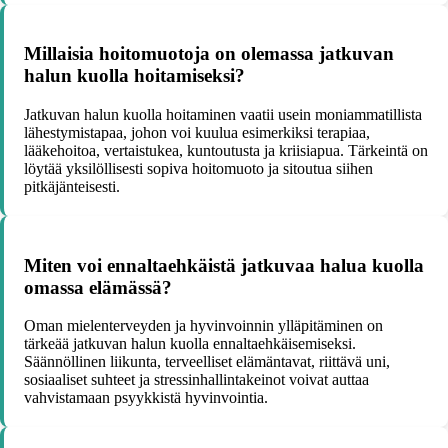
Millaisia hoitomuotoja on olemassa jatkuvan
halun kuolla hoitamiseksi?
Jatkuvan halun kuolla hoitaminen vaatii usein moniammatillista
lähestymistapaa, johon voi kuulua esimerkiksi terapiaa,
lääkehoitoa, vertaistukea, kuntoutusta ja kriisiapua. Tärkeintä on
löytää yksilöllisesti sopiva hoitomuoto ja sitoutua siihen
pitkäjänteisesti.
Miten voi ennaltaehkäistä jatkuvaa halua kuolla
omassa elämässä?
Oman mielenterveyden ja hyvinvoinnin ylläpitäminen on
tärkeää jatkuvan halun kuolla ennaltaehkäisemiseksi.
Säännöllinen liikunta, terveelliset elämäntavat, riittävä uni,
sosiaaliset suhteet ja stressinhallintakeinot voivat auttaa
vahvistamaan psyykkistä hyvinvointia.