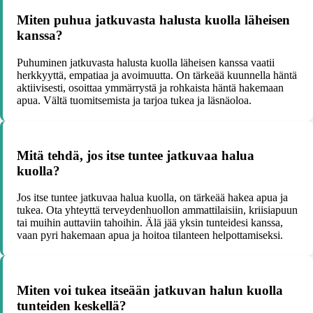
Miten puhua jatkuvasta halusta kuolla läheisen
kanssa?
Puhuminen jatkuvasta halusta kuolla läheisen kanssa vaatii
herkkyyttä, empatiaa ja avoimuutta. On tärkeää kuunnella häntä
aktiivisesti, osoittaa ymmärrystä ja rohkaista häntä hakemaan
apua. Vältä tuomitsemista ja tarjoa tukea ja läsnäoloa.
Mitä tehdä, jos itse tuntee jatkuvaa halua
kuolla?
Jos itse tuntee jatkuvaa halua kuolla, on tärkeää hakea apua ja
tukea. Ota yhteyttä terveydenhuollon ammattilaisiin, kriisiapuun
tai muihin auttaviin tahoihin. Älä jää yksin tunteidesi kanssa,
vaan pyri hakemaan apua ja hoitoa tilanteen helpottamiseksi.
Miten voi tukea itseään jatkuvan halun kuolla
tunteiden keskellä?