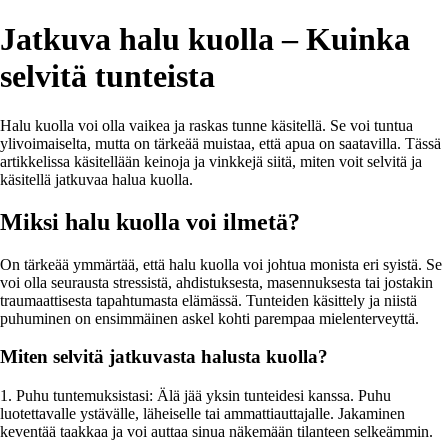
Jatkuva halu kuolla – Kuinka
selvitä tunteista
Halu kuolla voi olla vaikea ja raskas tunne käsitellä. Se voi tuntua
ylivoimaiselta, mutta on tärkeää muistaa, että apua on saatavilla. Tässä
artikkelissa käsitellään keinoja ja vinkkejä siitä, miten voit selvitä ja
käsitellä jatkuvaa halua kuolla.
Miksi halu kuolla voi ilmetä?
On tärkeää ymmärtää, että halu kuolla voi johtua monista eri syistä. Se
voi olla seurausta stressistä, ahdistuksesta, masennuksesta tai jostakin
traumaattisesta tapahtumasta elämässä. Tunteiden käsittely ja niistä
puhuminen on ensimmäinen askel kohti parempaa mielenterveyttä.
Miten selvitä jatkuvasta halusta kuolla?
1. Puhu tuntemuksistasi: Älä jää yksin tunteidesi kanssa. Puhu
luotettavalle ystävälle, läheiselle tai ammattiauttajalle. Jakaminen
keventää taakkaa ja voi auttaa sinua näkemään tilanteen selkeämmin.