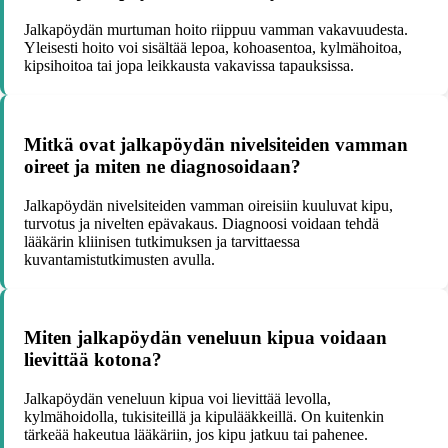
Jalkapöydän murtuman hoito riippuu vamman vakavuudesta.
Yleisesti hoito voi sisältää lepoa, kohoasentoa, kylmähoitoa,
kipsihoitoa tai jopa leikkausta vakavissa tapauksissa.
Mitkä ovat jalkapöydän nivelsiteiden vamman
oireet ja miten ne diagnosoidaan?
Jalkapöydän nivelsiteiden vamman oireisiin kuuluvat kipu,
turvotus ja nivelten epävakaus. Diagnoosi voidaan tehdä
lääkärin kliinisen tutkimuksen ja tarvittaessa
kuvantamistutkimusten avulla.
Miten jalkapöydän veneluun kipua voidaan
lievittää kotona?
Jalkapöydän veneluun kipua voi lievittää levolla,
kylmähoidolla, tukisiteillä ja kipulääkkeillä. On kuitenkin
tärkeää hakeutua lääkäriin, jos kipu jatkuu tai pahenee.