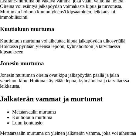
Lisfranc-murtuma on vakava vamma, joka vaatii välitöntä hoitoa.
Oireina voi esiintyä jalkapöydän voimakasta kipua ja turvotusta.
Murtuman hoitoon kuuluu yleensä kipsaaminen, leikkaus tai
immobilisointi.
Kuutioluun murtuma
Kuutioluun murtuma voi aiheuttaa kipua jalkapöydän ulkosyrjällä.
Hoidossa pyritään yleensä lepoon, kylmähoitoon ja tarvittaessa
kipsaukseen.
Jonesin murtuma
Jonesin murtuman oireita ovat kipu jalkapöydän päällä ja jalan
veneluun kipu. Hoitona käytetään lepoa, kylmähoitoa ja tarvittaessa
leikkausta.
Jalkaterän vammat ja murtumat
Metatarsaalin murtuma
Kuutioluun murtuma
Luun kontuusio
Metatarsaalin murtuma on yleinen jalkaterän vamma, joka voi aiheuttaa