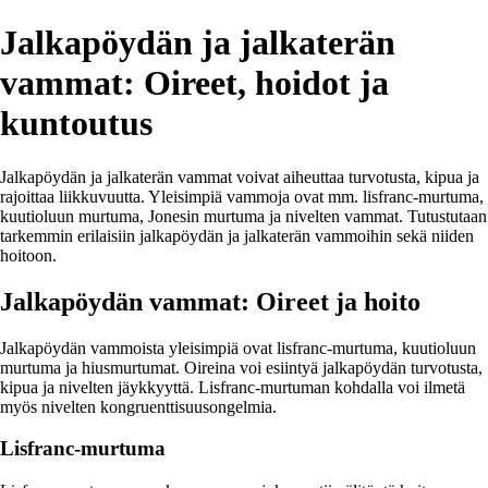
Jalkapöydän ja jalkaterän
vammat: Oireet, hoidot ja
kuntoutus
Jalkapöydän ja jalkaterän vammat voivat aiheuttaa turvotusta, kipua ja
rajoittaa liikkuvuutta. Yleisimpiä vammoja ovat mm. lisfranc-murtuma,
kuutioluun murtuma, Jonesin murtuma ja nivelten vammat. Tutustutaan
tarkemmin erilaisiin jalkapöydän ja jalkaterän vammoihin sekä niiden
hoitoon.
Jalkapöydän vammat: Oireet ja hoito
Jalkapöydän vammoista yleisimpiä ovat lisfranc-murtuma, kuutioluun
murtuma ja hiusmurtumat. Oireina voi esiintyä jalkapöydän turvotusta,
kipua ja nivelten jäykkyyttä. Lisfranc-murtuman kohdalla voi ilmetä
myös nivelten kongruenttisuusongelmia.
Lisfranc-murtuma