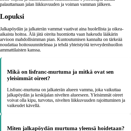
palauttamaan jalan liikkuvuuden ja voiman vamman jälkeen.
Lopuksi
Jalkapöydän ja jalkaterän vammat vaativat aina huolellista ja oikea-
aikaista hoitoa. Älä jätä oireita huomiotta vaan hakeudu lääkärin
arvioon mahdollisimman pian. Kuntoutumisen kannalta on tärkeää
noudattaa hoitosuunnitelmaa ja tehdä yhteistyötä terveydenhuollon
ammattilaisten kanssa.
Mikä on lisfranc-murtuma ja mitkä ovat sen
yleisimmät oireet?
Lisfranc-murtuma on jalkaterän alueen vamma, joka vaikuttaa
jalkapöydän ja keskijalan nivelten alueeseen. Yleisimmät oireet
voivat olla kipu, turvotus, nivelten liikkuvuuden rajoittuminen ja
vaikeudet kävellä.
Miten jalkapöydän murtuma yleensä hoidetaan?