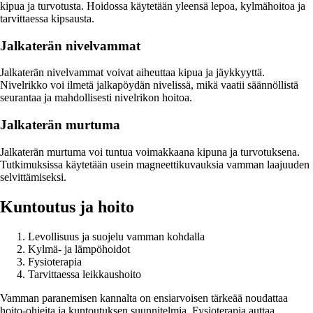
kipua ja turvotusta. Hoidossa käytetään yleensä lepoa, kylmähoitoa ja
tarvittaessa kipsausta.
Jalkaterän nivelvammat
Jalkaterän nivelvammat voivat aiheuttaa kipua ja jäykkyyttä.
Nivelrikko voi ilmetä jalkapöydän nivelissä, mikä vaatii säännöllistä
seurantaa ja mahdollisesti nivelrikon hoitoa.
Jalkaterän murtuma
Jalkaterän murtuma voi tuntua voimakkaana kipuna ja turvotuksena.
Tutkimuksissa käytetään usein magneettikuvauksia vamman laajuuden
selvittämiseksi.
Kuntoutus ja hoito
Levollisuus ja suojelu vamman kohdalla
Kylmä- ja lämpöhoidot
Fysioterapia
Tarvittaessa leikkaushoito
Vamman paranemisen kannalta on ensiarvoisen tärkeää noudattaa
hoito-ohjeita ja kuntoutuksen suunnitelmia. Fysioterapia auttaa