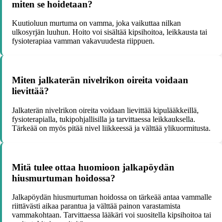
miten se hoidetaan?
Kuutioluun murtuma on vamma, joka vaikuttaa nilkan
ulkosyrjän luuhun. Hoito voi sisältää kipsihoitoa, leikkausta tai
fysioterapiaa vamman vakavuudesta riippuen.
Miten jalkaterän nivelrikon oireita voidaan
lievittää?
Jalkaterän nivelrikon oireita voidaan lievittää kipulääkkeillä,
fysioterapialla, tukipohjallisilla ja tarvittaessa leikkauksella.
Tärkeää on myös pitää nivel liikkeessä ja välttää ylikuormitusta.
Mitä tulee ottaa huomioon jalkapöydän
hiusmurtuman hoidossa?
Jalkapöydän hiusmurtuman hoidossa on tärkeää antaa vammalle
riittävästi aikaa parantua ja välttää painon varastamista
vammakohtaan. Tarvittaessa lääkäri voi suositella kipsihoitoa tai