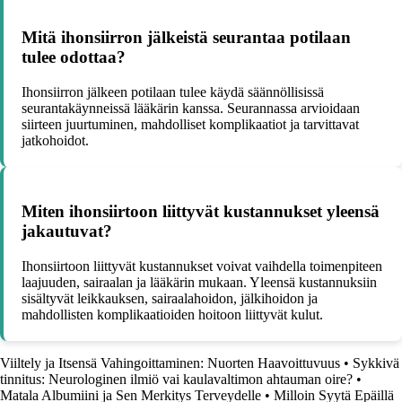
Mitä ihonsiirron jälkeistä seurantaa potilaan
tulee odottaa?
Ihonsiirron jälkeen potilaan tulee käydä säännöllisissä
seurantakäynneissä lääkärin kanssa. Seurannassa arvioidaan
siirteen juurtuminen, mahdolliset komplikaatiot ja tarvittavat
jatkohoidot.
Miten ihonsiirtoon liittyvät kustannukset yleensä
jakautuvat?
Ihonsiirtoon liittyvät kustannukset voivat vaihdella toimenpiteen
laajuuden, sairaalan ja lääkärin mukaan. Yleensä kustannuksiin
sisältyvät leikkauksen, sairaalahoidon, jälkihoidon ja
mahdollisten komplikaatioiden hoitoon liittyvät kulut.
Viiltely ja Itsensä Vahingoittaminen: Nuorten Haavoittuvuus
•
Sykkivä
tinnitus: Neurologinen ilmiö vai kaulavaltimon ahtauman oire?
•
Matala Albumiini ja Sen Merkitys Terveydelle
•
Milloin Syytä Epäillä