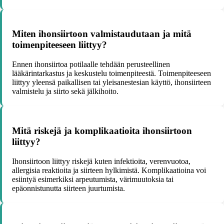
Miten ihonsiirtoon valmistaudutaan ja mitä
toimenpiteeseen liittyy?
Ennen ihonsiirtoa potilaalle tehdään perusteellinen
lääkärintarkastus ja keskustelu toimenpiteestä. Toimenpiteeseen
liittyy yleensä paikallisen tai yleisanestesian käyttö, ihonsiirteen
valmistelu ja siirto sekä jälkihoito.
Mitä riskejä ja komplikaatioita ihonsiirtoon
liittyy?
Ihonsiirtoon liittyy riskejä kuten infektioita, verenvuotoa,
allergisia reaktioita ja siirteen hylkimistä. Komplikaatioina voi
esiintyä esimerkiksi arpeutumista, värimuutoksia tai
epäonnistunutta siirteen juurtumista.