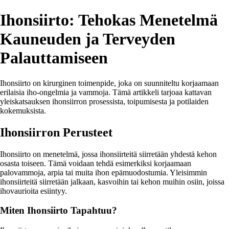
Ihonsiirto: Tehokas Menetelmä
Kauneuden ja Terveyden
Palauttamiseen
Ihonsiirto on kirurginen toimenpide, joka on suunniteltu korjaamaan
erilaisia iho-ongelmia ja vammoja. Tämä artikkeli tarjoaa kattavan
yleiskatsauksen ihonsiirron prosessista, toipumisesta ja potilaiden
kokemuksista.
Ihonsiirron Perusteet
Ihonsiirto on menetelmä, jossa ihonsiirteitä siirretään yhdestä kehon
osasta toiseen. Tämä voidaan tehdä esimerkiksi korjaamaan
palovammoja, arpia tai muita ihon epämuodostumia. Yleisimmin
ihonsiirteitä siirretään jalkaan, kasvoihin tai kehon muihin osiin, joissa
ihovaurioita esiintyy.
Miten Ihonsiirto Tapahtuu?