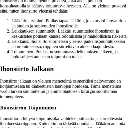
Ihonsiirto on monivaiheinen prosessi, joka alkaa potilaan
konsultaatiolla ja päättyy toipumisvaiheeseen. Alla on yleinen prosessi
siitä, miten ihonsiirto yleensä tehdään:
Lääkärin arviointi: Potilas tapaa lääkärin, joka arvioi ihovaurion
laajuuden ja sopivuuden ihonsiirrolle.
Leikkauksen suunnittelu: Lääkäri suunnittelee ihonsiirron ja
keskustelee potilaan kanssa odotuksista ja mahdollisista riskeistä.
Leikkaus: Ihonsiirto suoritetaan yleensä paikallispuudutuksessa
tai nukutuksessa, riippuen siirrettävän alueen laajuudesta.
Toipuminen: Potilas on seurannassa leikkauksen jälkeen, ja
hoito-ohjeet annetaan toipumisen tueksi.
Ihonsiirto Jalkaan
Ihonsiirto jalkaan on yleinen menetelmä esimerkiksi palovammojen
korjaamisessa tai diabeettisten haavojen hoidossa. Tämä menetelmä
vaatii tarkan suunnittelun ja ammattitaitoisen kirurgin suorittaman
toimenpiteen.
Ihonsiirron Toipuminen
Ihonsiirtoon liittyvä toipumisaika vaihtelee potilaasta ja siirrettävästä
ihoalueesta riippuen. Kuitenkin on tärkeää noudattaa lääkärin antamia