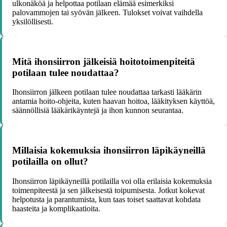
ulkonäköä ja helpottaa potilaan elämää esimerkiksi
palovammojen tai syövän jälkeen. Tulokset voivat vaihdella
yksilöllisesti.
Mitä ihonsiirron jälkeisiä hoitotoimenpiteitä
potilaan tulee noudattaa?
Ihonsiirron jälkeen potilaan tulee noudattaa tarkasti lääkärin
antamia hoito-ohjeita, kuten haavan hoitoa, lääkityksen käyttöä,
säännöllisiä lääkärikäyntejä ja ihon kunnon seurantaa.
Millaisia kokemuksia ihonsiirron läpikäyneillä
potilailla on ollut?
Ihonsiirron läpikäyneillä potilailla voi olla erilaisia kokemuksia
toimenpiteestä ja sen jälkeisestä toipumisesta. Jotkut kokevat
helpotusta ja parantumista, kun taas toiset saattavat kohdata
haasteita ja komplikaatioita.