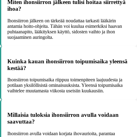
Miten ihonsiirron jälkeen tulisi hoitaa siirrettyä
ihoa?
Ihonsiirron jälkeen on tärkeää noudattaa tarkasti lääkärin
antamia hoito-ohjeita. Tähän voi kuulua esimerkiksi haavan
puhtaanapito, lääkityksen käyttö, sidosten vaihto ja ihon
suojaaminen auringolta.
Kuinka kauan ihonsiirron toipumisaika yleensä
kestää?
Ihonsiirron toipumisaika riippuu toimenpiteen laajuudesta ja
potilaan yksilöllisistä ominaisuuksista. Yleensä toipumisaika
vaihtelee muutamasta viikosta useisiin kuukausiin.
Millaisia tuloksia ihonsiirron avulla voidaan
saavuttaa?
Ihonsiirron avulla voidaan korjata ihovaurioita, parantaa