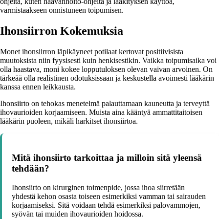
ohjeita, kuten haavanhoito-ohjeita ja lääkityksen käyttöä,
varmistaakseen onnistuneen toipumisen.
Ihonsiirron Kokemuksia
Monet ihonsiirron läpikäyneet potilaat kertovat positiivisista
muutoksista niin fyysisesti kuin henkisestikin. Vaikka toipumisaika voi
olla haastava, moni kokee lopputuloksen olevan vaivan arvoinen. On
tärkeää olla realistinen odotuksissaan ja keskustella avoimesti lääkärin
kanssa ennen leikkausta.
Ihonsiirto on tehokas menetelmä palauttamaan kauneutta ja terveyttä
ihovaurioiden korjaamiseen. Muista aina kääntyä ammattitaitoisen
lääkärin puoleen, mikäli harkitset ihonsiirtoa.
Mitä ihonsiirto tarkoittaa ja milloin sitä yleensä
tehdään?
Ihonsiirto on kirurginen toimenpide, jossa ihoa siirretään
yhdestä kehon osasta toiseen esimerkiksi vamman tai sairauden
korjaamiseksi. Sitä voidaan tehdä esimerkiksi palovammojen,
syövän tai muiden ihovaurioiden hoidossa.