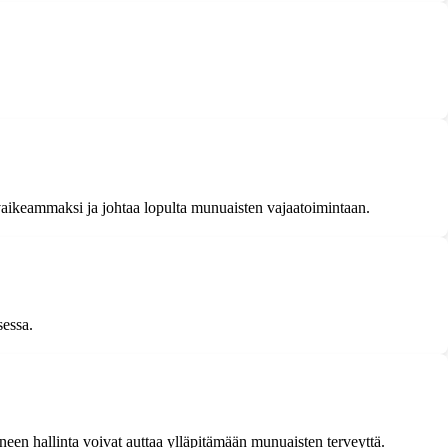
ä vaikeammaksi ja johtaa lopulta munuaisten vajaatoimintaan.
sessa.
ineen hallinta voivat auttaa ylläpitämään munuaisten terveyttä.