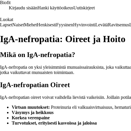
Biofit
Kirjaudu sisään
Hanki käyttöoikeus
Uutiskirjeet
Luokat
Lapset
Naiset
Miehet
Henkisesti
Fyysinen
Hyvinvointi
Levätä
Ravitsemus
IgA-nefropatia: Oireet ja Hoito
Mikä on IgA-nefropatia?
IgA-nefropatia on yksi yleisimmistä munuaissairauksista, joka vaikutta
jotka vaikuttavat munuaisten toimintaan.
IgA-nefropatian Oireet
IgA-nefropatian oireet voivat vaihdella lievistä vaikeisiin. Joillain potila
Virtsan muutokset:
Proteinuria eli valkuaisvirtsaisuus, hematuria
Väsymys ja heikkous
Korkea verenpaine
Turvotukset, erityisesti kasvoissa ja jaloissa