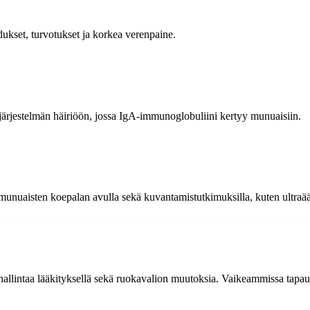
hdukset, turvotukset ja korkea verenpaine.
ijärjestelmän häiriöön, jossa IgA-immunoglobuliini kertyy munuaisiin.
 munuaisten koepalan avulla sekä kuvantamistutkimuksilla, kuten ultraää
hallintaa lääkityksellä sekä ruokavalion muutoksia. Vaikeammissa tapauks