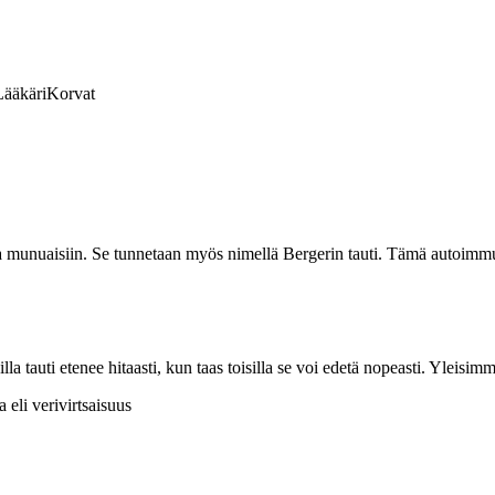
Lääkäri
Korvat
a munuaisiin. Se tunnetaan myös nimellä Bergerin tauti. Tämä autoimmuu
illa tauti etenee hitaasti, kun taas toisilla se voi edetä nopeasti. Yleisimm
 eli verivirtsaisuus