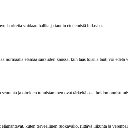
ulla oireita voidaan hallita ja taudin etenemistä hidastaa.
 elää normaalia elämää sairauden kanssa, kun taas toisilla tauti voi edet
n seuranta ja oireiden tunnistaminen ovat tärkeitä osia hoidon onnistumi
 elämäntavat, kuten terveellinen ruokavalio, riittävä liikunta ja verenpa