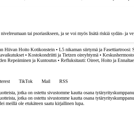
nivelreumaan tai psoriasikseen, ja se voi myös lisätä riskiä sydän- ja ve
un Hiivan Hoito Kotikonstein
•
L5 nikaman siirtymä ja Fasettiartroosi: 
avaikutukset
•
Kostokondriitti ja Tietzen oireyhtymä
•
Keskushermoston 
iden Repeäminen ja Kuntoutus
•
Refluksitauti: Oireet, Hoito ja Ennalta
terest
TikTok
Mail
RSS
tteista, jotka on ostettu sivustomme kautta osana tytäryrityskumppan
teista, jotka on ostettu sivustomme kautta osana tytäryrityskumppanuu
llei meillä ole etukäteen saatu kirjallinen lupa.