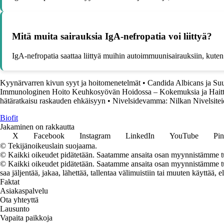
Mitä muita sairauksia IgA-nefropatia voi liittyä?
IgA-nefropatia saattaa liittyä muihin autoimmuunisairauksiin, kuten 
Kyynärvarren kivun syyt ja hoitomenetelmät
•
Candida Albicans ja Su
Immunologinen Hoito Keuhkosyövän Hoidossa – Kokemuksia ja Haitt
hätäratkaisu raskauden ehkäisyyn
•
Nivelsidevamma: Nilkan Nivelsite
Biofit
Jakaminen on rakkautta
X
Facebook
Instagram
LinkedIn
YouTube
Pin
© Tekijänoikeuslain suojaama.
© Kaikki oikeudet pidätetään. Saatamme ansaita osan myynnistämme tuo
© Kaikki oikeudet pidätetään. Saatamme ansaita osan myynnistämme tuot
saa jäljentää, jakaa, lähettää, tallentaa välimuistiin tai muuten käyttää, e
Faktat
Asiakaspalvelu
Ota yhteyttä
Lausunto
Vapaita paikkoja