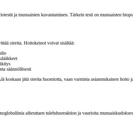
riotestit ja munuaisten kuvantaminen. Tärkein testi on munuaisten biops
ttää oireita. Hoitokeinot voivat sisältää:
alio
pulääkkeet
äkitys
ta säännöllisesti
lä koskaan jätä oireita huomiotta, vaan varmista asianmukainen hoito ja
oglobuliinia aiheuttaen tulehdusreaktion ja vaurioita munuaiskudokses