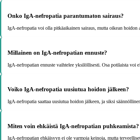
Onko IgA-nefropatia parantumaton sairaus?
IgA-nefropatia voi olla pitkäaikainen sairaus, mutta oikean hoidon av
Millainen on IgA-nefropatian ennuste?
IgA-nefropatian ennuste vaihtelee yksilöllisesti. Osa potilaista voi
Voiko IgA-nefropatia uusiutua hoidon jälkeen?
IgA-nefropatia saattaa uusiutua hoidon jälkeen, ja siksi säännölline
Miten voin ehkäistä IgA-nefropatian puhkeamista?
IgA-nefropatian ehkäisyyn ei ole varmoja keinoja, mutta terveelliset