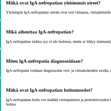
Mitkä ovat IgA-nefropatian yleisimmät oireet?
Yleisimpiä IgA-nefropatian oireita ovat veri virtsassa, virtsatietule
Mikä aiheuttaa IgA-nefropatian?
IgA-nefropatian tarkka syy ei ole tiedossa, mutta se liittyy immuun
Miten IgA-nefropatia diagnosoidaan?
IgA-nefropatia voidaan diagnosoida veri- ja virtsakokeiden avulla,
Mitkä ovat IgA-nefropatian hoitomuodot?
IgA-nefropatian hoito voi sisältää verenpaineen ja proteiinivuodon 
hoitoa.