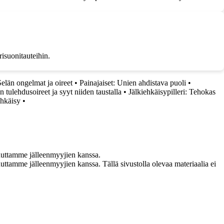
risuonitauteihin.
Selän ongelmat ja oireet
•
Painajaiset: Unien ahdistava puoli
•
tulehdusoireet ja syyt niiden taustalla
•
Jälkiehkäisypilleri: Tehokas
ehkäisy
•
uuttamme jälleenmyyjien kanssa.
ttamme jälleenmyyjien kanssa. Tällä sivustolla olevaa materiaalia ei