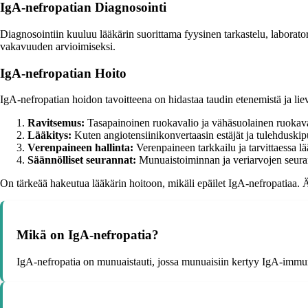
IgA-nefropatian Diagnosointi
Diagnosointiin kuuluu lääkärin suorittama fyysinen tarkastelu, laborato
vakavuuden arvioimiseksi.
IgA-nefropatian Hoito
IgA-nefropatian hoidon tavoitteena on hidastaa taudin etenemistä ja lievi
Ravitsemus:
Tasapainoinen ruokavalio ja vähäsuolainen ruokav
Lääkitys:
Kuten angiotensiinikonvertaasin estäjät ja tulehduski
Verenpaineen hallinta:
Verenpaineen tarkkailu ja tarvittaessa lä
Säännölliset seurannat:
Munuaistoiminnan ja veriarvojen seuran
On tärkeää hakeutua lääkärin hoitoon, mikäli epäilet IgA-nefropatiaa. Ä
Mikä on IgA-nefropatia?
IgA-nefropatia on munuaistauti, jossa munuaisiin kertyy IgA-immun