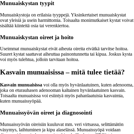
Munuaiskystan tyypit
Munuaiskystoja on erilaisia tyyppejä. Yksinkertaiset munuaiskystat
ovat yleisiä ja usein harmittomia. Toisaalta monimutkaiset kystat voivat
sisältää kiinteitä osia tai verenkiertoa.
Munuaiskystan oireet ja hoito
Useimmat munuaiskystat eivät aiheuta oireita eivätkä tarvitse hoitoa.
Suuret kystat saattavat aiheuttaa painontunnetta tai kipua. Joskus kysta
voi myös tulehtua, jolloin tarvitaan hoitoa.
Kasvain munuaisissa – mitä tulee tietää?
Kasvain munuaisissa
voi olla myös hyvänlaatuinen, kuten adenooma,
joka on eturauhasen adenooman kaltainen hyvänlaatuinen kasvain.
Toisaalta munuaisissa voi esiintyä myös pahanlaatuisia kasvaimia,
kuten munuaissyöpää.
Munuaissyövän oireet ja diagnosointi
Munuaissyövän oireisiin kuuluvat mm. veri virtsassa, selittämätön
väsymys, laihtuminen ja kipu alaselässä. Munuaissyöpä voidaan