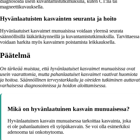
diagnosoida usein kuvantamistutkimuksilla, kuten CT:llä tai
magneettikuvauksella.
Hyvänlaatuisten kasvainten seuranta ja hoito
Hyvänlaatuiset kasvaimet munuaisissa voidaan yleensä seurata
säännöllisillä lääkärikäynneillä ja kuvantamistutkimuksilla. Tarvittaessa
voidaan harkita myös kasvaimen poistamista leikkauksella.
Päätelmä
On tärkeää muistaa, että hyvänlaatuiset kasvaimet munuaisissa ovat
usein vaarattomia, mutta pahanlaatuiset kasvaimet vaativat huomiota
ja hoitoa. Säännöllinen terveystarkkailu ja oireiden tutkiminen auttavat
varhaisessa diagnosoinnissa ja hoidon aloittamisessa.
Mikä on hyvänlaatuinen kasvain munuaisessa?
Hyvänlaatuinen kasvain munuaisessa tarkoittaa kasvainta, joka
ei ole pahanlaatuinen eli syöpäkasvain. Se voi olla esimerkiksi
adenooma tai onkotsytooma.