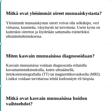
Mitkä ovat yleisimmät oireet munuaiskystasta?
Yleisimmät munuaiskystan oireet voivat olla selkäkipu, veri
virtsassa, kuumetta, väsymystä tai turvotusta. Usein kysta on
kuitenkin oireeton ja löydetään sattumalta esimerkiksi
ultraäänitutkimuksessa.
Miten kasvain munuaisissa diagnosoidaan?
Kasvain munuaisissa voidaan diagnosoida erilaisilla
kuvantamistutkimuksilla, kuten ultraäänellä,
tietokonetomografialla (TT) tai magneettikuvauksella (MRI).
Lisäksi voidaan tarvittaessa tehdä kudosnäyte eli biopsia.
Mitkä ovat kasvain munuaisissa hoidon
vaihtoehdot?