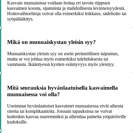
Kasvain munuaisissa voidaan hoitaa eri tavoin riippuen
kasvaimen koosta, sijainnista ja mahdollisesta levinneisyydestä.
Hoitovaihtoehtoja voivat olla esimerkiksi leikkaus, sädehoito tai
syöpälääkitys.
Mikä on munuaiskystan yleisin syy?
Munuaiskystan yleisin syy on usein perinnöllinen taipumus,
mutta se voi johtua myös esimerkiksi tulehduksesta tai
vammasta. Ikääntyessä kystien esiintyvyys myös yleistyy.
Mitä seurauksia hyvänlaatuisella kasvaimella
munuaisessa voi olla?
Useimmat hyvänlaatuiset kasvaimet munuaisessa eivät aiheuta
oireita tai komplikaatioita. Joissain tapauksissa ne voivat
kuitenkin kasvaa suuremmiksi ja aiheuttaa paineita ympäröiville
kudoksille.