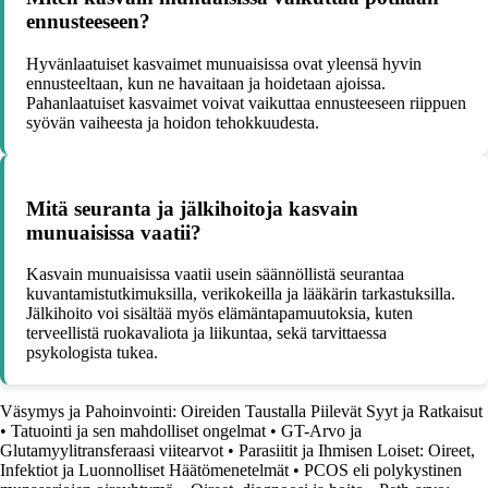
ennusteeseen?
Hyvänlaatuiset kasvaimet munuaisissa ovat yleensä hyvin
ennusteeltaan, kun ne havaitaan ja hoidetaan ajoissa.
Pahanlaatuiset kasvaimet voivat vaikuttaa ennusteeseen riippuen
syövän vaiheesta ja hoidon tehokkuudesta.
Mitä seuranta ja jälkihoitoja kasvain
munuaisissa vaatii?
Kasvain munuaisissa vaatii usein säännöllistä seurantaa
kuvantamistutkimuksilla, verikokeilla ja lääkärin tarkastuksilla.
Jälkihoito voi sisältää myös elämäntapamuutoksia, kuten
terveellistä ruokavaliota ja liikuntaa, sekä tarvittaessa
psykologista tukea.
Väsymys ja Pahoinvointi: Oireiden Taustalla Piilevät Syyt ja Ratkaisut
•
Tatuointi ja sen mahdolliset ongelmat
•
GT-Arvo ja
Glutamyylitransferaasi viitearvot
•
Parasiitit ja Ihmisen Loiset: Oireet,
Infektiot ja Luonnolliset Häätömenetelmät
•
PCOS eli polykystinen