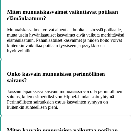
Miten munuaiskasvaimet vaikuttavat potilaan
elämänlaatuun?
Munuaiskasvaimet voivat aiheuttaa huolta ja stressiä potilaalle,
mutta usein hyvänlaatuiset kasvaimet eivät vaikuta merkittävästi
elämänlaatuun. Pahanlaatuiset kasvaimet ja niiden hoito voivat
kuitenkin vaikuttaa potilaan fyysiseen ja psyykkiseen
hyvinvointiin.
Onko kasvain munuaisissa perinnöllinen
sairaus?
Joissain tapauksissa kasvain munuaisissa voi olla perinnöllinen
sairaus, kuten esimerkiksi von Hippel-Lindau -oireyhtymä.
Perinnöllisten sairauksien osuus kasvainten syntyyn on
kuitenkin suhteellisen pieni.
Miten kasvain munuaisissa vaikuttaa potilaan