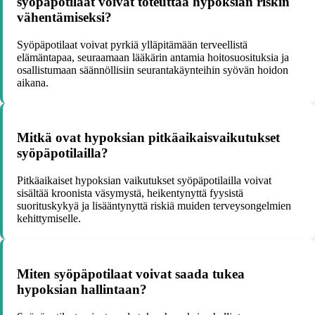
syöpäpotilaat voivat toteuttaa hypoksian riskin
vähentämiseksi?
Syöpäpotilaat voivat pyrkiä ylläpitämään terveellistä
elämäntapaa, seuraamaan lääkärin antamia hoitosuosituksia ja
osallistumaan säännöllisiin seurantakäynteihin syövän hoidon
aikana.
Mitkä ovat hypoksian pitkäaikaisvaikutukset
syöpäpotilailla?
Pitkäaikaiset hypoksian vaikutukset syöpäpotilailla voivat
sisältää kroonista väsymystä, heikentynyttä fyysistä
suorituskykyä ja lisääntynyttä riskiä muiden terveysongelmien
kehittymiselle.
Miten syöpäpotilaat voivat saada tukea
hypoksian hallintaan?