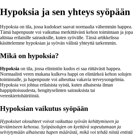
Hypoksia ja sen yhteys syöpään
Hypoksia on tila, jossa kudokset saavat normaalia vähemmän happea.
Tämä hapenpuute voi vaikuttaa merkittävästi kehon toimintaan ja jopa
altistaa erilaisille sairauksille, kuten syövälle. Tässä artikkelissa
käsittelemme hypoksian ja syövän välistä yhteyttä tarkemmin.
Mikä on hypoksia?
Hypoksia
on tila, jossa elimistön kudos ei saa riittävästi happea.
Normaalisti veren mukana kulkeva happi on elintärkeä kehon solujen
toiminnalle, ja hapenpuute voi aiheuttaa vakavia terveysongelmia.
Hypoksia voi johtua erilaisista syistä, kuten alhaisesta ilman
happipitoisuudesta, hengityselinten sairauksista tai
verenkiertohäiriöistä.
Hypoksian vaikutus syöpään
Hypoksiset olosuhteet voivat vaikuttaa syövän kehittymiseen ja
leviämiseen kehossa. Syöpäsolujen on kyettävä sopeutumaan ja
selviytymään alhaisesta hapen määrästä, mikä voi tehdä niistä entistä