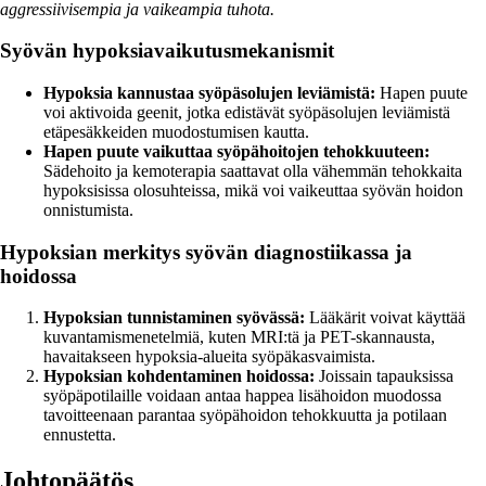
aggressiivisempia ja vaikeampia tuhota.
Syövän hypoksiavaikutusmekanismit
Hypoksia kannustaa syöpäsolujen leviämistä:
Hapen puute
voi aktivoida geenit, jotka edistävät syöpäsolujen leviämistä
etäpesäkkeiden muodostumisen kautta.
Hapen puute vaikuttaa syöpähoitojen tehokkuuteen:
Sädehoito ja kemoterapia saattavat olla vähemmän tehokkaita
hypoksisissa olosuhteissa, mikä voi vaikeuttaa syövän hoidon
onnistumista.
Hypoksian merkitys syövän diagnostiikassa ja
hoidossa
Hypoksian tunnistaminen syövässä:
Lääkärit voivat käyttää
kuvantamismenetelmiä, kuten MRI:tä ja PET-skannausta,
havaitakseen hypoksia-alueita syöpäkasvaimista.
Hypoksian kohdentaminen hoidossa:
Joissain tapauksissa
syöpäpotilaille voidaan antaa happea lisähoidon muodossa
tavoitteenaan parantaa syöpähoidon tehokkuutta ja potilaan
ennustetta.
Johtopäätös