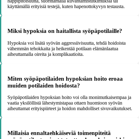
happipitoisuutta, suorittamalla kuvantamistutkimuksia tai
käyttämällä erityisiä testejä, kuten hapenottokyvyn testausta.
Miksi hypoksia on haitallista syöpäpotilaille?
Hypoksia voi lisätä syövän aggressiivisuutta, tehdä hoidoista
vähemmän tehokkaita ja heikentää potilaan elämänlaatua
aiheuttamalla oireita ja komplikaatioita.
Miten syöpäpotilaiden hypoksian hoito eroaa
muiden potilaiden hoidosta?
Syöpäpotilaiden hypoksian hoito voi olla monimutkaisempaa ja
vaatia yksilöllistä lähestymistapaa ottaen huomioon syövän
aiheuttamat erityispiirteet ja hoidon mahdolliset sivuvaikutukset.
Millaisia ennaltaehkäiseviä toimenpiteitä