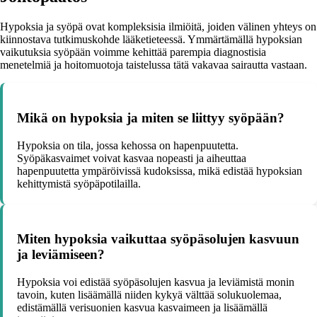
Hypoksia ja syöpä ovat kompleksisia ilmiöitä, joiden välinen yhteys on
kiinnostava tutkimuskohde lääketieteessä. Ymmärtämällä hypoksian
vaikutuksia syöpään voimme kehittää parempia diagnostisia
menetelmiä ja hoitomuotoja taistelussa tätä vakavaa sairautta vastaan.
Mikä on hypoksia ja miten se liittyy syöpään?
Hypoksia on tila, jossa kehossa on hapenpuutetta.
Syöpäkasvaimet voivat kasvaa nopeasti ja aiheuttaa
hapenpuutetta ympäröivissä kudoksissa, mikä edistää hypoksian
kehittymistä syöpäpotilailla.
Miten hypoksia vaikuttaa syöpäsolujen kasvuun
ja leviämiseen?
Hypoksia voi edistää syöpäsolujen kasvua ja leviämistä monin
tavoin, kuten lisäämällä niiden kykyä välttää solukuolemaa,
edistämällä verisuonien kasvua kasvaimeen ja lisäämällä