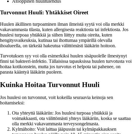
Atooppinen huulitulehdus
Turvonnut Huuli: Yhtäkkiset Oireet
Huulen äkillinen turpoaminen ilman ilmeistä syytä voi olla merkki
vakavammasta tilasta, kuten allergisesta reaktiosta tai infektiosta. Jos
huulesi turpoaa yhtäkkiä ja siihen liittyy muita oireita, kuten
hengitysvaikeuksia, kutinaa tai ihottumaa ympärillä olevalla
ihoalueella, on tärkeää hakeutua välittömästi lääkärin hoitoon.
Turvotuksen syy voi olla esimerkiksi huulen sisäpuolelle ilmestynyt
finni tai bakteeri-infektio. Tällaisissa tapauksissa huulen turvotusta voi
hoitaa kotikonstein, mutta jos turvotus ei helpota tai pahenee, on
parasta kääntyä lääkärin puoleen.
Kuinka Hoitaa Turvonnut Huuli
Jos huulesi on turvonnut, voit kokeilla seuraavia keinoja sen
hoitamiseksi:
Ota yhteyttä lääkäriin: Jos huulesi turpoaa yhtäkkiä ja
voimakkaasti, ota välittömästi yhteys lääkäriin, koska se saattaa
olla merkki vakavammasta terveysongelmasta.
Kylmähoito: Voit laittaa jääpussin tai kylmäpakkauksen