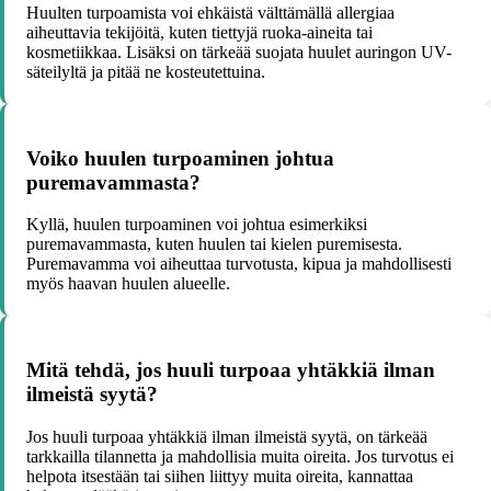
Huulten turpoamista voi ehkäistä välttämällä allergiaa
aiheuttavia tekijöitä, kuten tiettyjä ruoka-aineita tai
kosmetiikkaa. Lisäksi on tärkeää suojata huulet auringon UV-
säteilyltä ja pitää ne kosteutettuina.
Voiko huulen turpoaminen johtua
puremavammasta?
Kyllä, huulen turpoaminen voi johtua esimerkiksi
puremavammasta, kuten huulen tai kielen puremisesta.
Puremavamma voi aiheuttaa turvotusta, kipua ja mahdollisesti
myös haavan huulen alueelle.
Mitä tehdä, jos huuli turpoaa yhtäkkiä ilman
ilmeistä syytä?
Jos huuli turpoaa yhtäkkiä ilman ilmeistä syytä, on tärkeää
tarkkailla tilannetta ja mahdollisia muita oireita. Jos turvotus ei
helpota itsestään tai siihen liittyy muita oireita, kannattaa