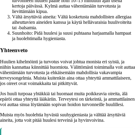
turvonneen huulen päälle noin 10–15 minuutin ajan useita
kertoja päivässä. Kylmä auttaa vähentämään turvotusta ja
lievittämään kipua.
Vältä ärsyttäviä aineita: Vältä kosketusta mahdollisten allergiaa
aiheuttavien aineiden kanssa ja käytä hellävaraisia huulivoiteita
tai -balsamia.
Suunhoito: Pidä huulesi ja suusi puhtaana harjaamalla hampaat
ja huolehtimalla hygieniasta.
Yhteenveto
Huulien kihelmöinti ja turvotus voivat johtua monista eri syistä, ja
niihin kannattaa kiinnittää huomiota. Välittömästi toimimalla voit auttaa
vähentämään turvotusta ja ehkäisemään mahdollisia vakavampia
terveysongelmia. Muista kuitenkin aina ottaa yhteyttä ammattilaiseen,
jos oireet ovat voimakkaita tai pitkittyvät.
Jos huuli turpoaa yhtäkkiä tai huomaat muita poikkeavia oireita, älä
epäröi ottaa yhteyttä lääkäriin. Terveytesi on tärkeintä, ja ammattilainen
voi auttaa sinua löytämään sopivan hoidon turvonneille huulillesi.
Muista myös huolehtia hyvästä suuhygieniasta ja välttää ärsyttäviä
aineita, jotta voit pitää huulesi terveinä ja hyvinvoivina.