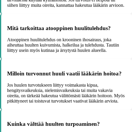
siihen liittyy muita oireita, kannattaa hakeutua lääkärin arvioon.
Mitä tarkoittaa atooppinen huulitulehdus?
Atooppinen huulitulehdus on krooninen ihosairaus, joka
aiheuttaa huulten kuivumista, halkeilua ja tulehdusta. Tautiin
liittyy usein myös kutinaa ja ärsytystä huulen alueella.
Milloin turvonnut huuli vaatii lääkärin hoitoa?
Jos huulen turvotukseen liittyy voimakasta kipua,
hengitysvaikeuksia, nielemisvaikeuksia tai muita vakavia
oireita, on tärkeää hakeutua välittömästi lääkärin hoitoon. Myös
pitkittyneet tai toistuvat turvotukset vaativat lääkärin arviota.
Kuinka välttää huulten turpoaminen?