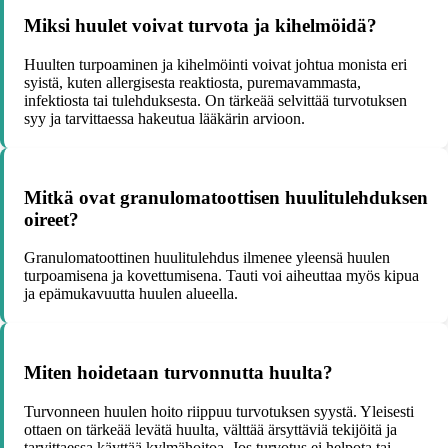
Miksi huulet voivat turvota ja kihelmöidä?
Huulten turpoaminen ja kihelmöinti voivat johtua monista eri
syistä, kuten allergisesta reaktiosta, puremavammasta,
infektiosta tai tulehduksesta. On tärkeää selvittää turvotuksen
syy ja tarvittaessa hakeutua lääkärin arvioon.
Mitkä ovat granulomatoottisen huulitulehduksen
oireet?
Granulomatoottinen huulitulehdus ilmenee yleensä huulen
turpoamisena ja kovettumisena. Tauti voi aiheuttaa myös kipua
ja epämukavuutta huulen alueella.
Miten hoidetaan turvonnutta huulta?
Turvonneen huulen hoito riippuu turvotuksen syystä. Yleisesti
ottaen on tärkeää levätä huulta, välttää ärsyttäviä tekijöitä ja
tarvittaessa käyttää kylmähoitoa. Jos turvotus ei helpota tai