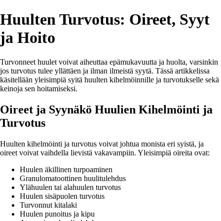
Huulten Turvotus: Oireet, Syyt
ja Hoito
Turvonneet huulet voivat aiheuttaa epämukavuutta ja huolta, varsinkin
jos turvotus tulee yllättäen ja ilman ilmeistä syytä. Tässä artikkelissa
käsitellään yleisimpiä syitä huulten kihelmöinnille ja turvotukselle sekä
keinoja sen hoitamiseksi.
Oireet ja Syynäkö Huulien Kihelmöinti ja
Turvotus
Huulten kihelmöinti ja turvotus voivat johtua monista eri syistä, ja
oireet voivat vaihdella lievistä vakavampiin. Yleisimpiä oireita ovat:
Huulen äkillinen turpoaminen
Granulomatoottinen huulitulehdus
Ylähuulen tai alahuulen turvotus
Huulen sisäpuolen turvotus
Turvonnut kitalaki
Huulen punoitus ja kipu