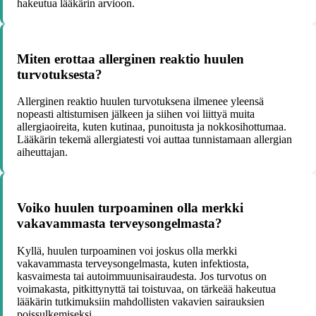
hakeutua lääkärin arvioon.
Miten erottaa allerginen reaktio huulen
turvotuksesta?
Allerginen reaktio huulen turvotuksena ilmenee yleensä
nopeasti altistumisen jälkeen ja siihen voi liittyä muita
allergiaoireita, kuten kutinaa, punoitusta ja nokkosihottumaa.
Lääkärin tekemä allergiatesti voi auttaa tunnistamaan allergian
aiheuttajan.
Voiko huulen turpoaminen olla merkki
vakavammasta terveysongelmasta?
Kyllä, huulen turpoaminen voi joskus olla merkki
vakavammasta terveysongelmasta, kuten infektiosta,
kasvaimesta tai autoimmuunisairaudesta. Jos turvotus on
voimakasta, pitkittynyttä tai toistuvaa, on tärkeää hakeutua
lääkärin tutkimuksiin mahdollisten vakavien sairauksien
poissulkemiseksi.