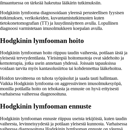
ilmaantuessa on tärkeää hakeutua lääkärin tutkimuksiin.
Hodgkinin lymfooma diagnosoidaan yleensä perusteellisen fyysisen
tutkimuksen, verikokeiden, kuvantamistutkimusten kuten
tietokonetomografian (TT) ja luuydinnäytteen avulla. Lopullinen
diagnoosi varmistetaan imusolmukkeen koepalan avulla.
Hodgkinin lymfooman hoito
Hodgkinin lymfooman hoito riippuu taudin vaiheesta, potilaan iästä ja
yleisestä terveydentilasta. Yleisimpiä hoitomuotoja ovat sädehoito ja
kemoterapia, jotka usein annetaan yhdessä. Joissain tapauksissa
voidaan tarvita myös kantasolusiirtoa tai kohdennettua lääkehoitoa.
Hoidon tavoitteena on tuhota syöpäsolut ja saada tauti hallintaan.
Vaikka Hodgkinin lymfooma on aggressiivinen imusolmukesyöpä,
monilla potilailla hoito on tehokasta ja ennuste on hyvä erityisesti
varhaisessa vaiheessa diagnosoituna.
Hodgkinin lymfooman ennuste
Hodgkinin lymfooman ennuste riippuu useista tekijöistä, kuten taudin
vaiheesta, levinneisyydestä ja potilaan yleisestä kunnosta. Varhaisessa
vaiheessa diagnosoituna Hodgkinin lymfooman ennuste on yleensä