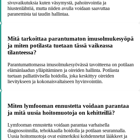
sivuvaikutuksia kuten väsymystä, pahoinvointia ja
hiustenlähtöä, mutta niiden avulla voidaan saavuttaa
paranemista tai taudin hallintaa.
Mitä tarkoittaa parantumaton imusolmukesyöpä
ja miten potilasta tuetaan tässä vaikeassa
tilanteessa?
Parantumattomassa imusolmukesyövässä tavoitteena on potilaan
elämänlaadun ylläpitäminen ja oireiden hallinta. Potilasta
tuetaan palliatiivisella hoidolla, joka keskittyy oireiden
lievitykseen ja kokonaisvaltaiseen hyvinvointiin.
Miten lymfooman ennustetta voidaan parantaa
ja mitä uusia hoitomuotoja on kehitteillä?
Lymfooman ennustetta voidaan parantaa varhaisella
diagnosoinnilla, tehokkaalla hoidolla ja potilaan seurannalla.
Uusia hoitomuotoja ovat esimerkiksi kohdennetut lääkkeet ja