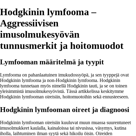
Hodgkinin lymfooma –
Aggressiivisen
imusolmukesyövän
tunnusmerkit ja hoitomuodot
Lymfooman määritelmä ja tyypit
Lymfooma on pahanlaatuinen imukudossyöpä, ja sen tyyppejä ovat
Hodgkinin lymfooma ja non-Hodgkinin lymfooma. Hodgkinin
lymfooma tunnetaan myös nimellä Hodgkinin tauti, ja se on toinen
yleisimmistä imusolmukesyövistä. Tässä artikkelissa keskitymme
Hodgkinin lymfooman oireisiin, hoitomuotoihin sekä ennusteeseen.
Hodgkinin lymfooman oireet ja diagnoosi
Hodgkinin lymfooman oireisiin kuuluvat muun muassa suurentuneet
imusolmukkeet kaulalla, kainaloissa tai nivusissa, väsymys, kutina
iholla, laihtuminen ilman syytä sekä hikoilu öisin. Oireiden