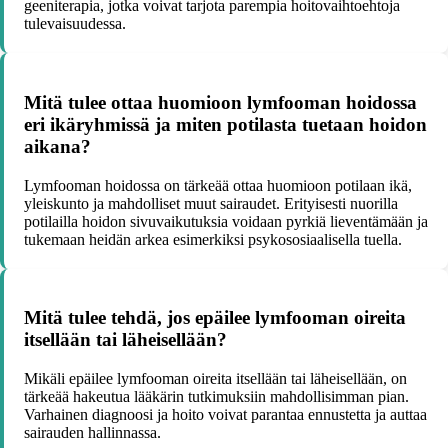
geeniterapia, jotka voivat tarjota parempia hoitovaihtoehtoja
tulevaisuudessa.
Mitä tulee ottaa huomioon lymfooman hoidossa
eri ikäryhmissä ja miten potilasta tuetaan hoidon
aikana?
Lymfooman hoidossa on tärkeää ottaa huomioon potilaan ikä,
yleiskunto ja mahdolliset muut sairaudet. Erityisesti nuorilla
potilailla hoidon sivuvaikutuksia voidaan pyrkiä lieventämään ja
tukemaan heidän arkea esimerkiksi psykososiaalisella tuella.
Mitä tulee tehdä, jos epäilee lymfooman oireita
itsellään tai läheisellään?
Mikäli epäilee lymfooman oireita itsellään tai läheisellään, on
tärkeää hakeutua lääkärin tutkimuksiin mahdollisimman pian.
Varhainen diagnoosi ja hoito voivat parantaa ennustetta ja auttaa
sairauden hallinnassa.