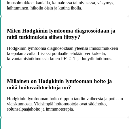
imusolmukkeet kaulalla, kainaloissa tai nivusissa, väsymys,
laihtuminen, hikoilu öisin ja kutina iholla.
Miten Hodgkinin lymfooma diagnosoidaan ja
mitä tutkimuksia siihen liittyy?
Hodgkinin lymfooma diagnosoidaan yleensä imusolmukkeen
koepalan avulla. Lisäksi potilaalle tehdään verikokeita,
kuvantamistutkimuksia kuten PET-TT ja luuydintutkimus.
Millainen on Hodgkinin lymfooman hoito ja
mitä hoitovaihtoehtoja on?
Hodgkinin lymfooman hoito riippuu taudin vaiheesta ja potilaan
yleiskunnosta. Yleisimpiä hoitomuotoja ovat sädehoito,
solunsalpaajahoito ja immunoterapia.