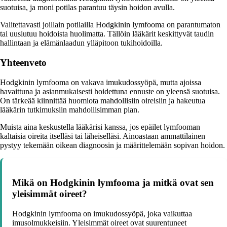
suotuisa, ja moni potilas parantuu täysin hoidon avulla.
Valitettavasti joillain potilailla Hodgkinin lymfooma on parantumaton
tai uusiutuu hoidoista huolimatta. Tällöin lääkärit keskittyvät taudin
hallintaan ja elämänlaadun ylläpitoon tukihoidoilla.
Yhteenveto
Hodgkinin lymfooma on vakava imukudossyöpä, mutta ajoissa
havaittuna ja asianmukaisesti hoidettuna ennuste on yleensä suotuisa.
On tärkeää kiinnittää huomiota mahdollisiin oireisiin ja hakeutua
lääkärin tutkimuksiin mahdollisimman pian.
Muista aina keskustella lääkärisi kanssa, jos epäilet lymfooman
kaltaisia oireita itselläsi tai läheiselläsi. Ainoastaan ammattilainen
pystyy tekemään oikean diagnoosin ja määrittelemään sopivan hoidon.
Mikä on Hodgkinin lymfooma ja mitkä ovat sen
yleisimmät oireet?
Hodgkinin lymfooma on imukudossyöpä, joka vaikuttaa
imusolmukkeisiin. Yleisimmät oireet ovat suurentuneet