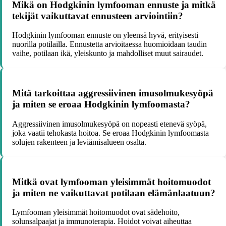
Mikä on Hodgkinin lymfooman ennuste ja mitkä
tekijät vaikuttavat ennusteen arviointiin?
Hodgkinin lymfooman ennuste on yleensä hyvä, erityisesti
nuorilla potilailla. Ennustetta arvioitaessa huomioidaan taudin
vaihe, potilaan ikä, yleiskunto ja mahdolliset muut sairaudet.
Mitä tarkoittaa aggressiivinen imusolmukesyöpä
ja miten se eroaa Hodgkinin lymfoomasta?
Aggressiivinen imusolmukesyöpä on nopeasti etenevä syöpä,
joka vaatii tehokasta hoitoa. Se eroaa Hodgkinin lymfoomasta
solujen rakenteen ja leviämisalueen osalta.
Mitkä ovat lymfooman yleisimmät hoitomuodot
ja miten ne vaikuttavat potilaan elämänlaatuun?
Lymfooman yleisimmät hoitomuodot ovat sädehoito,
solunsalpaajat ja immunoterapia. Hoidot voivat aiheuttaa