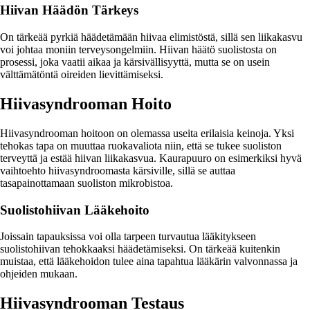
Hiivan Häädön Tärkeys
On tärkeää pyrkiä häädetämään hiivaa elimistöstä, sillä sen liikakasvu
voi johtaa moniin terveysongelmiin. Hiivan häätö suolistosta on
prosessi, joka vaatii aikaa ja kärsivällisyyttä, mutta se on usein
välttämätöntä oireiden lievittämiseksi.
Hiivasyndrooman Hoito
Hiivasyndrooman hoitoon on olemassa useita erilaisia keinoja. Yksi
tehokas tapa on muuttaa ruokavaliota niin, että se tukee suoliston
terveyttä ja estää hiivan liikakasvua. Kaurapuuro on esimerkiksi hyvä
vaihtoehto hiivasyndroomasta kärsiville, sillä se auttaa
tasapainottamaan suoliston mikrobistoa.
Suolistohiivan Lääkehoito
Joissain tapauksissa voi olla tarpeen turvautua lääkitykseen
suolistohiivan tehokkaaksi häädetämiseksi. On tärkeää kuitenkin
muistaa, että lääkehoidon tulee aina tapahtua lääkärin valvonnassa ja
ohjeiden mukaan.
Hiivasyndrooman Testaus