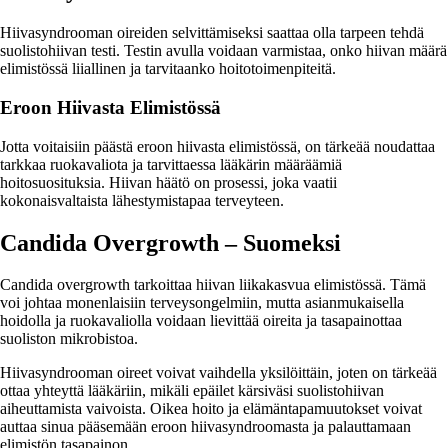
Hiivasyndrooman oireiden selvittämiseksi saattaa olla tarpeen tehdä
suolistohiivan testi. Testin avulla voidaan varmistaa, onko hiivan määrä
elimistössä liiallinen ja tarvitaanko hoitotoimenpiteitä.
Eroon Hiivasta Elimistössä
Jotta voitaisiin päästä eroon hiivasta elimistössä, on tärkeää noudattaa
tarkkaa ruokavaliota ja tarvittaessa lääkärin määräämiä
hoitosuosituksia. Hiivan häätö on prosessi, joka vaatii
kokonaisvaltaista lähestymistapaa terveyteen.
Candida Overgrowth – Suomeksi
Candida overgrowth tarkoittaa hiivan liikakasvua elimistössä. Tämä
voi johtaa monenlaisiin terveysongelmiin, mutta asianmukaisella
hoidolla ja ruokavaliolla voidaan lievittää oireita ja tasapainottaa
suoliston mikrobistoa.
Hiivasyndrooman oireet voivat vaihdella yksilöittäin, joten on tärkeää
ottaa yhteyttä lääkäriin, mikäli epäilet kärsiväsi suolistohiivan
aiheuttamista vaivoista. Oikea hoito ja elämäntapamuutokset voivat
auttaa sinua pääsemään eroon hiivasyndroomasta ja palauttamaan
elimistön tasapainon.