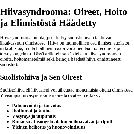
Hiivasyndrooma: Oireet, Hoito
ja Elimistöstä Häädetty
Hiivasyndrooma on tila, joka liittyy suolistohiivan tai hiivan
liikakasvuun elimistössä. Hiiva on luonnollinen osa ihmisen suoliston
mikrobistoa, mutta liiallinen määrä voi aiheuttaa monia oireita ja
terveysongelmia. Tässä artikkelissa käsitellään hiivasyndrooman
oireita, hoitomenetelmiä sekä keinoja häädetä hiiva onnistuneesti
suolistosta.
Suolistohiiva ja Sen Oireet
Suolistohiiva eli hiivasieni voi aiheuttaa monenlaisia oireita elimistössä.
Yleisimpiä hiivasyndrooman oireita ovat esimerkiksi:
Pahoinvointi ja turvotus
Ihottumat ja kutina
Väsymys ja uupumus
Ruoansulatusongelmat, kuten ilmavaivat ja ripuli
Yleinen heikotus ja huonovointisuus