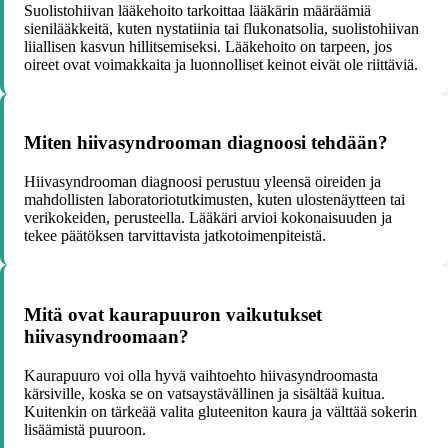
Suolistohiivan lääkehoito tarkoittaa lääkärin määräämiä
sienilääkkeitä, kuten nystatiinia tai flukonatsolia, suolistohiivan
liiallisen kasvun hillitsemiseksi. Lääkehoito on tarpeen, jos
oireet ovat voimakkaita ja luonnolliset keinot eivät ole riittäviä.
Miten hiivasyndrooman diagnoosi tehdään?
Hiivasyndrooman diagnoosi perustuu yleensä oireiden ja
mahdollisten laboratoriotutkimusten, kuten ulostenäytteen tai
verikokeiden, perusteella. Lääkäri arvioi kokonaisuuden ja
tekee päätöksen tarvittavista jatkotoimenpiteistä.
Mitä ovat kaurapuuron vaikutukset
hiivasyndroomaan?
Kaurapuuro voi olla hyvä vaihtoehto hiivasyndroomasta
kärsiville, koska se on vatsaystävällinen ja sisältää kuitua.
Kuitenkin on tärkeää valita gluteeniton kaura ja välttää sokerin
lisäämistä puuroon.