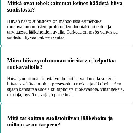
Mitkä ovat tehokkaimmat keinot häädetä hiiva
suolistosta?
Hiivan häätö suolistosta on mahdollista esimerkiksi
ruokavaliomuutosten, probioottien, luontaistuotteiden ja
tarvittaessa lääkehoidon avulla. Tärkeää on myös vahvistaa
suoliston hyvää bakteerikantaa.
Miten hiivasyndrooman oireita voi helpottaa
ruokavaliolla?
Hiivasyndrooman oireita voi helpottaa välttämällä sokeria,
hiivaa sisältäviä ruokia, prosessoitua ruokaa ja alkoholia. Sen
sijaan kannattaa suosia kuitupitoista ruokavaliota, vihanneksia,
marjoja, hyviä rasvoja ja proteiinia.
Mitä tarkoittaa suolistohiivan lääkehoito ja
milloin se on tarpeen?