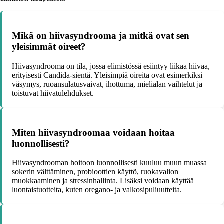
Mikä on hiivasyndrooma ja mitkä ovat sen
yleisimmät oireet?
Hiivasyndrooma on tila, jossa elimistössä esiintyy liikaa hiivaa,
erityisesti Candida-sientä. Yleisimpiä oireita ovat esimerkiksi
väsymys, ruoansulatusvaivat, ihottuma, mielialan vaihtelut ja
toistuvat hiivatulehdukset.
Miten hiivasyndroomaa voidaan hoitaa
luonnollisesti?
Hiivasyndrooman hoitoon luonnollisesti kuuluu muun muassa
sokerin välttäminen, probioottien käyttö, ruokavalion
muokkaaminen ja stressinhallinta. Lisäksi voidaan käyttää
luontaistuotteita, kuten oregano- ja valkosipuliuutteita.