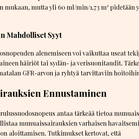
n mukaan, mutta yli 60 ml/min/1,73 m² pidetään y
n Mahdolliset Syyt
snopeuden alenemiseen voi vaikuttaa useat tekij
ineen häiriöt tai sydän- ja verisuonitaudit. Tärke
atalan GFR-arvon ja ryhtyä tarvittaviin hoitoihin
irauksien Ennustaminen
rulussuodosnopeus antaa tärkeää tietoa munuaist
listaa munuaissairauksien varhaisen havaitsemi
don aloittamisen. Tutkimukset kertovat, että