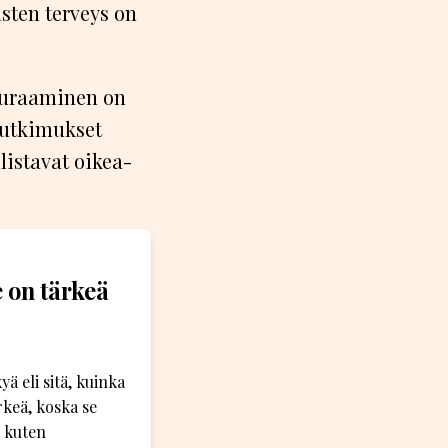
sten terveys on
euraaminen on
tutkimukset
istavat oikea-
 on tärkeä
 eli sitä, kuinka
keä, koska se
, kuten