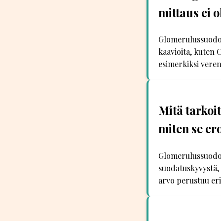
mittaus ei 
Glomerulussuodosn
kaavioita, kuten 
esimerkiksi veren
Mitä tarkoi
miten se er
Glomerulussuodos
suodatuskyvystä, 
arvo perustuu eri