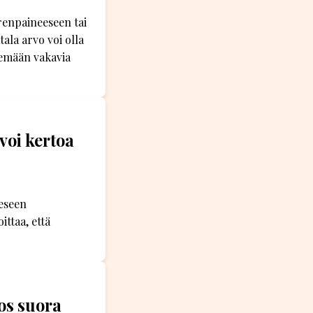
erenpaineeseen tai
ala arvo voi olla
semään vakavia
voi kertoa
eseen
ttaa, että
os suora