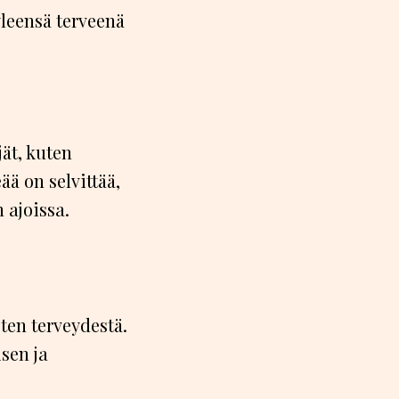
leensä terveenä
ät, kuten
ää on selvittää,
 ajoissa.
en terveydestä.
sen ja