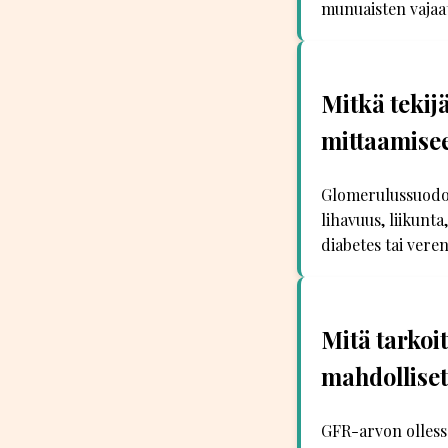
munuaisten vajaat
Mitkä tekij
mittaamise
Glomerulussuodosn
lihavuus, liikunt
diabetes tai vere
Mitä tarkoi
mahdollise
GFR-arvon ollessa