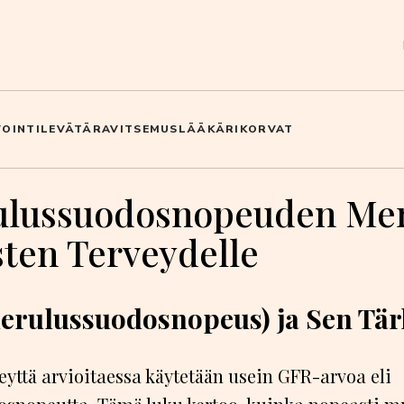
OINTI
LEVÄTÄ
RAVITSEMUS
LÄÄKÄRI
KORVAT
lussuodosnopeuden Mer
ten Terveydelle
erulussuodosnopeus) ja Sen Tär
yttä arvioitaessa käytetään usein GFR-arvoa eli