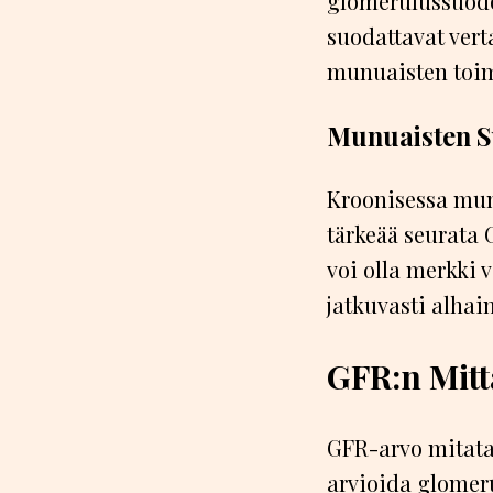
glomerulussuodo
suodattavat verta
munuaisten toi
Munuaisten S
Kroonisessa mun
tärkeää seurata 
voi olla merkki 
jatkuvasti alhai
GFR:n Mitt
GFR-arvo mitata
arvioida glomer