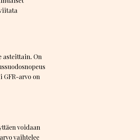
unuaiset
viitata
asteittain. On
ulussuodosnopeus
li GFR-arvo on
yttäen voidaan
rvo vaihtelee