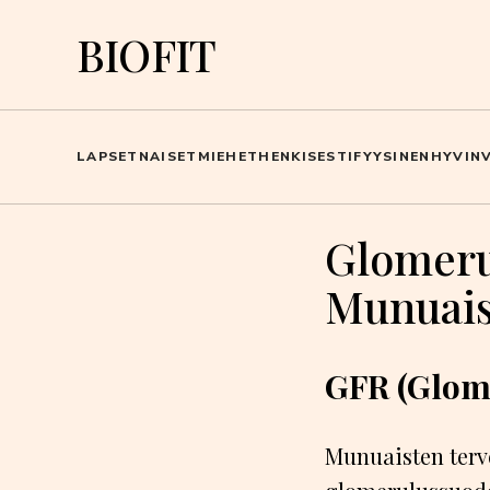
BIOFIT
LAPSET
NAISET
MIEHET
HENKISESTI
FYYSINEN
HYVINV
Glomeru
Munuais
GFR (Glom
Munuaisten terve