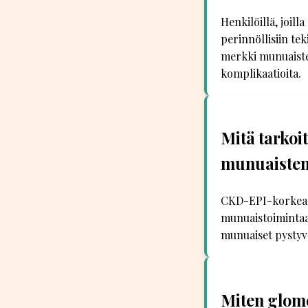
Henkilöillä, joil
perinnöllisiin te
merkki munuaiste
komplikaatioita.
Mitä tarkoi
munuaisten
CKD-EPI-korkea G
munuaistoimintaan
munuaiset pystyv
Miten glome