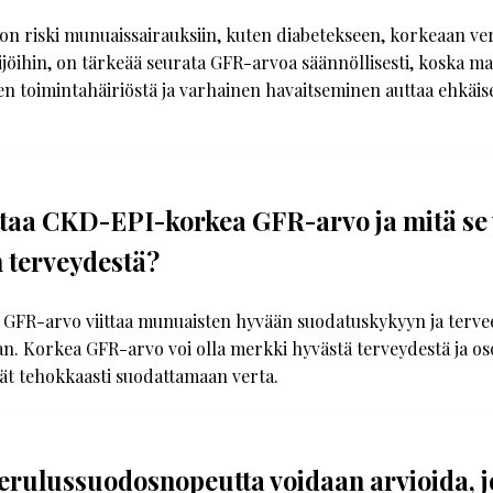
la on riski munuaissairauksiin, kuten diabetekseen, korkeaan v
kijöihin, on tärkeää seurata GFR-arvoa säännöllisesti, koska mat
n toimintahäiriöstä ja varhainen havaitseminen auttaa ehkäi
ttaa CKD-EPI-korkea GFR-arvo ja mitä se 
 terveydestä?
FR-arvo viittaa munuaisten hyvään suodatuskykyyn ja terve
. Korkea GFR-arvo voi olla merkki hyvästä terveydestä ja osoi
ät tehokkaasti suodattamaan verta.
rulussuodosnopeutta voidaan arvioida, j