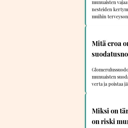
munuaisten vajaa
nesteiden kertym
muihin terveyson
Mitä eroa 
suodatusno
Glomerulussuodos
munuaisten suoda
verta ja poistaa jä
Miksi on tär
on riski mu