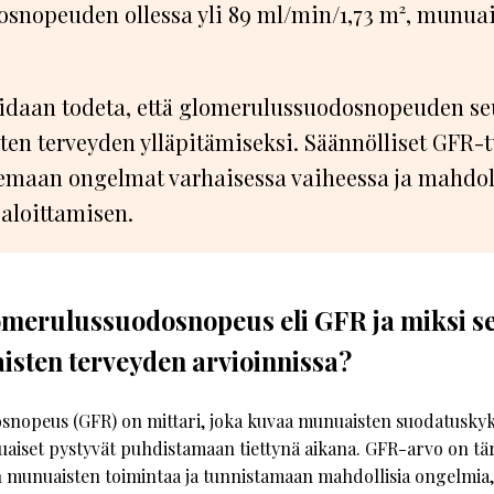
snopeuden ollessa yli 89 ml/min/1,73 m², munuai
idaan todeta, että glomerulussuodosnopeuden s
ten terveyden ylläpitämiseksi. Säännölliset GFR-
semaan ongelmat varhaisessa vaiheessa ja mahdoll
aloittamisen.
merulussuodosnopeus eli GFR ja miksi se
sten terveyden arvioinnissa?
nopeus (GFR) on mittari, joka kuvaa munuaisten suodatuskykyä
aiset pystyvät puhdistamaan tiettynä aikana. GFR-arvo on tär
n munuaisten toimintaa ja tunnistamaan mahdollisia ongelmia