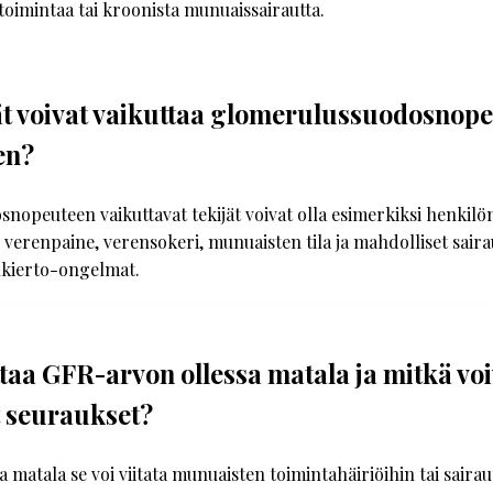
oimintaa tai kroonista munuaissairautta.
ät voivat vaikuttaa glomerulussuodosnop
en?
opeuteen vaikuttavat tekijät voivat olla esimerkiksi henkilön
a, verenpaine, verensokeri, munuaisten tila ja mahdolliset sair
nkierto-ongelmat.
ttaa GFR-arvon ollessa matala ja mitkä voi
t seuraukset?
 matala se voi viitata munuaisten toimintahäiriöihin tai saira