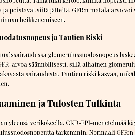
snopeutta. Tämä luku kertoo, kuinka nopeasti m
 ja poistavat siitä jätteitä. GFR:n matala arvo voi 
minnan heikkenemiseen.
uodatusnopeus ja Tautien Riski
uaissairaudessa glomerulussuodosnopeus laskee 
GFR-arvoa säännöllisesti, sillä alhainen glomer
vakavasta sairaudesta. Tautien riski kasvaa, mikä
nen.
aaminen ja Tulosten Tulkinta
an yleensä verikokeella. CKD-EPI-menetelmää kä
ulussuodosnopeutta tarkemmin. Normaali GFR:n a