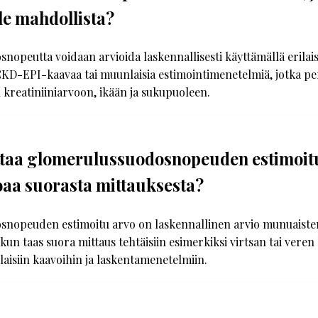
ole mahdollista?
opeutta voidaan arvioida laskennallisesti käyttämällä erilaisi
CKD-EPI-kaavaa tai muunlaisia estimointimenetelmiä, jotka pe
 kreatiniiniarvoon, ikään ja sukupuoleen.
ttaa glomerulussuodosnopeuden estimoitu
oaa suorasta mittauksesta?
nopeuden estimoitu arvo on laskennallinen arvio munuaiste
kun taas suora mittaus tehtäisiin esimerkiksi virtsan tai veren
laisiin kaavoihin ja laskentamenetelmiin.