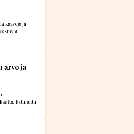
a kaavoja ja
rustuvat
 arvo ja
n
 kautta. Estimoitu