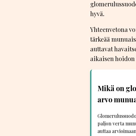
glomerulussuodo
hyvä.
Yhteenvetona vo
tärkeää munuais
auttavat havait
aikaisen hoidon 
Mikä on glo
arvo munuai
Glomerulussuodos
paljon verta munu
auttaa arvioimaa