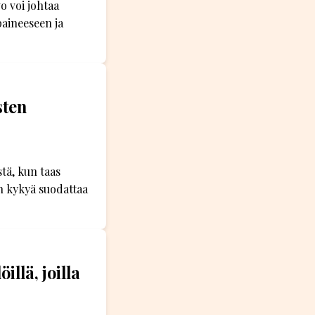
o voi johtaa
aineeseen ja
sten
tä, kun taas
n kykyä suodattaa
llä, joilla