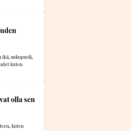
euden
 ikä, sukupuoli,
audet kuten
vat olla sen
uteen, kuten