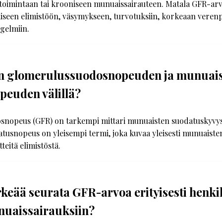
toimintaan tai krooniseen munuaissairauteen. Matala GFR-arv
iseen elimistöön, väsymykseen, turvotuksiin, korkeaan verenp
gelmiin.
on glomerulussuodosnopeuden ja munuai
peuden välillä?
nopeus (GFR) on tarkempi mittari munuaisten suodatuskyvys
tusnopeus on yleisempi termi, joka kuvaa yleisesti munuaiste
tteitä elimistöstä.
keää seurata GFR-arvoa erityisesti henkilöi
nuaissairauksiin?