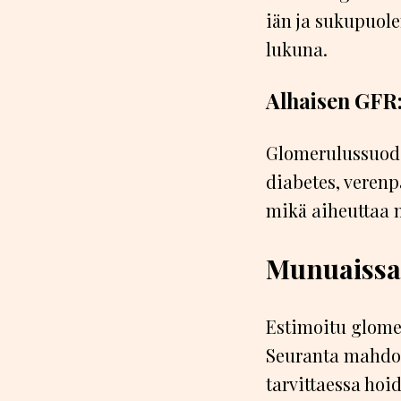
iän ja sukupuole
lukuna.
Alhaisen GFR:
Glomerulussuodo
diabetes, verenpa
mikä aiheuttaa m
Munuaissa
Estimoitu glome
Seuranta mahdol
tarvittaessa hoi