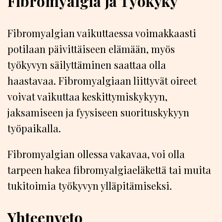
Fibromyalgia ja Työkyky
Fibromyalgian vaikuttaessa voimakkaasti
potilaan päivittäiseen elämään, myös
työkyvyn säilyttäminen saattaa olla
haastavaa. Fibromyalgiaan liittyvät oireet
voivat vaikuttaa keskittymiskykyyn,
jaksamiseen ja fyysiseen suorituskykyyn
työpaikalla.
Fibromyalgian ollessa vakavaa, voi olla
tarpeen hakea fibromyalgiaeläkettä tai muita
tukitoimia työkyvyn ylläpitämiseksi.
Yhteenveto