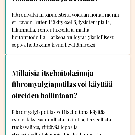
Fibromyalgian kipupisteitä voidaan hoitaa monin
eri tavoin, kuten lääkityksellä, fysioterapialla,
liikunnalla, rentoutuksella ja muilla
hoitomuodoilla. Tärkeää on löytää yksilöllisesti
sopiva hoitokeino kivun lievittämiseksi.
Millaisia itsehoitokeinoja
fibromyalgiapotilas voi käyttää
oireiden hallintaan?
Fibromyalgiapotilas voi itsehoitona käyttää
esimerkiksi säännöllistä liikuntaa, terveellistä
ruokavaliota, riittävää lepoa ja
stressinhallintakeinoja. Lisäksi lämpö- ja