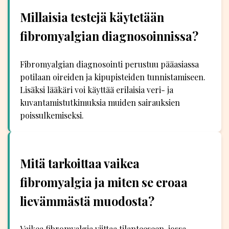
Millaisia testejä käytetään
fibromyalgian diagnosoinnissa?
Fibromyalgian diagnosointi perustuu pääasiassa
potilaan oireiden ja kipupisteiden tunnistamiseen.
Lisäksi lääkäri voi käyttää erilaisia veri- ja
kuvantamistutkimuksia muiden sairauksien
poissulkemiseksi.
Mitä tarkoittaa vaikea
fibromyalgia ja miten se eroaa
lievämmästä muodosta?
Vaikea fibromyalgia viittaa tilanteeseen, jossa