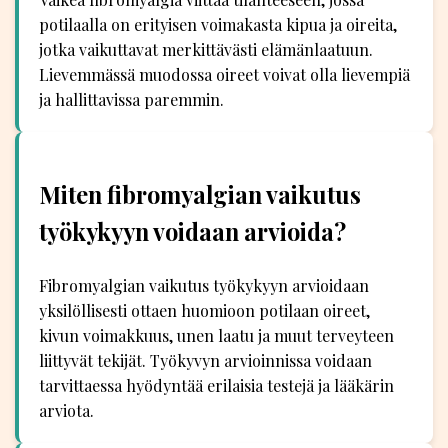
potilaalla on erityisen voimakasta kipua ja oireita,
jotka vaikuttavat merkittävästi elämänlaatuun.
Lievemmässä muodossa oireet voivat olla lievempiä
ja hallittavissa paremmin.
Miten fibromyalgian vaikutus
työkykyyn voidaan arvioida?
Fibromyalgian vaikutus työkykyyn arvioidaan
yksilöllisesti ottaen huomioon potilaan oireet,
kivun voimakkuus, unen laatu ja muut terveyteen
liittyvät tekijät. Työkyvyn arvioinnissa voidaan
tarvittaessa hyödyntää erilaisia testejä ja lääkärin
arviota.