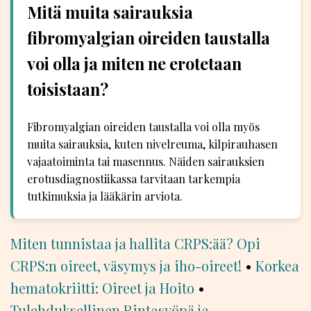
Mitä muita sairauksia
fibromyalgian oireiden taustalla
voi olla ja miten ne erotetaan
toisistaan?
Fibromyalgian oireiden taustalla voi olla myös
muita sairauksia, kuten nivelreuma, kilpirauhasen
vajaatoiminta tai masennus. Näiden sairauksien
erotusdiagnostiikassa tarvitaan tarkempia
tutkimuksia ja lääkärin arviota.
Miten tunnistaa ja hallita CRPS:ää? Opi
CRPS:n oireet, väsymys ja iho-oireet!
•
Korkea
hematokriitti: Oireet ja Hoito
•
Tulehduksellinen Rintasyöpä ja