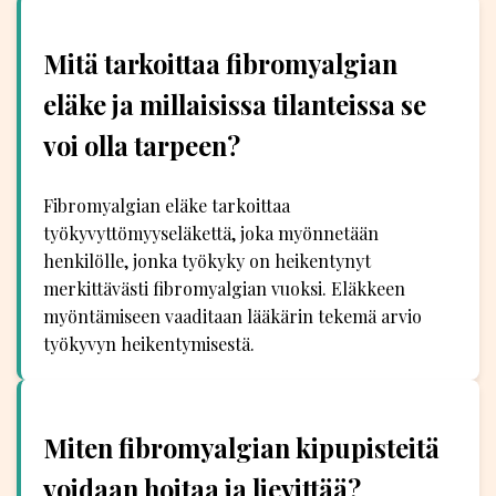
Mitä tarkoittaa fibromyalgian
eläke ja millaisissa tilanteissa se
voi olla tarpeen?
Fibromyalgian eläke tarkoittaa
työkyvyttömyyseläkettä, joka myönnetään
henkilölle, jonka työkyky on heikentynyt
merkittävästi fibromyalgian vuoksi. Eläkkeen
myöntämiseen vaaditaan lääkärin tekemä arvio
työkyvyn heikentymisestä.
Miten fibromyalgian kipupisteitä
voidaan hoitaa ja lievittää?