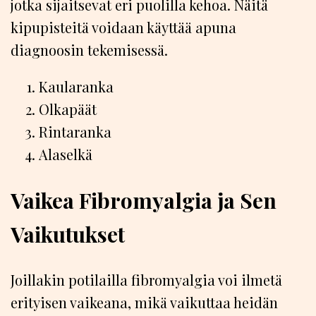
jotka sijaitsevat eri puolilla kehoa. Näitä
kipupisteitä voidaan käyttää apuna
diagnoosin tekemisessä.
Kaularanka
Olkapäät
Rintaranka
Alaselkä
Vaikea Fibromyalgia ja Sen
Vaikutukset
Joillakin potilailla fibromyalgia voi ilmetä
erityisen vaikeana, mikä vaikuttaa heidän