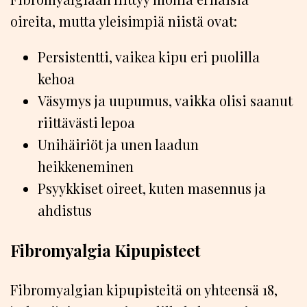
oireita, mutta yleisimpiä niistä ovat:
Persistentti, vaikea kipu eri puolilla
kehoa
Väsymys ja uupumus, vaikka olisi saanut
riittävästi lepoa
Unihäiriöt ja unen laadun
heikkeneminen
Psyykkiset oireet, kuten masennus ja
ahdistus
Fibromyalgia Kipupisteet
Fibromyalgian kipupisteitä on yhteensä 18,