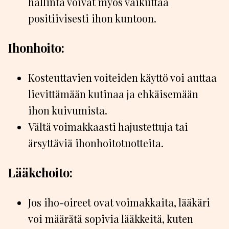
hallinta voivat myös vaikuttaa
positiivisesti ihon kuntoon.
Ihonhoito:
Kosteuttavien voiteiden käyttö voi auttaa
lievittämään kutinaa ja ehkäisemään
ihon kuivumista.
Vältä voimakkaasti hajustettuja tai
ärsyttäviä ihonhoitotuotteita.
Lääkehoito:
Jos iho-oireet ovat voimakkaita, lääkäri
voi määrätä sopivia lääkkeitä, kuten