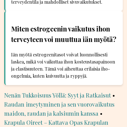
terveydentila ja mahdolliset sivuvaikutukset.
Miten estrogeenin vaikutus ihon
terveyteen voi muuttua iän myötä?
Iän myötä estrogeenitasot voivat luonnollisesti
laskea, mikä voi vaikuttaa ihon kosteustasapainoon
ja elastisuuteen. Tämä voi aiheuttaa erilaisia iho-
ongelmia, kuten kuivuutta ja ryppyjä.
Nenän Tukkoisuus Yöllä: Syyt ja Ratkaisut
•
Raudan imeytyminen ja sen vuorovaikutus
maidon, raudan ja kalsiumin kanssa
•
Krapula Oireet – Kattava Opas Krapulan