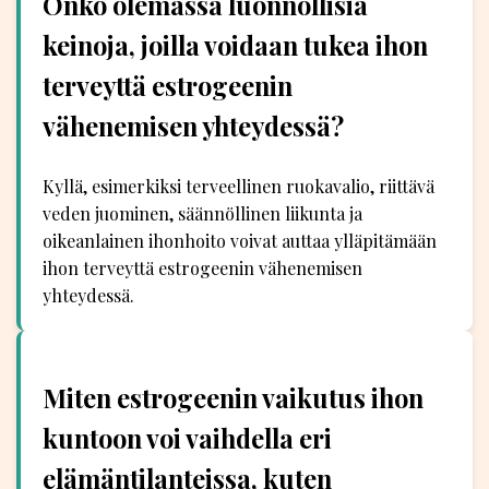
Onko olemassa luonnollisia
keinoja, joilla voidaan tukea ihon
terveyttä estrogeenin
vähenemisen yhteydessä?
Kyllä, esimerkiksi terveellinen ruokavalio, riittävä
veden juominen, säännöllinen liikunta ja
oikeanlainen ihonhoito voivat auttaa ylläpitämään
ihon terveyttä estrogeenin vähenemisen
yhteydessä.
Miten estrogeenin vaikutus ihon
kuntoon voi vaihdella eri
elämäntilanteissa, kuten