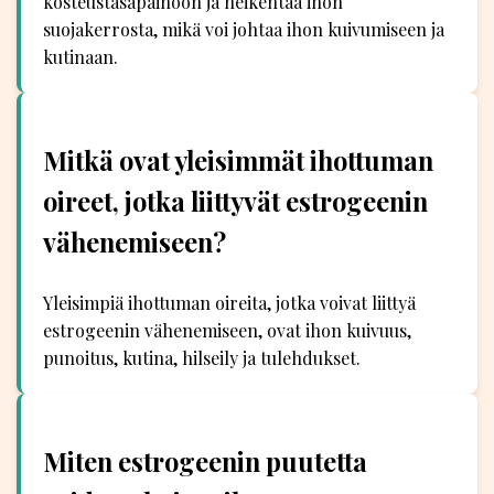
kosteustasapainoon ja heikentää ihon
suojakerrosta, mikä voi johtaa ihon kuivumiseen ja
kutinaan.
Mitkä ovat yleisimmät ihottuman
oireet, jotka liittyvät estrogeenin
vähenemiseen?
Yleisimpiä ihottuman oireita, jotka voivat liittyä
estrogeenin vähenemiseen, ovat ihon kuivuus,
punoitus, kutina, hilseily ja tulehdukset.
Miten estrogeenin puutetta