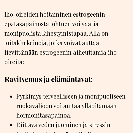
Iho-oireiden hoitaminen estrogeenin
epätasapainosta johtuen voi vaatia
monipuolista lähestymistapaa. Alla on
joitakin keinoja, jotka voivat auttaa
lievittämään estrogeenin aiheuttamia iho-
oireita:
Ravitsemus ja elämäntavat:
Pyrkimys terveelliseen ja monipuoliseen
ruokavalioon voi auttaa ylläpitämään
hormonitasapainoa.
Riittävä veden juominen ja stressin