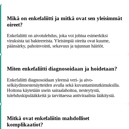
Mikä on enkefaliitti ja mitkä ovat sen yleisimmät
oireet?
Enkefaliitti on aivotulehdus, joka voi johtua esimerkiksi
viruksista tai bakteereista. Yleisimpiä oireita ovat kuume,
päänsärky, pahoinvointi, sekavuus ja tajunnan häiriöt.
Miten enkefaliitti diagnosoidaan ja hoidetaan?
Enkefaliitti diagnosoidaan yleensä veri- ja aivo-
selkäydinnestenäytteiden avulla sekä kuvantamistutkimuksilla.
Hoitona käytetään usein sairaalahoitoa, nesteytystä,
tulehduskipulääkkeitä ja tarvittaessa antiviraalista lääkitystä.
Mitkä ovat enkefaliitin mahdolliset
komplikaatiot?