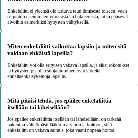
Enkefaliitti ei yleensä ole tarttuva tauti ihmisestä toiseen, vaan
se johtuu useimmiten viruksista tai bakteereista, jotka pääsevät
aivoihin esimerkiksi hyttysten välityksellä.
Miten enkefaliitti vaikuttaa lapsiin ja miten sitä
voidaan ehkäistä lapsilla?
Enkefaliitti voi olla erityisen vakava lapsilla, ja siksi rokotukset
ja hyttysten pistoilta suojautuminen ovat tärkeitä
ennaltaehkäisykeinoja lapsille.
Mitä pitäisi tehdä, jos epäilee enkefaliittia
itsellään tai läheisellään?
Jos epäilee enkefaliittia itsellään tai läheisellään, on tärkeää
hakeutua välittömästi lääkärin arvioon ja hoitoon, sillä
enkefaliitti on vakava sairaus, joka vaatii nopeaa hoitoa.