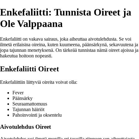
Enkefaliitti: Tunnista Oireet ja
Ole Valppaana
Enkefaliitti on vakava sairaus, joka aiheuttaa aivotulehdusta. Se voi
ilmetä erilaisina oireina, kuten kuumeena, päänsärkynä, sekavuutena ja
jopa tajunnan menetyksenä. On tärkeää tunnistaa nämä oireet ajoissa ja
hakeutua hoitoon nopeasti.
Enkefaliitti Oireet
Enkefaliittiin liittyviä oireita voivat olla:
Fever
Päänsärky
Seuraamattomuus
Tajunnan häiriöt
Pahoinvointi ja oksentelu
Aivotulehdus Oireet
Aivotulehdus voi ilmetä monilla eri tavoilla riippuen sen aiheuttajasta.