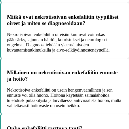
Mitkä ovat nekrotisoivan enkefaliitin tyypilliset
oireet ja miten se diagnosoidaan?
Nekrotisoivan enkefaliitin oireisiin kuuluvat voimakas
päänsärky, tajunnan häiriöt, kouristukset ja neurologiset
ongelmat. Diagnoosi tehdään yleensä aivojen
kuvantamistutkimuksilla ja aivo-selkäydinnestenäytteillä.
Millainen on nekrotisoivan enkefaliitin ennuste
ja hoito?
Nekrotisoiva enkefaliitti on usein hengenvaarallinen ja sen
ennuste voi olla huono. Hoitona käytetään sairaalahoitoa,
tulehduskipulääkitystä ja tarvittaessa antiviraalista hoitoa, mutta
valitettavasti hoitovaste on usein heikko.
Onko enkefaliitti tarttuva tauti?