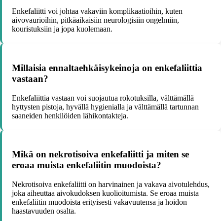
Enkefaliitti voi johtaa vakaviin komplikaatioihin, kuten
aivovaurioihin, pitkäaikaisiin neurologisiin ongelmiin,
kouristuksiin ja jopa kuolemaan.
Millaisia ennaltaehkäisykeinoja on enkefaliittia
vastaan?
Enkefaliittia vastaan voi suojautua rokotuksilla, välttämällä
hyttysten pistoja, hyvällä hygienialla ja välttämällä tartunnan
saaneiden henkilöiden lähikontakteja.
Mikä on nekrotisoiva enkefaliitti ja miten se
eroaa muista enkefaliitin muodoista?
Nekrotisoiva enkefaliitti on harvinainen ja vakava aivotulehdus,
joka aiheuttaa aivokudoksen kuolioitumista. Se eroaa muista
enkefaliitin muodoista erityisesti vakavuutensa ja hoidon
haastavuuden osalta.