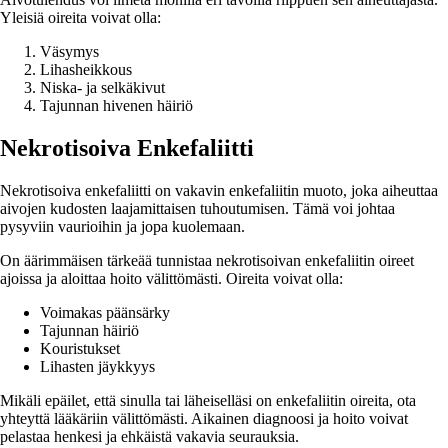
Yleisiä oireita voivat olla:
Väsymys
Lihasheikkous
Niska- ja selkäkivut
Tajunnan hivenen häiriö
Nekrotisoiva Enkefaliitti
Nekrotisoiva enkefaliitti on vakavin enkefaliitin muoto, joka aiheuttaa
aivojen kudosten laajamittaisen tuhoutumisen. Tämä voi johtaa
pysyviin vaurioihin ja jopa kuolemaan.
On äärimmäisen tärkeää tunnistaa nekrotisoivan enkefaliitin oireet
ajoissa ja aloittaa hoito välittömästi. Oireita voivat olla:
Voimakas päänsärky
Tajunnan häiriö
Kouristukset
Lihasten jäykkyys
Mikäli epäilet, että sinulla tai läheiselläsi on enkefaliitin oireita, ota
yhteyttä lääkäriin välittömästi. Aikainen diagnoosi ja hoito voivat
pelastaa henkesi ja ehkäistä vakavia seurauksia.