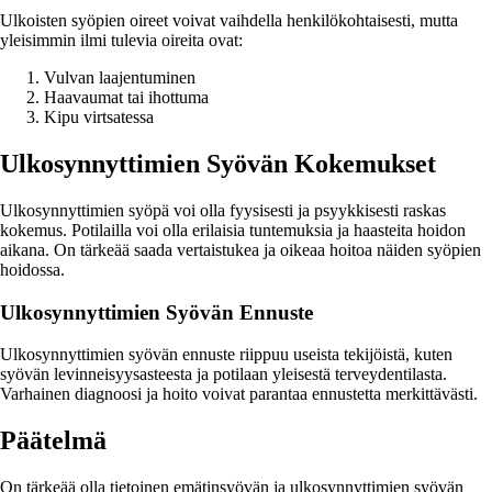
Ulkoisten syöpien oireet voivat vaihdella henkilökohtaisesti, mutta
yleisimmin ilmi tulevia oireita ovat:
Vulvan laajentuminen
Haavaumat tai ihottuma
Kipu virtsatessa
Ulkosynnyttimien Syövän Kokemukset
Ulkosynnyttimien syöpä voi olla fyysisesti ja psyykkisesti raskas
kokemus. Potilailla voi olla erilaisia tuntemuksia ja haasteita hoidon
aikana. On tärkeää saada vertaistukea ja oikeaa hoitoa näiden syöpien
hoidossa.
Ulkosynnyttimien Syövän Ennuste
Ulkosynnyttimien syövän ennuste riippuu useista tekijöistä, kuten
syövän levinneisyysasteesta ja potilaan yleisestä terveydentilasta.
Varhainen diagnoosi ja hoito voivat parantaa ennustetta merkittävästi.
Päätelmä
On tärkeää olla tietoinen emätinsyövän ja ulkosynnyttimien syövän