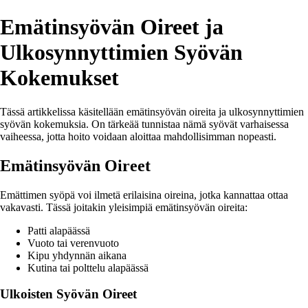
Emätinsyövän Oireet ja
Ulkosynnyttimien Syövän
Kokemukset
Tässä artikkelissa käsitellään emätinsyövän oireita ja ulkosynnyttimien
syövän kokemuksia. On tärkeää tunnistaa nämä syövät varhaisessa
vaiheessa, jotta hoito voidaan aloittaa mahdollisimman nopeasti.
Emätinsyövän Oireet
Emättimen syöpä voi ilmetä erilaisina oireina, jotka kannattaa ottaa
vakavasti. Tässä joitakin yleisimpiä emätinsyövän oireita:
Patti alapäässä
Vuoto tai verenvuoto
Kipu yhdynnän aikana
Kutina tai polttelu alapäässä
Ulkoisten Syövän Oireet