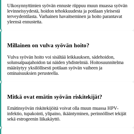
Ulkosynnyttimien syövän ennuste riippuu muun muassa syövän
levinneisyydestä, hoidon tehokkuudesta ja potilaan yleisestä
terveydentilasta. Varhainen havaitseminen ja hoito parantavat
yleensä ennustetta.
Millainen on vulva syövän hoito?
Vulva syövän hoito voi sisältää leikkauksen, sädehoidon,
solunsalpaajahoidon tai näiden yhdistelmiä. Hoitosuunnitelma
määräytyy yksilöllisesti potilaan syövän vaiheen ja
ominaisuuksien perusteella.
Mitkä ovat emätin syövän riskitekijät?
Emätinsyövän riskitekijöitä voivat olla muun muassa HPV-
infektio, tupakointi, ylipaino, ikääntyminen, perinnölliset tekijät
sekä estrogeenin liikakäyttö.