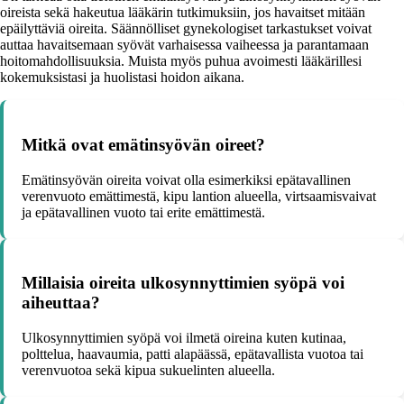
oireista sekä hakeutua lääkärin tutkimuksiin, jos havaitset mitään
epäilyttäviä oireita. Säännölliset gynekologiset tarkastukset voivat
auttaa havaitsemaan syövät varhaisessa vaiheessa ja parantamaan
hoitomahdollisuuksia. Muista myös puhua avoimesti lääkärillesi
kokemuksistasi ja huolistasi hoidon aikana.
Mitkä ovat emätinsyövän oireet?
Emätinsyövän oireita voivat olla esimerkiksi epätavallinen
verenvuoto emättimestä, kipu lantion alueella, virtsaamisvaivat
ja epätavallinen vuoto tai erite emättimestä.
Millaisia oireita ulkosynnyttimien syöpä voi
aiheuttaa?
Ulkosynnyttimien syöpä voi ilmetä oireina kuten kutinaa,
polttelua, haavaumia, patti alapäässä, epätavallista vuotoa tai
verenvuotoa sekä kipua sukuelinten alueella.