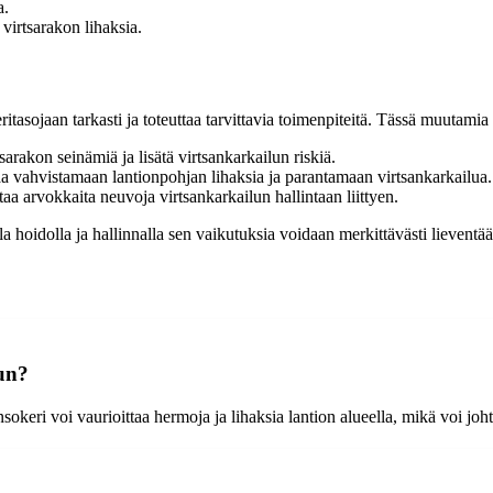
a.
virtsarakon lihaksia.
itasojaan tarkasti ja toteuttaa tarvittavia toimenpiteitä. Tässä muutamia
arakon seinämiä ja lisätä virtsankarkailun riskiä.
taa vahvistamaan lantionpohjan lihaksia ja parantamaan virtsankarkailua.
ntaa arvokkaita neuvoja virtsankarkailun hallintaan liittyen.
 hoidolla ja hallinnalla sen vaikutuksia voidaan merkittävästi lieventää
uun?
okeri voi vaurioittaa hermoja ja lihaksia lantion alueella, mikä voi joh