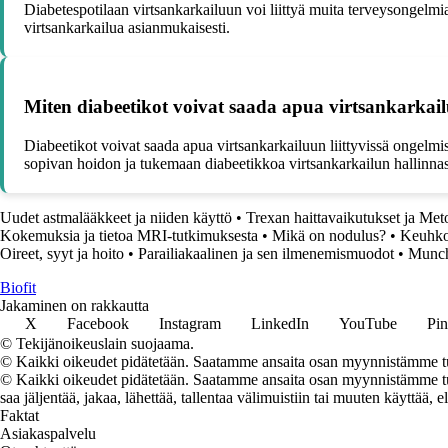
Diabetespotilaan virtsankarkailuun voi liittyä muita terveysongelmia
virtsankarkailua asianmukaisesti.
Miten diabeetikot voivat saada apua virtsankarkailu
Diabeetikot voivat saada apua virtsankarkailuun liittyvissä ongelmi
sopivan hoidon ja tukemaan diabeetikkoa virtsankarkailun hallinnas
Uudet astmalääkkeet ja niiden käyttö
•
Trexan haittavaikutukset ja Me
Kokemuksia ja tietoa MRI-tutkimuksesta
•
Mikä on nodulus?
•
Keuhkov
Oireet, syyt ja hoito
•
Parailiakaalinen ja sen ilmenemismuodot
•
Munch
Biofit
Jakaminen on rakkautta
X
Facebook
Instagram
LinkedIn
YouTube
Pin
© Tekijänoikeuslain suojaama.
© Kaikki oikeudet pidätetään. Saatamme ansaita osan myynnistämme tuo
© Kaikki oikeudet pidätetään. Saatamme ansaita osan myynnistämme tuot
saa jäljentää, jakaa, lähettää, tallentaa välimuistiin tai muuten käyttää, e
Faktat
Asiakaspalvelu