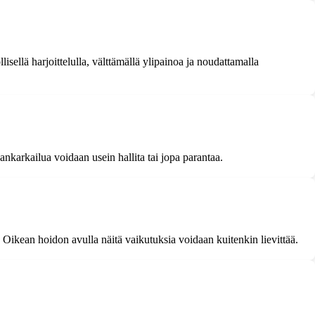
sellä harjoittelulla, välttämällä ylipainoa ja noudattamalla
sankarkailua voidaan usein hallita tai jopa parantaa.
ä. Oikean hoidon avulla näitä vaikutuksia voidaan kuitenkin lievittää.