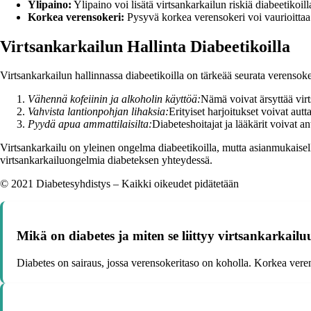
Ylipaino:
Ylipaino voi lisätä virtsankarkailun riskiä diabeetikoill
Korkea verensokeri:
Pysyvä korkea verensokeri voi vaurioittaa 
Virtsankarkailun Hallinta Diabeetikoilla
Virtsankarkailun hallinnassa diabeetikoilla on tärkeää seurata verensoker
Vähennä kofeiinin ja alkoholin käyttöä:
Nämä voivat ärsyttää virts
Vahvista lantionpohjan lihaksia:
Erityiset harjoitukset voivat aut
Pyydä apua ammattilaisilta:
Diabeteshoitajat ja lääkärit voivat a
Virtsankarkailu on yleinen ongelma diabeetikoilla, mutta asianmukaisella
virtsankarkailuongelmia diabeteksen yhteydessä.
© 2021 Diabetesyhdistys – Kaikki oikeudet pidätetään
Mikä on diabetes ja miten se liittyy virtsankarkail
Diabetes on sairaus, jossa verensokeritaso on koholla. Korkea verens