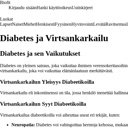
Biofit
Kirjaudu sisään
Hanki käyttöoikeus
Uutiskirjeet
Luokat
Lapset
Naiset
Miehet
Henkisesti
Fyysinen
Hyvinvointi
Levätä
Ravitsemus
Diabetes ja Virtsankarkailu
Diabetes ja sen Vaikutukset
Diabetes on yleinen sairaus, joka vaikuttaa ihmisen verensokeritasoih
virtsankarkailu, joka voi vaikuttaa elämänlaatuun merkittävästi.
Virtsankarkailun Yleisyys Diabeetikoilla
Virtsankarkailu eli inkontinenssi on tila, jossa henkilö menettää hallinn
Virtsankarkailun Syyt Diabeetikoilla
Virtsankarkailua diabeetikoilla voi aiheuttaa useat eri tekijät, kuten:
Neuropatia:
Diabetes voi vahingoittaa hermoja kehossa, mukaan 