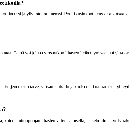
etikoilla?
nkontinenssi ja ylivuotokontinenssi. Ponnistusinkontinenssissa virtsaa 
imintaa. Tämä voi johtaa virtsarakon lihasten heikentymiseen tai ylivuoto
akon tyhjenemisen tarve, virtsan karkailu yskimisen tai nauramisen yhteyd
la?
lä, kuten lantionpohjan lihasten vahvistamisella, lääkehoidolla, virtsarak