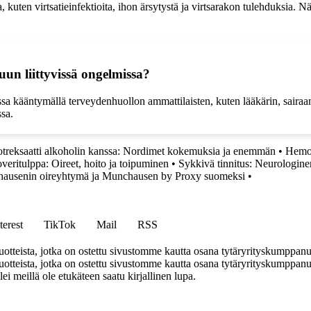
, kuten virtsatieinfektioita, ihon ärsytystä ja virtsarakon tulehduksia.
un liittyvissä ongelmissa?
ssa kääntymällä terveydenhuollon ammattilaisten, kuten lääkärin, sairaa
sa.
totreksaatti alkoholin kanssa: Nordimet kokemuksia ja enemmän
•
Hemos
eritulppa: Oireet, hoito ja toipuminen
•
Sykkivä tinnitus: Neurologine
ausenin oireyhtymä ja Munchausen by Proxy suomeksi
•
terest
TikTok
Mail
RSS
tteista, jotka on ostettu sivustomme kautta osana tytäryrityskumppan
teista, jotka on ostettu sivustomme kautta osana tytäryrityskumppanuu
llei meillä ole etukäteen saatu kirjallinen lupa.