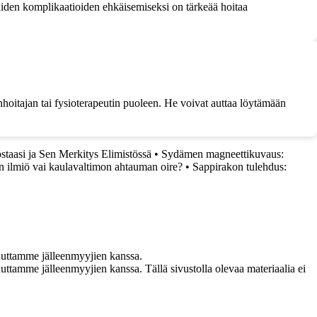
 Näiden komplikaatioiden ehkäisemiseksi on tärkeää hoitaa
nhoitajan tai fysioterapeutin puoleen. He voivat auttaa löytämään
taasi ja Sen Merkitys Elimistössä
•
Sydämen magneettikuvaus:
n ilmiö vai kaulavaltimon ahtauman oire?
•
Sappirakon tulehdus:
uuttamme jälleenmyyjien kanssa.
ttamme jälleenmyyjien kanssa. Tällä sivustolla olevaa materiaalia ei