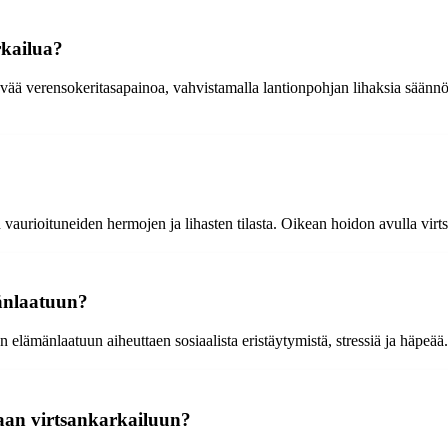
rkailua?
vää verensokeritasapainoa, vahvistamalla lantionpohjan lihaksia säännölli
en vaurioituneiden hermojen ja lihasten tilasta. Oikean hoidon avulla virt
mänlaatuun?
n elämänlaatuun aiheuttaen sosiaalista eristäytymistä, stressiä ja häpeä
laan virtsankarkailuun?