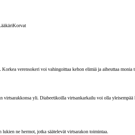
Lääkäri
Korvat
in. Korkea verensokeri voi vahingoittaa kehon elimiä ja aiheuttaa moni
an virtsarakkonsa yli. Diabeetikoilla virtsankarkailu voi olla yleisempää 
lukien ne hermot, jotka säätelevät virtsarakon toimintaa.