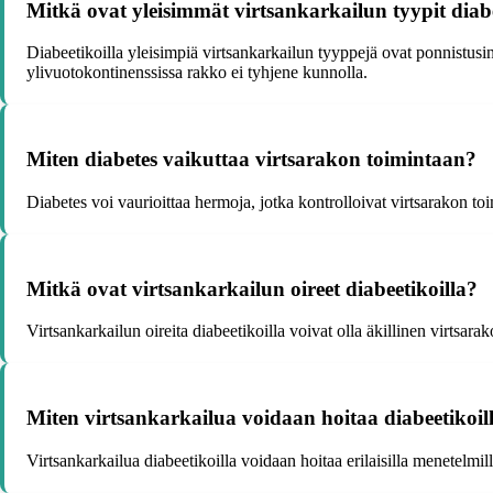
Mitkä ovat yleisimmät virtsankarkailun tyypit diabe
Diabeetikoilla yleisimpiä virtsankarkailun tyyppejä ovat ponnistusi
ylivuotokontinenssissa rakko ei tyhjene kunnolla.
Miten diabetes vaikuttaa virtsarakon toimintaan?
Diabetes voi vaurioittaa hermoja, jotka kontrolloivat virtsarakon to
Mitkä ovat virtsankarkailun oireet diabeetikoilla?
Virtsankarkailun oireita diabeetikoilla voivat olla äkillinen virtsar
Miten virtsankarkailua voidaan hoitaa diabeetikoil
Virtsankarkailua diabeetikoilla voidaan hoitaa erilaisilla menetelmil