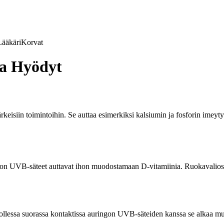
Lääkäri
Korvat
ja Hyödyt
tärkeisiin toimintoihin. Se auttaa esimerkiksi kalsiumin ja fosforin imey
gon UVB-säteet auttavat ihon muodostamaan D-vitamiinia. Ruokavaliost
n ollessa suorassa kontaktissa auringon UVB-säteiden kanssa se alkaa 