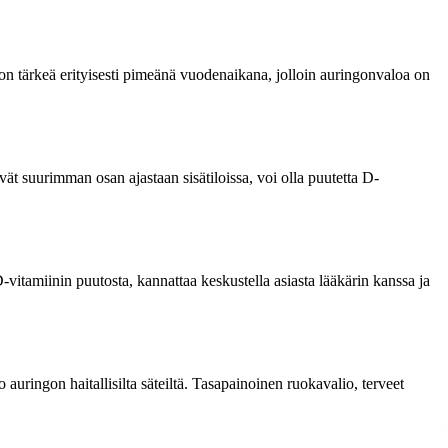
 on tärkeä erityisesti pimeänä vuodenaikana, jolloin auringonvaloa on
tävät suurimman osan ajastaan sisätiloissa, voi olla puutetta D-
vitamiinin puutosta, kannattaa keskustella asiasta lääkärin kanssa ja
o auringon haitallisilta säteiltä. Tasapainoinen ruokavalio, terveet