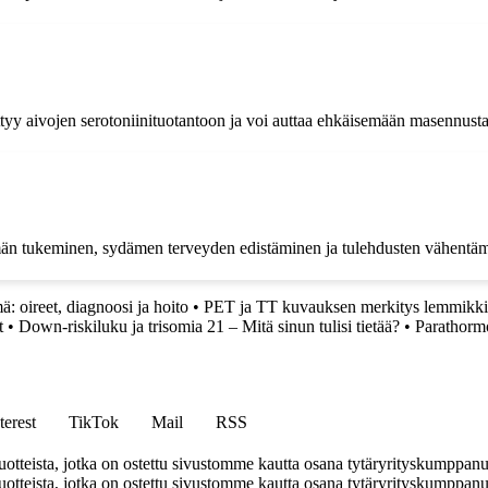
liittyy aivojen serotoniinituotantoon ja voi auttaa ehkäisemään masennusta
lmän tukeminen, sydämen terveyden edistäminen ja tulehdusten vähentä
: oireet, diagnoosi ja hoito
•
PET ja TT kuvauksen merkitys lemmikki
t
•
Down-riskiluku ja trisomia 21 – Mitä sinun tulisi tietää?
•
Parathorm
terest
TikTok
Mail
RSS
tteista, jotka on ostettu sivustomme kautta osana tytäryrityskumppan
teista, jotka on ostettu sivustomme kautta osana tytäryrityskumppanuu