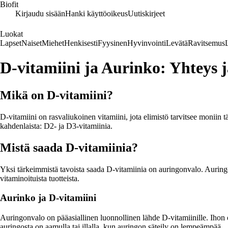
Biofit
Kirjaudu sisään
Hanki käyttöoikeus
Uutiskirjeet
Luokat
Lapset
Naiset
Miehet
Henkisesti
Fyysinen
Hyvinvointi
Levätä
Ravitsemus
D-vitamiini ja Aurinko: Yhteys 
Mikä on D-vitamiini?
D-vitamiini on rasvaliukoinen vitamiini, jota elimistö tarvitsee moniin 
kahdenlaista: D2- ja D3-vitamiinia.
Mistä saada D-vitamiinia?
Yksi tärkeimmistä tavoista saada D-vitamiinia on auringonvalo. Aurin
vitaminoituista tuotteista.
Aurinko ja D-vitamiini
Auringonvalo on pääasiallinen luonnollinen lähde D-vitamiinille. Iho
auringosta on aamulla tai illalla, kun auringon säteily on lempeämpää.