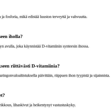
a fosforia, mikä edistää luuston terveyttä ja vahvuutta.
een iholla?
 avulla, joka käynnistää D-vitamiinin synteesin ihossa.
seen riittävästi D-vitamiinia?
ngonvaloaltistuksella päivittäin, riippuen ihon tyypistä ja sijainnista.
et?
ikkous, lihaskivut ja heikentynyt vastustuskyky.