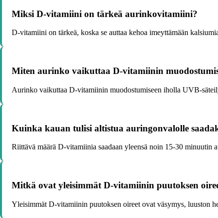
Miksi D-vitamiini on tärkeä aurinkovitamiini?
D-vitamiini on tärkeä, koska se auttaa kehoa imeyttämään kalsiumia j
Miten aurinko vaikuttaa D-vitamiinin muodostumis
Aurinko vaikuttaa D-vitamiinin muodostumiseen iholla UVB-säteilyn
Kuinka kauan tulisi altistua auringonvalolle saadak
Riittävä määrä D-vitamiinia saadaan yleensä noin 15-30 minuutin auri
Mitkä ovat yleisimmät D-vitamiinin puutoksen oire
Yleisimmät D-vitamiinin puutoksen oireet ovat väsymys, luuston he