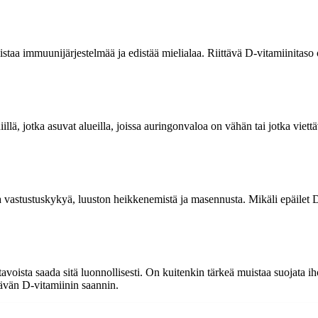
istaa immuunijärjestelmää ja edistää mielialaa. Riittävä D-vitamiinitaso
niillä, jotka asuvat alueilla, joissa auringonvaloa on vähän tai jotka viet
a vastustuskykyä, luuston heikkenemistä ja masennusta. Mikäli epäilet D-
tavoista saada sitä luonnollisesti. On kuitenkin tärkeä muistaa suojata ih
tävän D-vitamiinin saannin.