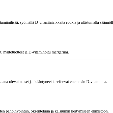
amiinilisää, syömällä D-vitamiinirikkaita ruokia ja altistumalla säännöll
, maitotuotteet ja D-vitaminoitu margariini.
skaana olevat naiset ja ikääntyneet tarvitsevat enemmän D-vitamiinia.
kuten pahoinvointiin, oksenteluun ja kalsiumin kertymiseen elimistöön.