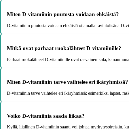
Miten D-vitamiinin puutosta voidaan ehkäistä?
D-vitamiinin puutosta voidaan ehkäistä ottamalla ravintolisänä D-vit
Mitkä ovat parhaat ruokalähteet D-vitamiinille?
Parhaat ruokalähteet D-vitamiinille ovat rasvainen kala, kananmunat
Miten D-vitamiinin tarve vaihtelee eri ikäryhmissä?
D-vitamiinin tarve vaihtelee eri ikäryhmissä; esimerkiksi lapset, ra
Voiko D-vitamiinia saada liikaa?
Kyllä, liiallinen D-vitamiinin saanti voi johtaa myrkytysoireisiin, 