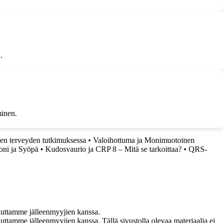
.
minen.
en terveyden tutkimuksessa
•
Valoihottuma ja Monimuotoinen
oni ja Syöpä
•
Kudosvaurio ja CRP 8 – Mitä se tarkoittaa?
•
QRS-
uuttamme jälleenmyyjien kanssa.
ttamme jälleenmyyjien kanssa. Tällä sivustolla olevaa materiaalia ei