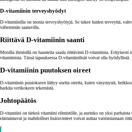
D-vitamiinin terveyshyödyt
D-vitamiinilla on monia terveyshyötyjä. Se tukee luiden terveyttä, vahv
vähemmän saatavilla.
Riittävä D-vitamiinin saanti
Monilla ihmisillä on haasteita saada riittävästi D-vitamiinia. Erityisesti 
vitamiinista. Tässä tapauksessa D-vitamiinilisät voivat olla hyödyllisiä.
D-vitamiinin puutoksen oireet
D-vitamiinin puutokseen liittyy useita oireita, kuten väsymystä, heikko
harkita verikokeen tekemistä.
Johtopäätös
D-vitamiini on tärkeä vitamiini elimistölle, ja aurinko on yksi parhaista 
elämäntavat ja mahdolliset lisäravinteet voivat auttaa varmistamaan riit