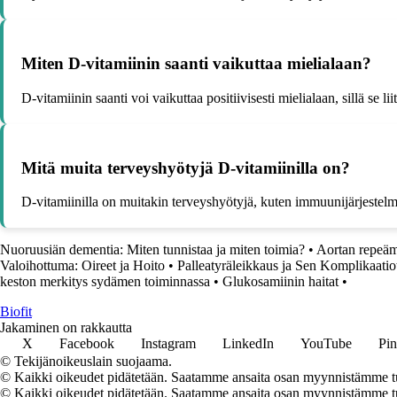
Miten D-vitamiinin saanti vaikuttaa mielialaan?
D-vitamiinin saanti voi vaikuttaa positiivisesti mielialaan, sillä se 
Mitä muita terveyshyötyjä D-vitamiinilla on?
D-vitamiinilla on muitakin terveyshyötyjä, kuten immuunijärjeste
Nuoruusiän dementia: Miten tunnistaa ja miten toimia?
•
Aortan repeämä
Valoihottuma: Oireet ja Hoito
•
Palleatyräleikkaus ja Sen Komplikaatio
keston merkitys sydämen toiminnassa
•
Glukosamiinin haitat
•
Biofit
Jakaminen on rakkautta
X
Facebook
Instagram
LinkedIn
YouTube
Pin
© Tekijänoikeuslain suojaama.
© Kaikki oikeudet pidätetään. Saatamme ansaita osan myynnistämme tuo
© Kaikki oikeudet pidätetään. Saatamme ansaita osan myynnistämme tuot