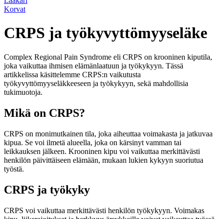
Lääkäri
Korvat
CRPS ja työkyvyttömyyseläke
Complex Regional Pain Syndrome eli CRPS on krooninen kiputila,
joka vaikuttaa ihmisen elämänlaatuun ja työkykyyn. Tässä
artikkelissa käsittelemme CRPS:n vaikutusta
työkyvyttömyyseläkkeeseen ja työkykyyn, sekä mahdollisia
tukimuotoja.
Mikä on CRPS?
CRPS on monimutkainen tila, joka aiheuttaa voimakasta ja jatkuvaa
kipua. Se voi ilmetä alueella, joka on kärsinyt vamman tai
leikkauksen jälkeen. Krooninen kipu voi vaikuttaa merkittävästi
henkilön päivittäiseen elämään, mukaan lukien kykyyn suoriutua
työstä.
CRPS ja työkyky
CRPS voi vaikuttaa merkittävästi henkilön työkykyyn. Voimakas