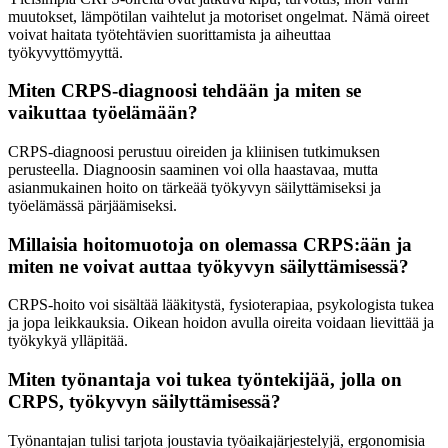
muutokset, lämpötilan vaihtelut ja motoriset ongelmat. Nämä oireet
voivat haitata työtehtävien suorittamista ja aiheuttaa
työkyvyttömyyttä.
Miten CRPS-diagnoosi tehdään ja miten se
vaikuttaa työelämään?
CRPS-diagnoosi perustuu oireiden ja kliinisen tutkimuksen
perusteella. Diagnoosin saaminen voi olla haastavaa, mutta
asianmukainen hoito on tärkeää työkyvyn säilyttämiseksi ja
työelämässä pärjäämiseksi.
Millaisia hoitomuotoja on olemassa CRPS:ään ja
miten ne voivat auttaa työkyvyn säilyttämisessä?
CRPS-hoito voi sisältää lääkitystä, fysioterapiaa, psykologista tukea
ja jopa leikkauksia. Oikean hoidon avulla oireita voidaan lievittää ja
työkykyä ylläpitää.
Miten työnantaja voi tukea työntekijää, jolla on
CRPS, työkyvyn säilyttämisessä?
Työnantajan tulisi tarjota joustavia työaikajärjestelyjä, ergonomisia