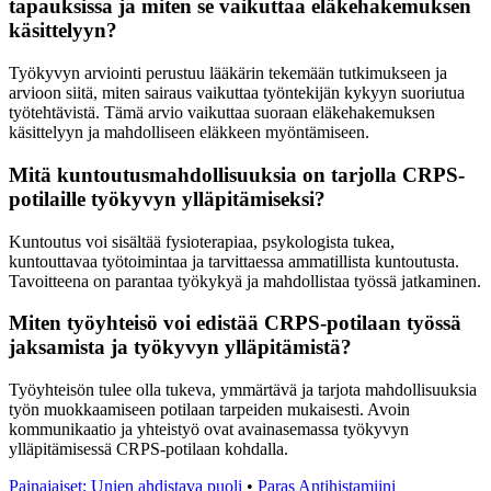
tapauksissa ja miten se vaikuttaa eläkehakemuksen
käsittelyyn?
Työkyvyn arviointi perustuu lääkärin tekemään tutkimukseen ja
arvioon siitä, miten sairaus vaikuttaa työntekijän kykyyn suoriutua
työtehtävistä. Tämä arvio vaikuttaa suoraan eläkehakemuksen
käsittelyyn ja mahdolliseen eläkkeen myöntämiseen.
Mitä kuntoutusmahdollisuuksia on tarjolla CRPS-
potilaille työkyvyn ylläpitämiseksi?
Kuntoutus voi sisältää fysioterapiaa, psykologista tukea,
kuntouttavaa työtoimintaa ja tarvittaessa ammatillista kuntoutusta.
Tavoitteena on parantaa työkykyä ja mahdollistaa työssä jatkaminen.
Miten työyhteisö voi edistää CRPS-potilaan työssä
jaksamista ja työkyvyn ylläpitämistä?
Työyhteisön tulee olla tukeva, ymmärtävä ja tarjota mahdollisuuksia
työn muokkaamiseen potilaan tarpeiden mukaisesti. Avoin
kommunikaatio ja yhteistyö ovat avainasemassa työkyvyn
ylläpitämisessä CRPS-potilaan kohdalla.
Painajaiset: Unien ahdistava puoli
•
Paras Antihistamiini