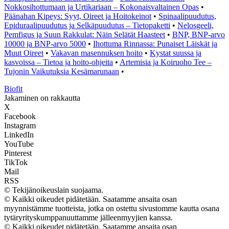
Nokkosihottumaan ja Urtikariaan – Kokonaisvaltainen Opas
•
Päänahan Kipeys: Syyt, Oireet ja Hoitokeinot
•
Spinaalipuudutus,
Epiduraalipuudutus ja Selkäpuudutus – Tietopaketti
•
Nelosgeeli,
Pemfigus ja Suun Rakkulat: Näin Selätät Haasteet
•
BNP, BNP-arvo
10000 ja BNP-arvo 5000
•
Ihottuma Rinnassa: Punaiset Läiskät ja
Muut Oireet
•
Vakavan masennuksen hoito
•
Kystat suussa ja
kasvoissa – Tietoa ja hoito-ohjeita
•
Artemisia ja Koiruoho Tee –
Tujonin Vaikutuksia Kesämarunaan
•
Biofit
Jakaminen on rakkautta
X
Facebook
Instagram
LinkedIn
YouTube
Pinterest
TikTok
Mail
RSS
© Tekijänoikeuslain suojaama.
© Kaikki oikeudet pidätetään. Saatamme ansaita osan
myynnistämme tuotteista, jotka on ostettu sivustomme kautta osana
tytäryrityskumppanuuttamme jälleenmyyjien kanssa.
© Kaikki oikeudet pidätetään. Saatamme ansaita osan