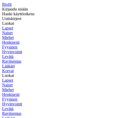
Biofit
Kirjaudu sisään
Hanki käyttöoikeus
Uutiskirjeet
Luokat
Lapset
Naiset
Miehet
Henkisesti
Fyysinen
Hyvinvointi
Levätä
Ravitsemus
Lääkäri
Korvat
Luokat
Lapset
Naiset
Miehet
Henkisesti
Fyysinen
Hyvinvointi
Levätä
Ravitsemus