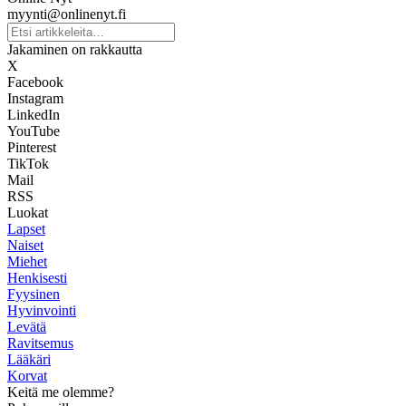
myynti@onlinenyt.fi
Jakaminen on rakkautta
X
Facebook
Instagram
LinkedIn
YouTube
Pinterest
TikTok
Mail
RSS
Luokat
Lapset
Naiset
Miehet
Henkisesti
Fyysinen
Hyvinvointi
Levätä
Ravitsemus
Lääkäri
Korvat
Keitä me olemme?