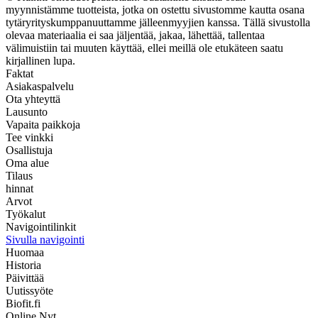
myynnistämme tuotteista, jotka on ostettu sivustomme kautta osana
tytäryrityskumppanuuttamme jälleenmyyjien kanssa. Tällä sivustolla
olevaa materiaalia ei saa jäljentää, jakaa, lähettää, tallentaa
välimuistiin tai muuten käyttää, ellei meillä ole etukäteen saatu
kirjallinen lupa.
Faktat
Asiakaspalvelu
Ota yhteyttä
Lausunto
Vapaita paikkoja
Tee vinkki
Osallistuja
Oma alue
Tilaus
hinnat
Arvot
Työkalut
Navigointilinkit
Sivulla navigointi
Huomaa
Historia
Päivittää
Uutissyöte
Biofit.fi
Online Nyt