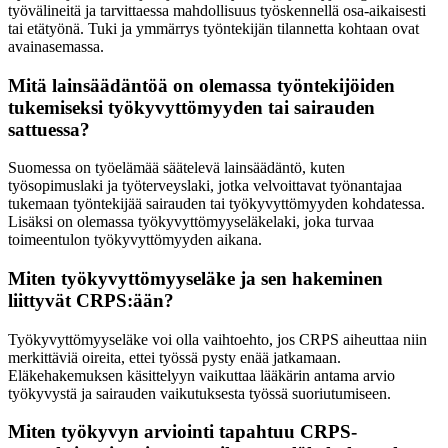
työvälineitä ja tarvittaessa mahdollisuus työskennellä osa-aikaisesti
tai etätyönä. Tuki ja ymmärrys työntekijän tilannetta kohtaan ovat
avainasemassa.
Mitä lainsäädäntöä on olemassa työntekijöiden
tukemiseksi työkyvyttömyyden tai sairauden
sattuessa?
Suomessa on työelämää säätelevä lainsäädäntö, kuten
työsopimuslaki ja työterveyslaki, jotka velvoittavat työnantajaa
tukemaan työntekijää sairauden tai työkyvyttömyyden kohdatessa.
Lisäksi on olemassa työkyvyttömyyseläkelaki, joka turvaa
toimeentulon työkyvyttömyyden aikana.
Miten työkyvyttömyyseläke ja sen hakeminen
liittyvät CRPS:ään?
Työkyvyttömyyseläke voi olla vaihtoehto, jos CRPS aiheuttaa niin
merkittäviä oireita, ettei työssä pysty enää jatkamaan.
Eläkehakemuksen käsittelyyn vaikuttaa lääkärin antama arvio
työkyvystä ja sairauden vaikutuksesta työssä suoriutumiseen.
Miten työkyvyn arviointi tapahtuu CRPS-