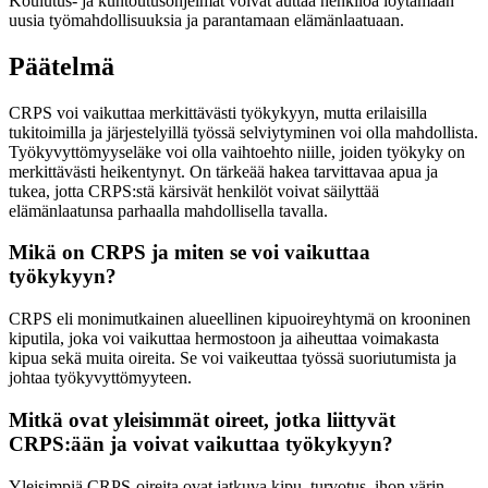
Koulutus- ja kuntoutusohjelmat voivat auttaa henkilöä löytämään
uusia työmahdollisuuksia ja parantamaan elämänlaatuaan.
Päätelmä
CRPS voi vaikuttaa merkittävästi työkykyyn, mutta erilaisilla
tukitoimilla ja järjestelyillä työssä selviytyminen voi olla mahdollista.
Työkyvyttömyyseläke voi olla vaihtoehto niille, joiden työkyky on
merkittävästi heikentynyt. On tärkeää hakea tarvittavaa apua ja
tukea, jotta CRPS:stä kärsivät henkilöt voivat säilyttää
elämänlaatunsa parhaalla mahdollisella tavalla.
Mikä on CRPS ja miten se voi vaikuttaa
työkykyyn?
CRPS eli monimutkainen alueellinen kipuoireyhtymä on krooninen
kiputila, joka voi vaikuttaa hermostoon ja aiheuttaa voimakasta
kipua sekä muita oireita. Se voi vaikeuttaa työssä suoriutumista ja
johtaa työkyvyttömyyteen.
Mitkä ovat yleisimmät oireet, jotka liittyvät
CRPS:ään ja voivat vaikuttaa työkykyyn?
Yleisimpiä CRPS-oireita ovat jatkuva kipu, turvotus, ihon värin