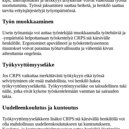
kipu, liikerajoitukset ja herkkyys ärsykkeille voivat vaikeuttaa työssä
suoriutumista. Työssä jaksaminen saattaa heiketä, ja henkilö saattaa
tarvita erityisjärjestelyjä työympäristössä.
Työn muokkaaminen
Usein työnantaja voi auttaa työntekijää muokkaamalla työtehtäviä ja
-ympäristöä helpottamaan työskentelyä CRPS:stä kärsivälle
henkilölle. Ergonomiset apuvälineet ja työskentelyasennon
muutokset voivat parantaa työturvallisuutta ja vähentää kivun
aiheuttamia ongelmia.
Työkyvyttömyyseläke
Jos CRPS vaikuttaa merkittävästi työkykyyn eikä työssä
selviytyminen ole enää mahdollista, voi henkilö hakea
työkyvyttömyyseläkettä. Työkyvyttömyyseläke on taloudellinen tuki
niille, jotka eivät kykene työskentelemään vamman tai sairauden
takia.
Uudelleenkoulutus ja kuntoutus
Työkyvyttömyyseläkkeen lisäksi CRPS:stä kärsivällä henkilöllä voi
olla mahdollisuus uudelleenkoulutukseen tai kuntoutukseen.