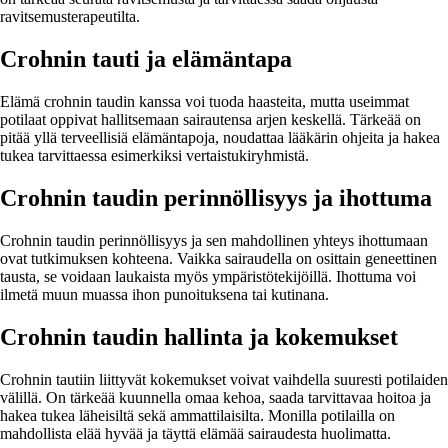
ravitsemusterapeutilta.
Crohnin tauti ja elämäntapa
Elämä crohnin taudin kanssa voi tuoda haasteita, mutta useimmat
potilaat oppivat hallitsemaan sairautensa arjen keskellä. Tärkeää on
pitää yllä terveellisiä elämäntapoja, noudattaa lääkärin ohjeita ja hakea
tukea tarvittaessa esimerkiksi vertaistukiryhmistä.
Crohnin taudin perinnöllisyys ja ihottuma
Crohnin taudin perinnöllisyys ja sen mahdollinen yhteys ihottumaan
ovat tutkimuksen kohteena. Vaikka sairaudella on osittain geneettinen
tausta, se voidaan laukaista myös ympäristötekijöillä. Ihottuma voi
ilmetä muun muassa ihon punoituksena tai kutinana.
Crohnin taudin hallinta ja kokemukset
Crohnin tautiin liittyvät kokemukset voivat vaihdella suuresti potilaiden
välillä. On tärkeää kuunnella omaa kehoa, saada tarvittavaa hoitoa ja
hakea tukea läheisiltä sekä ammattilaisilta. Monilla potilailla on
mahdollista elää hyvää ja täyttä elämää sairaudesta huolimatta.