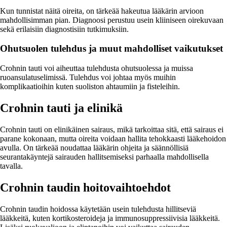
Kun tunnistat näitä oireita, on tärkeää hakeutua lääkärin arvioon
mahdollisimman pian. Diagnoosi perustuu usein kliiniseen oirekuvaan
sekä erilaisiin diagnostisiin tutkimuksiin.
Ohutsuolen tulehdus ja muut mahdolliset vaikutukset
Crohnin tauti voi aiheuttaa tulehdusta ohutsuolessa ja muissa
ruoansulatuselimissä. Tulehdus voi johtaa myös muihin
komplikaatioihin kuten suoliston ahtaumiin ja fisteleihin.
Crohnin tauti ja elinikä
Crohnin tauti on elinikäinen sairaus, mikä tarkoittaa sitä, että sairaus ei
parane kokonaan, mutta oireita voidaan hallita tehokkaasti lääkehoidon
avulla. On tärkeää noudattaa lääkärin ohjeita ja säännöllisiä
seurantakäyntejä sairauden hallitsemiseksi parhaalla mahdollisella
tavalla.
Crohnin taudin hoitovaihtoehdot
Crohnin taudin hoidossa käytetään usein tulehdusta hillitseviä
lääkkeitä, kuten kortikosteroideja ja immunosuppressiivisia lääkkeitä.