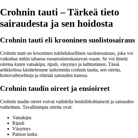
Crohnin tauti – Tärkeä tieto
sairaudesta ja sen hoidosta
Crohnin tauti eli krooninen suolistosairaus
Crohnin tauti on krooninen tulehduksellinen suolistosairaus, joka voi
vaikuttaa mihin tahansa ruoansulatuskanavan osaan. Se voi ilmetä
oireina kuten vatsakipu, ripuli, väsymys ja laihtuminen. Tässä
artikkelissa käsittelemme tarkemmin crohnin tautia, sen oireita,
hoitovaihtoehtoja ja elämää sairauden kanssa.
Crohnin taudin oireet ja ensioireet
Crohnin taudin oireet voivat vaihdella henkilökohtaisesti ja sairauden
vaiheittain. Tavallisimpia oireita ovat:
Vatsakipu
Ripuli
Väsymys
Painon lasku