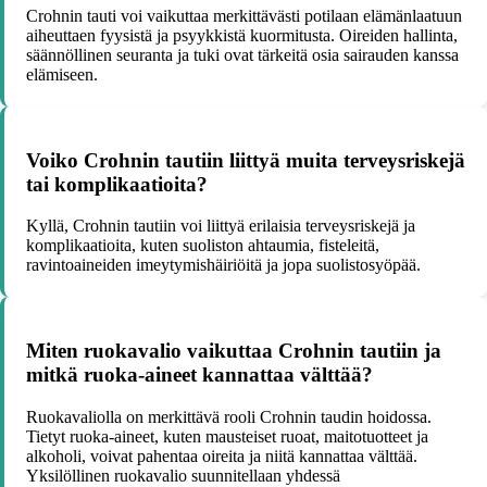
Crohnin tauti voi vaikuttaa merkittävästi potilaan elämänlaatuun
aiheuttaen fyysistä ja psyykkistä kuormitusta. Oireiden hallinta,
säännöllinen seuranta ja tuki ovat tärkeitä osia sairauden kanssa
elämiseen.
Voiko Crohnin tautiin liittyä muita terveysriskejä
tai komplikaatioita?
Kyllä, Crohnin tautiin voi liittyä erilaisia terveysriskejä ja
komplikaatioita, kuten suoliston ahtaumia, fisteleitä,
ravintoaineiden imeytymishäiriöitä ja jopa suolistosyöpää.
Miten ruokavalio vaikuttaa Crohnin tautiin ja
mitkä ruoka-aineet kannattaa välttää?
Ruokavaliolla on merkittävä rooli Crohnin taudin hoidossa.
Tietyt ruoka-aineet, kuten mausteiset ruoat, maitotuotteet ja
alkoholi, voivat pahentaa oireita ja niitä kannattaa välttää.
Yksilöllinen ruokavalio suunnitellaan yhdessä