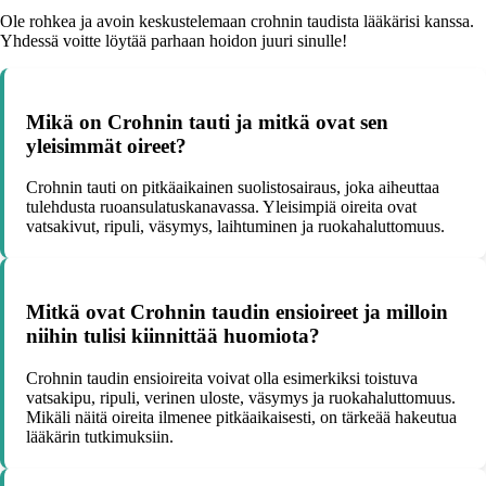
Ole rohkea ja avoin keskustelemaan crohnin taudista lääkärisi kanssa.
Yhdessä voitte löytää parhaan hoidon juuri sinulle!
Mikä on Crohnin tauti ja mitkä ovat sen
yleisimmät oireet?
Crohnin tauti on pitkäaikainen suolistosairaus, joka aiheuttaa
tulehdusta ruoansulatuskanavassa. Yleisimpiä oireita ovat
vatsakivut, ripuli, väsymys, laihtuminen ja ruokahaluttomuus.
Mitkä ovat Crohnin taudin ensioireet ja milloin
niihin tulisi kiinnittää huomiota?
Crohnin taudin ensioireita voivat olla esimerkiksi toistuva
vatsakipu, ripuli, verinen uloste, väsymys ja ruokahaluttomuus.
Mikäli näitä oireita ilmenee pitkäaikaisesti, on tärkeää hakeutua
lääkärin tutkimuksiin.