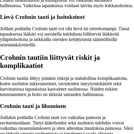
Lisäksi ruokavalioon ja elintapoihin voi vaikuttaa sairauden
hallinnassa. Vaikeissa tapauksissa voidaan tarvita myös leikkaushoitoa.
Lievä Crohnin tauti ja hoitokeinot
Joillain potilailla Crohnin tauti voi olla lievä tai oireettomampi. Tässä
tapauksessa lääkäri voi suositella tulehdusta hillitseviä lääkkeitä
ylläpitohoitona ja tarkkailla oireiden kehittymistä säännöllisillä
seurantakäynneillä.
Crohnin tautiin liittyvät riskit ja
komplikaatiot
Crohnin tautiin liittyy joitakin riskejä ja mahdollisia komplikaatioita,
kuten suoliston tukkeutumiset, ravinteiden imeytymishäiriöt sekä
harvinaisissa tapauksissa kasvaimet suolistossa. Näiden riskien
tunnistaminen ja hoito on tärkeää sairauden hallinnassa.
Crohnin tauti ja lihominen
Joillakin potilailla Crohnin tauti voi vaikuttaa painoon ja
ravitsemustilaan. Tietyt lääkehoidot sekä suoliston tulehdus voivat
vaikuttaa ruoansulatukseen ja siten aiheuttaa muutoksia painossa. Siksi
on tärkeää seurata ravitsemusta ja tarvittaessa saada ohjausta