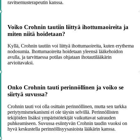
ravitsemusterapeutin kanssa.
Voiko Crohnin tautiin liittyä ihottumaoireita ja
miten niitä hoidetaan?
Kyllä, Crohnin tautiin voi liittyä ihottumaoireita, kuten erythema
nodosumia. Ihottumaoireita hoidetaan yleensä lääkehoidon
avulla, ja tarvittaessa potilas ohjataan ihotautilääkärin
arvioitavaksi.
Onko Crohnin tauti perinnöllinen ja voiko se
siirtyä suvussa?
Crohnin tauti voi olla osittain perinnöllinen, mutta sen tarkka
periytymismekanismi ei ole täysin selvillä. Perinnöllisten
tekijöiden lisäksi ympäristötekijät vaikuttavat sairauden
puhkeamiseen. Suvussa esiintyvän Crohnin taudin vuoksi on
hyvä keskustella perinnöllisyysasioista lääkärin kanssa.