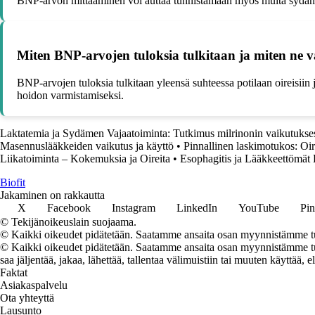
BNP-arvon mittaaminen voi auttaa tunnistamaan myös muita sydänsa
Miten BNP-arvojen tuloksia tulkitaan ja miten ne 
BNP-arvojen tuloksia tulkitaan yleensä suhteessa potilaan oireisiin
hoidon varmistamiseksi.
Laktatemia ja Sydämen Vajaatoiminta: Tutkimus milrinonin vaikutukse
Masennuslääkkeiden vaikutus ja käyttö
•
Pinnallinen laskimotukos: Oir
Liikatoiminta – Kokemuksia ja Oireita
•
Esophagitis ja Lääkkeettömät 
Biofit
Jakaminen on rakkautta
X
Facebook
Instagram
LinkedIn
YouTube
Pin
© Tekijänoikeuslain suojaama.
© Kaikki oikeudet pidätetään. Saatamme ansaita osan myynnistämme tuo
© Kaikki oikeudet pidätetään. Saatamme ansaita osan myynnistämme tuot
saa jäljentää, jakaa, lähettää, tallentaa välimuistiin tai muuten käyttää, e
Faktat
Asiakaspalvelu
Ota yhteyttä
Lausunto