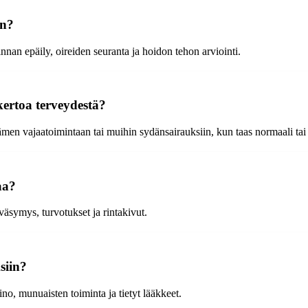
en?
n epäily, oireiden seuranta ja hoidon tehon arviointi.
kertoa terveydestä?
en vajaatoimintaan tai muihin sydänsairauksiin, kun taas normaali tai 
aa?
äsymys, turvotukset ja rintakivut.
siin?
no, munuaisten toiminta ja tietyt lääkkeet.