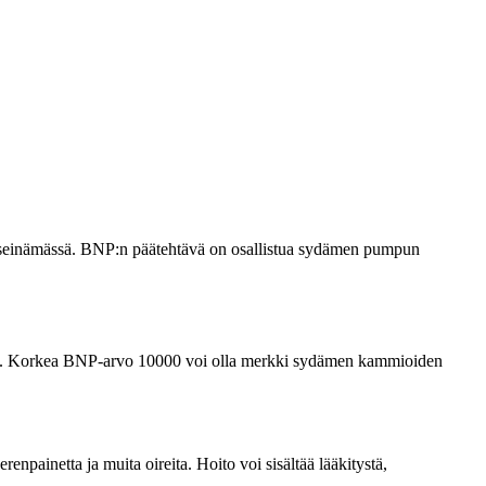
en seinämässä. BNP:n päätehtävä on osallistua sydämen pumpun
antaa. Korkea BNP-arvo 10000 voi olla merkki sydämen kammioiden
renpainetta ja muita oireita. Hoito voi sisältää lääkitystä,