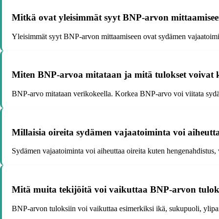
Mitkä ovat yleisimmät syyt BNP-arvon mittaamise
Yleisimmät syyt BNP-arvon mittaamiseen ovat sydämen vajaatoiminna
Miten BNP-arvoa mitataan ja mitä tulokset voivat 
BNP-arvo mitataan verikokeella. Korkea BNP-arvo voi viitata sydäm
Millaisia oireita sydämen vajaatoiminta voi aiheutt
Sydämen vajaatoiminta voi aiheuttaa oireita kuten hengenahdistus, v
Mitä muita tekijöitä voi vaikuttaa BNP-arvon tulok
BNP-arvon tuloksiin voi vaikuttaa esimerkiksi ikä, sukupuoli, ylipai