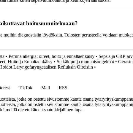
irauksia kuten sepelvaltimotautia ja keuhkojen sairauksia.
vaikuttavat hoitosuunnitelmaan?
 ja muihin diagnostisiin löydöksiin. Tulosten perusteella voidaan muoka
sta
•
Peruna allergia: oireet, hoito ja ennaltaehkäisy
•
Sepsis ja CRP-arvo
eet, Hoito ja Ennaltaehkäisy
•
Selkäkipu ja munuaisongelmat
•
Gerasten
Hoidot Laryngofaryngeaalisen Refluksin Oireisiin
•
terest
TikTok
Mail
RSS
tteista, jotka on ostettu sivustomme kautta osana tytäryrityskumppan
teista, jotka on ostettu sivustomme kautta osana tytäryrityskumppanuu
llei meillä ole etukäteen saatu kirjallinen lupa.