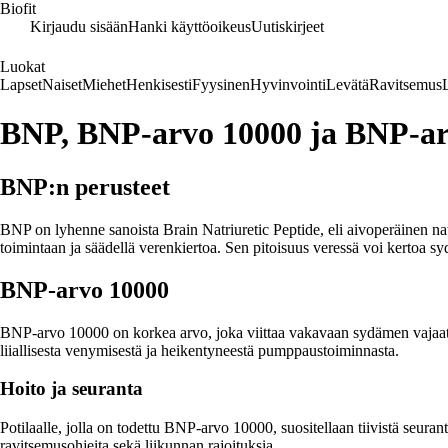
Biofit
Kirjaudu sisään
Hanki käyttöoikeus
Uutiskirjeet
Luokat
Lapset
Naiset
Miehet
Henkisesti
Fyysinen
Hyvinvointi
Levätä
Ravitsemus
BNP, BNP-arvo 10000 ja BNP-ar
BNP:n perusteet
BNP on lyhenne sanoista Brain Natriuretic Peptide, eli aivoperäinen n
toimintaan ja säädellä verenkiertoa. Sen pitoisuus veressä voi kertoa s
BNP-arvo 10000
BNP-arvo 10000 on korkea arvo, joka viittaa vakavaan sydämen vajaato
liiallisesta venymisestä ja heikentyneestä pumppaustoiminnasta.
Hoito ja seuranta
Potilaalle, jolla on todettu BNP-arvo 10000, suositellaan tiivistä seurant
ravitsemusohjeita sekä liikunnan rajoituksia.