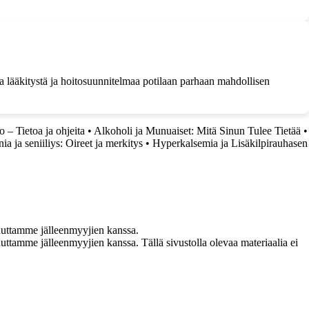
ta lääkitystä ja hoitosuunnitelmaa potilaan parhaan mahdollisen
 – Tietoa ja ohjeita
•
Alkoholi ja Munuaiset: Mitä Sinun Tulee Tietää
•
ia ja seniiliys: Oireet ja merkitys
•
Hyperkalsemia ja Lisäkilpirauhasen
uuttamme jälleenmyyjien kanssa.
ttamme jälleenmyyjien kanssa. Tällä sivustolla olevaa materiaalia ei