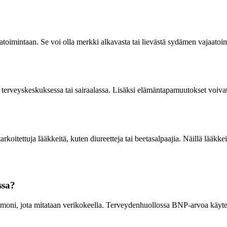
imintaan. Se voi olla merkki alkavasta tai lievästä sydämen vajaatoimin
 terveyskeskuksessa tai sairaalassa. Lisäksi elämäntapamuutokset voivat
koitettuja lääkkeitä, kuten diureetteja tai beetasalpaajia. Näillä lääk
ssa?
ormoni, jota mitataan verikokeella. Terveydenhuollossa BNP-arvoa käyt