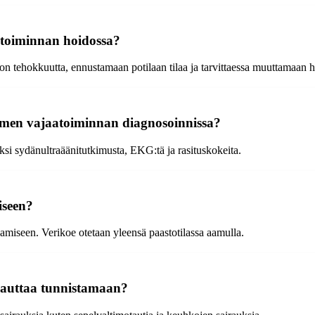
toiminnan hoidossa?
on tehokkuutta, ennustamaan potilaan tilaa ja tarvittaessa muuttamaan 
ämen vajaatoiminnan diagnosoinnissa?
i sydänultraäänitutkimusta, EKG:tä ja rasituskokeita.
iseen?
aamiseen. Verikoe otetaan yleensä paastotilassa aamulla.
 auttaa tunnistamaan?