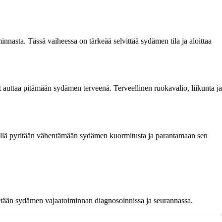
nasta. Tässä vaiheessa on tärkeää selvittää sydämen tila ja aloittaa
 auttaa pitämään sydämen terveenä. Terveellinen ruokavalio, liikunta ja
keillä pyritään vähentämään sydämen kuormitusta ja parantamaan sen
etään sydämen vajaatoiminnan diagnosoinnissa ja seurannassa.