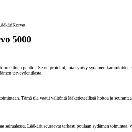
Lääkäri
Korvat
vo 5000
atriureettinen peptidi. Se on proteiini, jota syntyy sydämen kammioid
ydämen terveydentilasta.
imintaan. Tämä tila vaatii välitöntä lääketieteellistä hoitoa ja seur
aa sairaalassa. Lääkärit seuraavat tarkasti potilaan sydämen toimintaa, ve