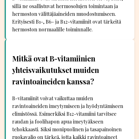
sillä ne osallistuvat hermosolujen toimintaan ja
hermoston välittäjäaineiden muodostumiseen.
Erityisesti B1-, B6- ja B12-vitamiinit ovat tärkeitä
hermoston normaalille toiminnalle.
Mitkä ovat B-vitamiinien
yhteisvaikutukset muiden
ravintoaineiden kanssa?
B-vitamiinit voivat vaikuttaa muiden
ravintoaineiden imeytymiseen ja hyödyntämiseen
elimistössä. Esimerkiksi B12-vitamiini tarvitsee
raudan ja foolihapon apua imeytyäkseen
tehokkaasti. Siksi monipuolinen ja tasapainoinen
ruokavalio on tärkeä, jotta kaikki ravintoaineet