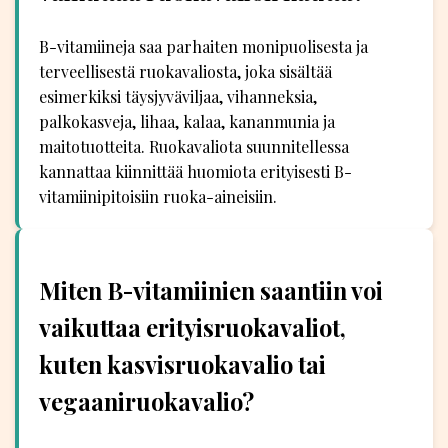
B-vitamiineja saa parhaiten monipuolisesta ja
terveellisestä ruokavaliosta, joka sisältää
esimerkiksi täysjyväviljaa, vihanneksia,
palkokasveja, lihaa, kalaa, kananmunia ja
maitotuotteita. Ruokavaliota suunnitellessa
kannattaa kiinnittää huomiota erityisesti B-
vitamiinipitoisiin ruoka-aineisiin.
Miten B-vitamiinien saantiin voi
vaikuttaa erityisruokavaliot,
kuten kasvisruokavalio tai
vegaaniruokavalio?