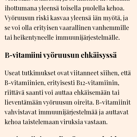
ihottumana yleensä toisella puolella kehoa.
Vyöruusun riski kasvaa yleensä iän myötä, ja
se voi olla erityisen vaarallinen vanhemmille
tai heikentyneelle immuunijärjestelmälle.
B-vitamiini vyöruusun ehkäisyssä
Useat tutkimukset ovat viitanneet siihen, että
B-vitamiinien, erityisesti B12-vitamiinin,
riittävä saanti voi auttaa ehkäisemään tai
lieventämään vyöruusun oireita. B-vitamiinit
vahvistavat immuunijärjestelmää ja auttavat
kehoa taistelemaan viruksia vastaan.