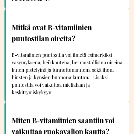
Mitkä ovat B-vitamiinien
puutostilan oireita?
B-vitamiinien puutostila voi ilmetä esimerkiksi
väsymyksenä, heikkoutena, hermostollisina oireina
kuten pistelyinä ja tunnottomuutena sekä ihon,
hiusten ja kynsien huonona kuntona. Lisäksi
puutostila voi vaikuttaa mielialaan ja
keskittymiskykyyn.
Miten B-vitamiinien saantiin voi
vaikuttaa ruokavalion kautta?