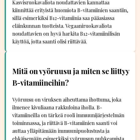
Kasvisruokavaliota noudattavien kannattaa
kiinnittää erityistä huomiota B-vitamiinien saantiin,
sillä esimerkiksi B12-vitamiinia saa pääasiassa
eläinkunnan tuotteista. Vegaaniruokavaliota
noudattavien on hyvä harkita B12-vitamiinilisän
käyttöä, jotta saanti olisi riittävää.
Mitä on vyöruusu ja miten se liittyy
B-vitamiineihin?
Vyöruusu on viruksen aiheuttama ihottuma, joka
ilmenee kivuliaana rakkuloina iholla. B-
vitamiineilla on tärkeä rooli immuunijärjestelmän
toiminnassa, ja riittävä B-vitamiinien saanti voi
auttaa ylläpitämään immuunipuolustusta ja
ehkäisemään esimerkiksi vyöruusun puhkeamista.