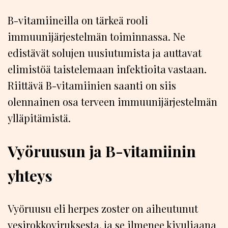
B-vitamiineilla on tärkeä rooli
immuunijärjestelmän toiminnassa. Ne
edistävät solujen uusiutumista ja auttavat
elimistöä taistelemaan infektioita vastaan.
Riittävä B-vitamiinien saanti on siis
olennainen osa terveen immuunijärjestelmän
ylläpitämistä.
Vyöruusun ja B-vitamiinin
yhteys
Vyöruusu eli herpes zoster on aiheutunut
vesirokkoviruksesta, ja se ilmenee kivuliaana