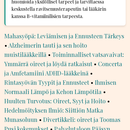
huomioida yksilölliset tarpeet ja tarvittaessa
keskustella ravitsemusterapeutin tai lääkärin
kanssa B-vitamiinilisien tarpeesta.
Mahasyöpä: Leviämisen ja Ennusteen Tärkeys
•
Alzheimerin tauti ja sen hoito
muistilääkkeillä
•
Toiminnalliset vatsavaivat:
Ymmärrä oireet ja löydä ratkaisut
•
Concerta
ja Amfetamiini ADHD-lääkkeinä
•
Rintasyövän Tyypit ja Ennusteet
•
Ihmisen
Normaali Lämpö ja Kehon Lämpötila
•
Huulten Turvotus: Oireet, Syyt ja Hoito
•
Hedelmöityksen Ilmiö: Siittiön Matka
Munasoluun
•
Divertikkeli: oireet ja Toomas
Pusi kokemukset
•
Palvelutaloon Pääsyn