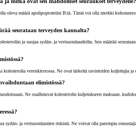
la ja mitkä ovat sen mahdolliset seuraukset terveydelle
holla oleva määrä apolipoproteiini B:tä. Tämä voi olla merkki kohonneesta
määrää seurataan terveyden kannalta?
 kolesteroliin ja suojaa sydän- ja verisuonitaudeilta. Sen määrää seurata
imistössä?
 ja kolesterolia verenkierrossa. Ne ovat tärkeitä ravinteiden kuljettajia j
envaihduntaan elimistössä?
i muodoissaan. Ne osallistuvat kolesterolin kuljetukseen maksaan, kudoks
eressä?
 sydän- ja verisuonitautien riskistä. Ne voivat olla parempia ennustajia 