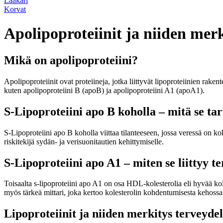
Lääkäri
Korvat
Apolipoproteiinit ja niiden merk
Mikä on apolipoproteiini?
Apolipoproteiinit ovat proteiineja, jotka liittyvät lipoproteiinien rake
kuten apolipoproteiini B (apoB) ja apolipoproteiini A1 (apoA1).
S-Lipoproteiini apo B koholla – mitä se ta
S-Lipoproteiini apo B koholla viittaa tilanteeseen, jossa veressä on k
riskitekijä sydän- ja verisuonitautien kehittymiselle.
S-Lipoproteiini apo A1 – miten se liittyy t
Toisaalta s-lipoproteiini apo A1 on osa HDL-kolesterolia eli hyvää kol
myös tärkeä mittari, joka kertoo kolesterolin kohdentumisesta kehossa
Lipoproteiinit ja niiden merkitys terveydel