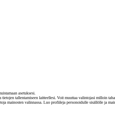
muistamaan asetuksesi.
etojen tallentamiseen laitteellesi. Voit muuttaa valintojasi milloin ta
etoja mainosten valinnassa. Luo profiileja personoidulle sisällölle ja ma