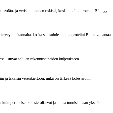
?
 sydän- ja verisuonitautien riskistä, koska apolipoproteiini B liittyy
an terveyden kannalta, koska sen suhde apolipoproteiini B:hen voi antaa
a osallistuvat solujen rakennusaineiden kuljetukseen.
iin ja takaisin verenkiertoon, mikä on tärkeää kolesterolin
kuin perinteiset kolesteroliarvot ja auttaa tunnistamaan yksilöitä,