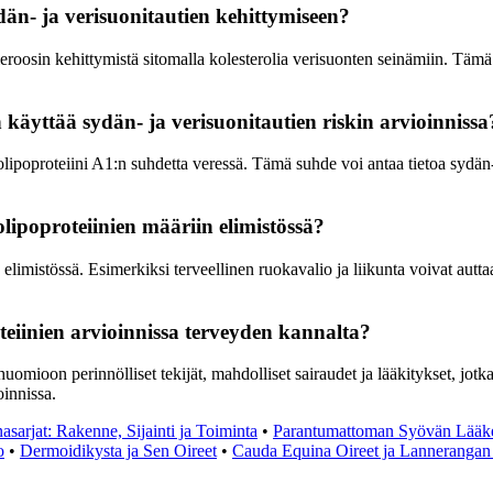
ydän- ja verisuonitautien kehittymiseen?
skleroosin kehittymistä sitomalla kolesterolia verisuonten seinämiin. Tä
 käyttää sydän- ja verisuonitautien riskin arvioinnissa
ipoproteiini A1:n suhdetta veressä. Tämä suhde voi antaa tietoa sydän- 
lipoproteiinien määriin elimistössä?
imistössä. Esimerkiksi terveellinen ruokavalio ja liikunta voivat auttaa 
teiinien arvioinnissa terveyden kannalta?
huomioon perinnölliset tekijät, mahdolliset sairaudet ja lääkitykset, jot
innissa.
sarjat: Rakenne, Sijainti ja Toiminta
•
Parantumattoman Syövän Lääkeh
o
•
Dermoidikysta ja Sen Oireet
•
Cauda Equina Oireet ja Lanneranga