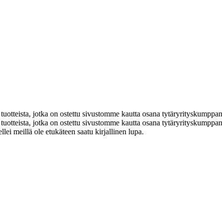
uotteista, jotka on ostettu sivustomme kautta osana tytäryrityskumppa
tteista, jotka on ostettu sivustomme kautta osana tytäryrityskumppanu
ellei meillä ole etukäteen saatu kirjallinen lupa.