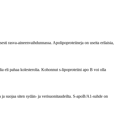
isesti rasva-aineenvaihdunnassa. Apolipoproteiineja on useita erilaisia,
a eli pahaa kolesterolia. Kohonnut s-lipoproteiini apo B voi olla
a ja suojaa siten sydän- ja verisuonitaudeilta. S-apoB/A1-suhde on