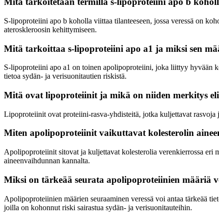
Mitä tarkoitetaan termillä s-lipoproteiini apo b kohol
S-lipoproteiini apo b koholla viittaa tilanteeseen, jossa veressä on ko
ateroskleroosin kehittymiseen.
Mitä tarkoittaa s-lipoproteiini apo a1 ja miksi sen 
S-lipoproteiini apo a1 on toinen apolipoproteiini, joka liittyy hyvään
tietoa sydän- ja verisuonitautien riskistä.
Mitä ovat lipoproteiinit ja mikä on niiden merkitys el
Lipoproteiinit ovat proteiini-rasva-yhdisteitä, jotka kuljettavat rasvoja
Miten apolipoproteiinit vaikuttavat kolesterolin aine
Apolipoproteiinit sitovat ja kuljettavat kolesterolia verenkierrossa er
aineenvaihdunnan kannalta.
Miksi on tärkeää seurata apolipoproteiinien määriä v
Apolipoproteiinien määrien seuraaminen veressä voi antaa tärkeää tietoa
joilla on kohonnut riski sairastua sydän- ja verisuonitauteihin.