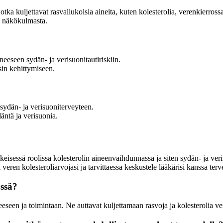
 jotka kuljettavat rasvaliukoisia aineita, kuten kolesterolia, verenkierr
en näkökulmasta.
eeseen sydän- ja verisuonitautiriskiin.
sin kehittymiseen.
 sydän- ja verisuoniterveyteen.
äntä ja verisuonia.
eskeisessä roolissa kolesterolin aineenvaihdunnassa ja siten sydän- ja ver
veren kolesteroliarvojasi ja tarvittaessa keskustele lääkärisi kanssa terv
össä?
nteeseen ja toimintaan. Ne auttavat kuljettamaan rasvoja ja kolesterolia 