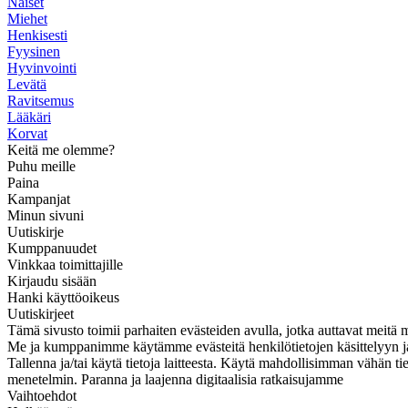
Naiset
Miehet
Henkisesti
Fyysinen
Hyvinvointi
Levätä
Ravitsemus
Lääkäri
Korvat
Keitä me olemme?
Puhu meille
Paina
Kampanjat
Minun sivuni
Uutiskirje
Kumppanuudet
Vinkkaa toimittajille
Kirjaudu sisään
Hanki käyttöoikeus
Uutiskirjeet
Tämä sivusto toimii parhaiten evästeiden avulla, jotka auttavat meitä 
Me ja kumppanimme käytämme evästeitä henkilötietojen käsittelyyn ja ti
Tallenna ja/tai käytä tietoja laitteesta. Käytä mahdollisimman vähän ti
menetelmin. Paranna ja laajenna digitaalisia ratkaisujamme
Vaihtoehdot