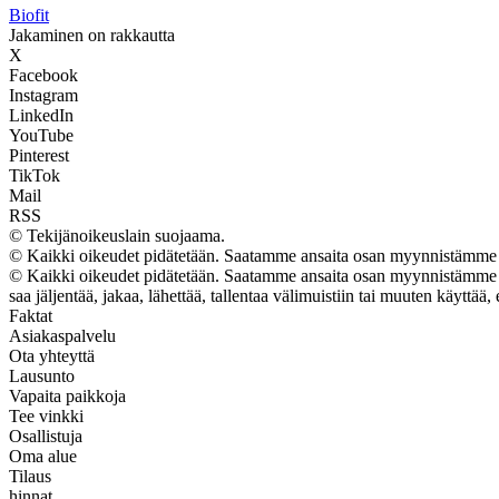
Biofit
Jakaminen on rakkautta
X
Facebook
Instagram
LinkedIn
YouTube
Pinterest
TikTok
Mail
RSS
© Tekijänoikeuslain suojaama.
© Kaikki oikeudet pidätetään. Saatamme ansaita osan myynnistämme t
© Kaikki oikeudet pidätetään. Saatamme ansaita osan myynnistämme tuo
saa jäljentää, jakaa, lähettää, tallentaa välimuistiin tai muuten käyttää, 
Faktat
Asiakaspalvelu
Ota yhteyttä
Lausunto
Vapaita paikkoja
Tee vinkki
Osallistuja
Oma alue
Tilaus
hinnat