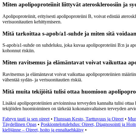
Miten apolipoproteiinit liittyvät ateroskleroosiin ja s
Apolipoproteiinit, erityisesti apolipoproteiini B, voivat edistää atero
verisuonitautien kehittymiseen.
Mitä tarkoittaa s-apob/a1-suhde ja miten sitä voidaan
S-apob/a1-suhde on suhdeluku, joka kuvaa apolipoproteiini B:n ja apol
kohonnut riskiin.
Miten ravitsemus ja elämäntavat voivat vaikuttaa apo
Ravitsemus ja elämäntavat voivat vaikuttaa apolipoproteiinien määriin el
vähentää sydän- ja verisuonitautien riskiä.
Mitä muita tekijöitä tulisi ottaa huomioon apolipopro
Lisäksi apolipoproteiinien arvioinnissa terveyden kannalta tulisi ottaa 
tekijöiden huomioiminen on tärkeää kokonaisvaltaisen terveyden arvio
Fabryn tauti ja sen oireet
•
Flunssan Kesto, Tarttuvuus ja Oireet
•
Muna
Täydellinen Opas
•
Poskiontelotulehdus: Oireet, Diagnosointi ja Hoit
kielijänne – Oireet, hoito ja ennaltaehkäisy
•