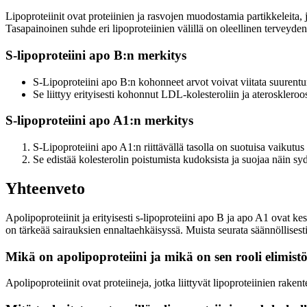
Lipoproteiinit ovat proteiinien ja rasvojen muodostamia partikkeleita,
Tasapainoinen suhde eri lipoproteiinien välillä on oleellinen terveyd
S-lipoproteiini apo B:n merkitys
S-Lipoproteiini apo B:n kohonneet arvot voivat viitata suurentun
Se liittyy erityisesti kohonnut LDL-kolesteroliin ja ateroskleroo
S-lipoproteiini apo A1:n merkitys
S-Lipoproteiini apo A1:n riittävällä tasolla on suotuisa vaikutus
Se edistää kolesterolin poistumista kudoksista ja suojaa näin syd
Yhteenveto
Apolipoproteiinit ja erityisesti s-lipoproteiini apo B ja apo A1 ovat k
on tärkeää sairauksien ennaltaehkäisyssä. Muista seurata säännöllisesti 
Mikä on apolipoproteiini ja mikä on sen rooli elimist
Apolipoproteiinit ovat proteiineja, jotka liittyvät lipoproteiinien rake