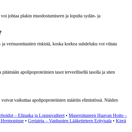
mä voi johtaa plakin muodostumiseen ja lopulta sydän- ja
?
ja verisuonitautien riskistä, koska korkea suhdeluku voi viitata
pitämään apolipoproteiinien tasot terveellisellä tasolla ja siten
ka voivat vaikuttaa apolipoproteiinien määriin elimistössä. Näiden
oidot – Elinaika ja Loppuvaiheet
•
Maseroituneen Haavan Hoito –
n Hermopinne
•
Geriatria – Vanhusten Lääketieteen Erityisala
•
Kireä