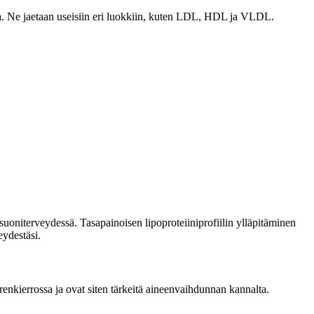
ossa. Ne jaetaan useisiin eri luokkiin, kuten LDL, HDL ja VLDL.
isuoniterveydessä. Tasapainoisen lipoproteiiniprofiilin ylläpitäminen
eydestäsi.
verenkierrossa ja ovat siten tärkeitä aineenvaihdunnan kannalta.