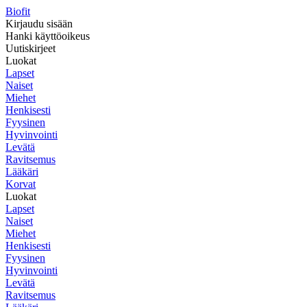
Biofit
Kirjaudu sisään
Hanki käyttöoikeus
Uutiskirjeet
Luokat
Lapset
Naiset
Miehet
Henkisesti
Fyysinen
Hyvinvointi
Levätä
Ravitsemus
Lääkäri
Korvat
Luokat
Lapset
Naiset
Miehet
Henkisesti
Fyysinen
Hyvinvointi
Levätä
Ravitsemus