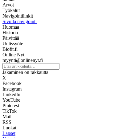
Arvot
Työkalut
Navigointilinkit
Sivulla navigointi
Huomaa
Historia
Päivittää
Uutissyöte
Biofit.fi
Online Nyt
myynti@onlinenyt.fi
Jakaminen on rakkautta
X
Facebook
Instagram
LinkedIn
YouTube
Pinterest
TikTok
Mail
RSS
Luokat
Lapset