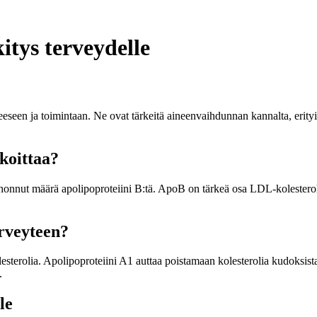
itys terveydelle
nteeseen ja toimintaan. Ne ovat tärkeitä aineenvaihdunnan kannalta, erity
rkoittaa?
ohonnut määrä apolipoproteiini B:tä. ApoB on tärkeä osa LDL-kolesteroli
erveyteen?
esterolia. Apolipoproteiini A1 auttaa poistamaan kolesterolia kudoksist
.
le