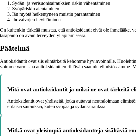
Sydän- ja verisuonisairauksien riskin vähentäminen
Syöpäriskin alentaminen
Iän myötä heikentyneen muistin parantaminen
Ihovaivojen lievittäminen
On kuitenkin tärkeää muistaa, että antioksidantit eivät ole ihmelääke, vaa
tasapaino on avain terveyden ylläpitämisessä.
Päätelmä
Antioksidantit ovat siis elintärkeitä kehomme hyvinvoinnille. Huolehtima
voimme varmistaa antioksidanttien riittävän saannin elimistössämme. Muist
Mitä ovat antioksidantit ja miksi ne ovat tärkeitä el
Antioksidantit ovat yhdisteitä, jotka auttavat neutraloimaan elimistös
erilaisia sairauksia, kuten syöpää ja sydänsairauksia.
Mitkä ovat yleisimpiä antioksidantteja sisältäviä r