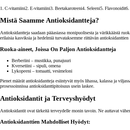
1. C-vitamiini2. E-vitamiini3. Beetakaroteeni4. Seleeni5. Flavonoidit6. 
Mistä Saamme Antioksidantteja?
Antioksidantteja saadaan pääasiassa monipuolisesta ja värikkäästä ruoka
erilaisia kasviksia ja hedelmiä turvataksemme riittävän antioksidanttien
Ruoka-aineet, Joissa On Paljon Antioksidantteja
Berberiini – mustikka, punajuuri
Kversetiini – sipuli, omena
Lykopeeni – tomaatti, vesimeloni
Pienet määrät antioksidantteja esiintyvät myös lihassa, kalassa ja vilja
prosessoinnissa antioksidanttipitoisuus usein laskee.
Antioksidantit ja Terveyshyödyt
Antioksidantit ovat tärkeitä terveydelle monin tavoin. Ne auttavat vähen
Antioksidanttien Mahdolliset Hyödyt: