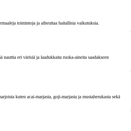
ormaaleja toimintoja ja aiheuttaa haitallisia vaikutuksia.
ä nauttia eri värisiä ja laadukkaita ruoka-aineita saadakseen
 marjoista kuten acai-marjasta, goji-marjasta ja mustaherukasta sekä