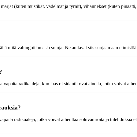
marjat (kuten mustikat, vadelmat ja tyrnit), vihannekset (kuten pinaatti, 
llä niitä vahingoittamasta soluja. Ne auttavat siis suojaamaan elimistöä o
?
ia vapaita radikaaleja, kun taas oksidantit ovat aineita, jotka voivat aihe
irauksia?
paita radikaaleja, jotka voivat aiheuttaa soluvaurioita ja tulehduksia el