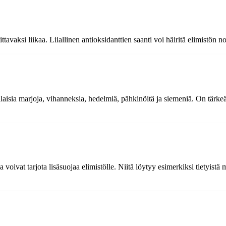
tittavaksi liikaa. Liiallinen antioksidanttien saanti voi häiritä elimistön n
laisia marjoja, vihanneksia, hedelmiä, pähkinöitä ja siemeniä. On tärkeä
 voivat tarjota lisäsuojaa elimistölle. Niitä löytyy esimerkiksi tietyistä