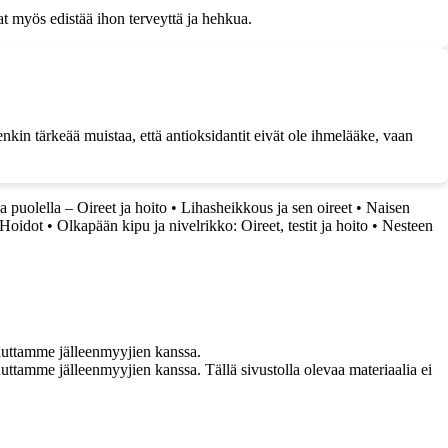
at myös edistää ihon terveyttä ja hehkua.
tenkin tärkeää muistaa, että antioksidantit eivät ole ihmelääke, vaan
 puolella – Oireet ja hoito
•
Lihasheikkous ja sen oireet
•
Naisen
 Hoidot
•
Olkapään kipu ja nivelrikko: Oireet, testit ja hoito
•
Nesteen
uuttamme jälleenmyyjien kanssa.
ttamme jälleenmyyjien kanssa. Tällä sivustolla olevaa materiaalia ei