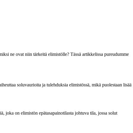
miksi ne ovat niin tärkeitä elimistölle? Tässä artikkelissa pureudumme
 aiheuttaa soluvaurioita ja tulehduksia elimistössä, mikä puolestaan lisää
, joka on elimistön epätasapainotilasta johtuva tila, jossa solut