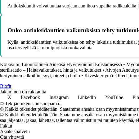
Antioksidantit voivat auttaa suojaamaan ihoa vapailta radikaaleilta
Onko antioksidanttien vaikutuksista tehty tutkimu
Kyllä, antioksidanttien vaikutuksista on tehty lukuisia tutkimuksia, 
osa terveellistä ja monipuolista ruokavaliota.
Kolkisiini: Luonnollinen Aineosa Hyvinvoinnin Edistämisessä
•
Myooma
sterilisaatio – Haittavaikutukset, hinta ja vaikutukset
•
Aivojen Aneurysm
kertyminen jalkoihin: syyt, oireet ja hoito
•
Kiveskiertymä: Oireet, tunn
Biofit
Jakaminen on rakkautta
X
Facebook
Instagram
LinkedIn
YouTube
Pin
© Tekijänoikeuslain suojaama.
© Kaikki oikeudet pidätetään. Saatamme ansaita osan myynnistämme tuo
© Kaikki oikeudet pidätetään. Saatamme ansaita osan myynnistämme tuot
saa jäljentää, jakaa, lähettää, tallentaa välimuistiin tai muuten käyttää, e
Faktat
Asiakaspalvelu
Ota yhteyttä