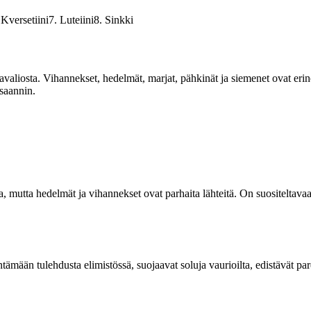
Kversetiini7. Luteiini8. Sinkki
valiosta. Vihannekset, hedelmät, marjat, pähkinät ja siemenet ovat erin
 saannin.
ssa, mutta hedelmät ja vihannekset ovat parhaita lähteitä. On suositelta
tämään tulehdusta elimistössä, suojaavat soluja vaurioilta, edistävät par