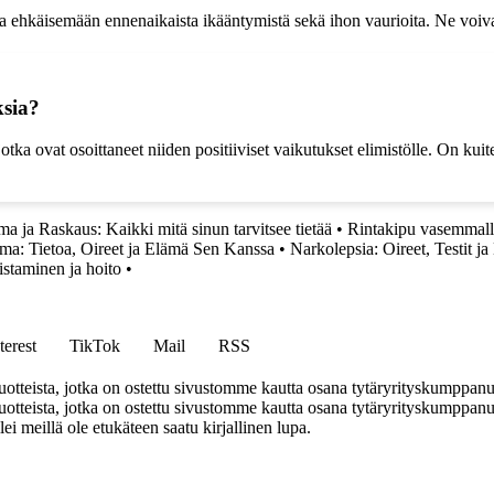
 ja ehkäisemään ennenaikaista ikääntymistä sekä ihon vaurioita. Ne voiv
ksia?
jotka ovat osoittaneet niiden positiiviset vaikutukset elimistölle. On kui
 ja Raskaus: Kaikki mitä sinun tarvitsee tietää
•
Rintakipu vasemmalla
a: Tietoa, Oireet ja Elämä Sen Kanssa
•
Narkolepsia: Oireet, Testit ja
istaminen ja hoito
•
terest
TikTok
Mail
RSS
tteista, jotka on ostettu sivustomme kautta osana tytäryrityskumppan
teista, jotka on ostettu sivustomme kautta osana tytäryrityskumppanuu
llei meillä ole etukäteen saatu kirjallinen lupa.