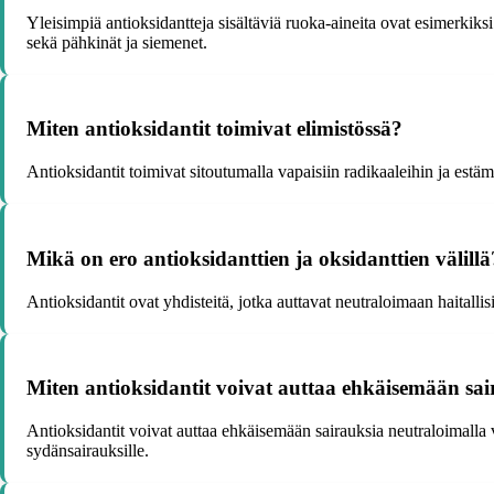
Yleisimpiä antioksidantteja sisältäviä ruoka-aineita ovat esimerkiksi 
sekä pähkinät ja siemenet.
Miten antioksidantit toimivat elimistössä?
Antioksidantit toimivat sitoutumalla vapaisiin radikaaleihin ja estämä
Mikä on ero antioksidanttien ja oksidanttien välillä
Antioksidantit ovat yhdisteitä, jotka auttavat neutraloimaan haitallis
Miten antioksidantit voivat auttaa ehkäisemään sa
Antioksidantit voivat auttaa ehkäisemään sairauksia neutraloimalla va
sydänsairauksille.