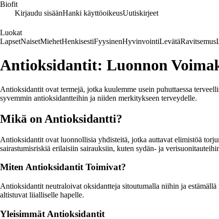
Biofit
Kirjaudu sisään
Hanki käyttöoikeus
Uutiskirjeet
Luokat
Lapset
Naiset
Miehet
Henkisesti
Fyysinen
Hyvinvointi
Levätä
Ravitsemus
Antioksidantit: Luonnon Voimak
Antioksidantit ovat termejä, jotka kuulemme usein puhuttaessa terveelli
syvemmin antioksidantteihin ja niiden merkitykseen terveydelle.
Mikä on Antioksidantti?
Antioksidantit ovat luonnollisia yhdisteitä, jotka auttavat elimistöä torj
sairastumisriskiä erilaisiin sairauksiin, kuten sydän- ja verisuonitauteih
Miten Antioksidantit Toimivat?
Antioksidantit neutraloivat oksidantteja sitoutumalla niihin ja estämällä
altistuvat liialliselle hapelle.
Yleisimmät Antioksidantit