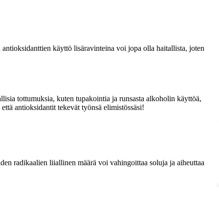
ntioksidanttien käyttö lisäravinteina voi jopa olla haitallista, joten
llisia tottumuksia, kuten tupakointia ja runsasta alkoholin käyttöä,
että antioksidantit tekevät työnsä elimistössäsi!
iden radikaalien liiallinen määrä voi vahingoittaa soluja ja aiheuttaa