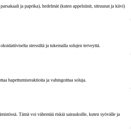
parsakaali ja paprika), hedelmät (kuten appelsiinit, sitruunat ja kiivi)
ksidatiiviselta stressiltä ja tukemalla solujen terveyttä.
uttaa hapettumisreaktioita ja vahingoittaa soluja.
imistössä. Tämä voi vähentää riskiä sairauksille, kuten syövälle ja