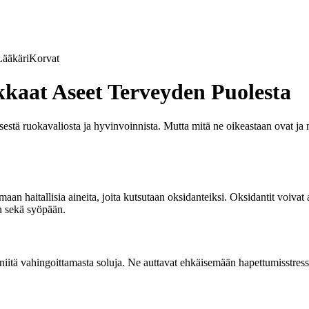
Lääkäri
Korvat
kaat Aseet Terveyden Puolesta
sestä ruokavaliosta ja hyvinvoinnista. Mutta mitä ne oikeastaan ovat ja 
umaan haitallisia aineita, joita kutsutaan oksidanteiksi. Oksidantit voivat
in sekä syöpään.
 niitä vahingoittamasta soluja. Ne auttavat ehkäisemään hapettumisstressiä