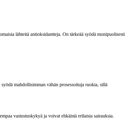
omaisia lähteitä antioksidantteja. On tärkeää syödä monipuolisesti
vaa syödä mahdollisimman vähän prosessoituja ruokia, sillä
empaa vastustuskykyä ja voivat ehkäistä erilaisia sairauksia.