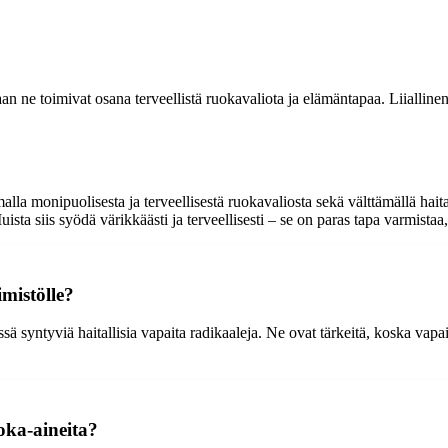
n ne toimivat osana terveellistä ruokavaliota ja elämäntapaa. Liiallinen a
lla monipuolisesta ja terveellisestä ruokavaliosta sekä välttämällä haita
a siis syödä värikkäästi ja terveellisesti – se on paras tapa varmistaa, 
imistölle?
sä syntyviä haitallisia vapaita radikaaleja. Ne ovat tärkeitä, koska vapa
uoka-aineita?