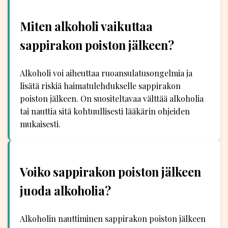
Miten alkoholi vaikuttaa
sappirakon poiston jälkeen?
Alkoholi voi aiheuttaa ruoansulatusongelmia ja
lisätä riskiä haimatulehdukselle sappirakon
poiston jälkeen. On suositeltavaa välttää alkoholia
tai nauttia sitä kohtuullisesti lääkärin ohjeiden
mukaisesti.
Voiko sappirakon poiston jälkeen
juoda alkoholia?
Alkoholin nauttiminen sappirakon poiston jälkeen