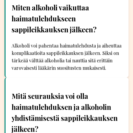
Miten alkoholi vaikuttaa
haimatulehdukseen
sappileikkauksen jälkeen?
Alkoholi voi pahentaa haimatulehdusta ja aiheuttaa
komplikaatioita sappileikkauksen jälkeen. Siksi on
tärkeää välttää alkoholia tai nauttia sitä erittäin
varovaisesti lääkärin suositusten mukaisesti.
Mitä seurauksia voi olla
haimatulehduksen ja alkoholin
yhdistämisestä sappileikkauksen
jälkeen?