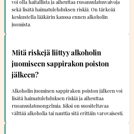
voi olla haitallista ja aiheuttaa ruoansulatusvaivoja
sekä lisätä haimatulehduksen riskiä. On tärkeää
keskustella lääkärin kanssa ennen alkoholin
juomista.
Mitä riskejä liittyy alkoholin
juomiseen sappirakon poiston
jälkeen?
Alkoholin juominen sappirakon poiston jälkeen voi
lisätä haimatulehduksen riskiä ja aiheuttaa
ruoansulatusongelmia. Siksi on suositeltavaa
välttää alkoholia tai nauttia sitä erittäin varovaisesti.