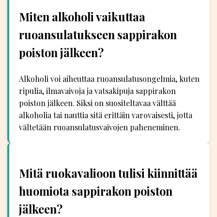
Miten alkoholi vaikuttaa
ruoansulatukseen sappirakon
poiston jälkeen?
Alkoholi voi aiheuttaa ruoansulatusongelmia, kuten
ripulia, ilmavaivoja ja vatsakipuja sappirakon
poiston jälkeen. Siksi on suositeltavaa välttää
alkoholia tai nauttia sitä erittäin varovaisesti, jotta
vältetään ruoansulatusvaivojen paheneminen.
Mitä ruokavalioon tulisi kiinnittää
huomiota sappirakon poiston
jälkeen?