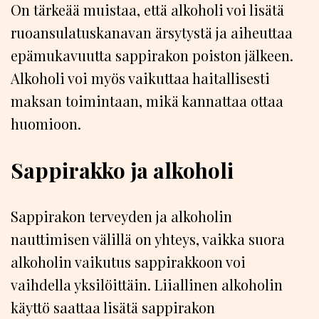
On tärkeää muistaa, että alkoholi voi lisätä
ruoansulatuskanavan ärsytystä ja aiheuttaa
epämukavuutta sappirakon poiston jälkeen.
Alkoholi voi myös vaikuttaa haitallisesti
maksan toimintaan, mikä kannattaa ottaa
huomioon.
Sappirakko ja alkoholi
Sappirakon terveyden ja alkoholin
nauttimisen välillä on yhteys, vaikka suora
alkoholin vaikutus sappirakkoon voi
vaihdella yksilöittäin. Liiallinen alkoholin
käyttö saattaa lisätä sappirakon