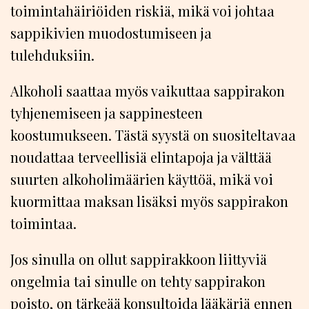
toimintahäiriöiden riskiä, mikä voi johtaa
sappikivien muodostumiseen ja
tulehduksiin.
Alkoholi saattaa myös vaikuttaa sappirakon
tyhjenemiseen ja sappinesteen
koostumukseen. Tästä syystä on suositeltavaa
noudattaa terveellisiä elintapoja ja välttää
suurten alkoholimäärien käyttöä, mikä voi
kuormittaa maksan lisäksi myös sappirakon
toimintaa.
Jos sinulla on ollut sappirakkoon liittyviä
ongelmia tai sinulle on tehty sappirakon
poisto, on tärkeää konsultoida lääkäriä ennen