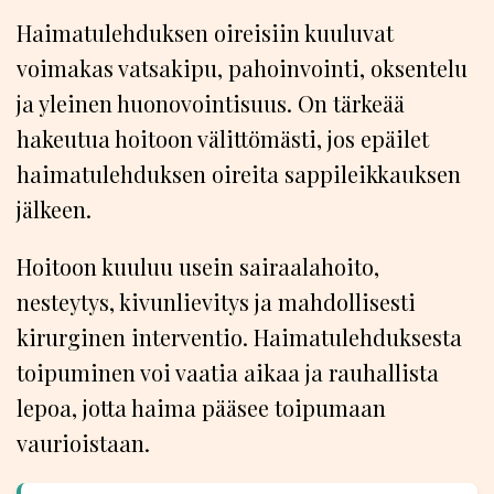
Haimatulehduksen oireisiin kuuluvat
voimakas vatsakipu, pahoinvointi, oksentelu
ja yleinen huonovointisuus. On tärkeää
hakeutua hoitoon välittömästi, jos epäilet
haimatulehduksen oireita sappileikkauksen
jälkeen.
Hoitoon kuuluu usein sairaalahoito,
nesteytys, kivunlievitys ja mahdollisesti
kirurginen interventio. Haimatulehduksesta
toipuminen voi vaatia aikaa ja rauhallista
lepoa, jotta haima pääsee toipumaan
vaurioistaan.