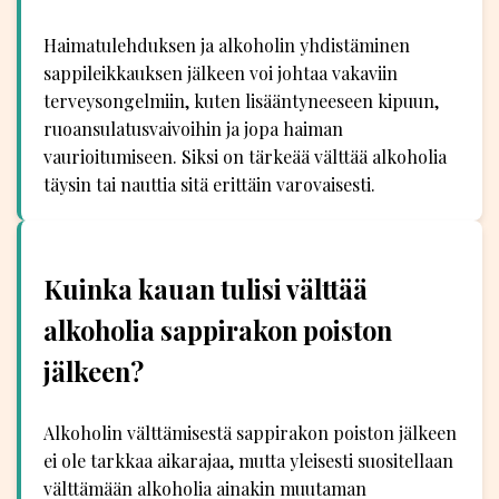
Haimatulehduksen ja alkoholin yhdistäminen
sappileikkauksen jälkeen voi johtaa vakaviin
terveysongelmiin, kuten lisääntyneeseen kipuun,
ruoansulatusvaivoihin ja jopa haiman
vaurioitumiseen. Siksi on tärkeää välttää alkoholia
täysin tai nauttia sitä erittäin varovaisesti.
Kuinka kauan tulisi välttää
alkoholia sappirakon poiston
jälkeen?
Alkoholin välttämisestä sappirakon poiston jälkeen
ei ole tarkkaa aikarajaa, mutta yleisesti suositellaan
välttämään alkoholia ainakin muutaman