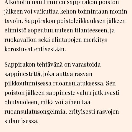
Alkoholin nauttiminen sappirakon poiston
jälkeen voi vaikuttaa kehon toimintaan monin
tavoin. Sappirakon poistoleikkauksen jälkeen
elimistö sopeutuu uuteen tilanteeseen, ja
ruokavalion sekä elintapojen merkitys
korostuvat entisestään.
Sappirakon tehtävänä on varastoida
sappinestettä, joka auttaa rasvan
pilkkoutumisessa ruoansulatuksessa. Sen
poiston jälkeen sappineste valuu jatkuvasti
ohutsuoleen, mikä voi aiheuttaa
ruoansulatusongelmia, erityisesti rasvojen
sulamisessa.