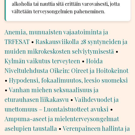
alkoholia tai nauttia sitä erittäin varovaisesti, jotta
vältetään terveysongelmien paheneminen.
Anemia, munuaisten vajaatoiminta ja
TRFESAT
•
Raskausviikolla 28 syntyneiden ja
muiden mikrokeskosten selviytymisestä
•
Kylmän vaikutus terveyteen
•
Hoida
Niveltulehdusta Oikein: Oireet ja Hoitokeinot
•
Hypodensi, fokaalimuutos, leesio suomeksi
•
Vanhan miehen seksuaalisuus ja
eturauhasen liikakasvu
•
Vaihdevuodet ja
unettomuus – Luontaistuotteet avuksi
•
Ampuma-aseet ja mielenterveysongelmat
aselupien taustalla
•
Verenpaineen hallinta ja