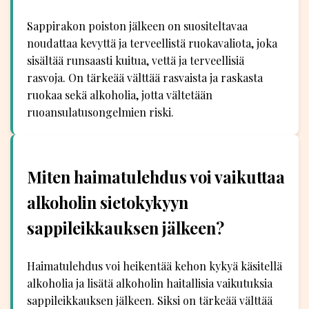
Sappirakon poiston jälkeen on suositeltavaa
noudattaa kevyttä ja terveellistä ruokavaliota, joka
sisältää runsaasti kuitua, vettä ja terveellisiä
rasvoja. On tärkeää välttää rasvaista ja raskasta
ruokaa sekä alkoholia, jotta vältetään
ruoansulatusongelmien riski.
Miten haimatulehdus voi vaikuttaa
alkoholin sietokykyyn
sappileikkauksen jälkeen?
Haimatulehdus voi heikentää kehon kykyä käsitellä
alkoholia ja lisätä alkoholin haitallisia vaikutuksia
sappileikkauksen jälkeen. Siksi on tärkeää välttää