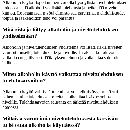
Alkoholin käytön lopettaminen voi olla hyödyllistä niveltulehduksen
hoidossa, sillä alkoholi voi lisätä tulehdusta ja heikentää nivelten
kuntoa. Lopettamisen myötä elimistö saa paremmat mahdollisuudet
toipua ja lääkehoidon teho voi parantua.
Mitä riskejä liittyy alkoholin ja niveltulehduksen
yhdistelmään?
Alkoholin ja niveltulehduksen yhdistelmä voi lisätä riskiä nivelten
vaurioitumiselle, tulehduksille ja kivuille. Lisäksi alkoholi voi
vaikuttaa negatiivisesti lääkityksen tehoon ja vaikeuttaa sairauden
hallintaa.
Miten alkoholin käyttö vaikuttaa niveltulehduksen
tulehdusarvoihin?
Alkoholin käyttö voi lisätä tulehdusarvoja elimistössä, mikä voi
pahentaa niveltulehduksen oireita ja aiheuttaa lisäkuormitusta
nivelille. Tulehdusarvojen seuranta on tärkeää niveltulehduksen
hoidossa.
Millaisia varotoimia niveltulehduksesta kärsivän
tulisi ottaa alkoholia käyttäessä?