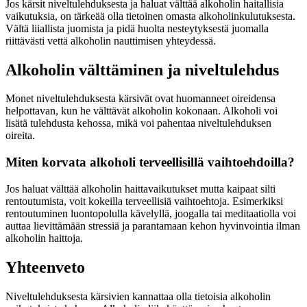
Jos kärsit niveltulehduksesta ja haluat välttää alkoholin haitallisia
vaikutuksia, on tärkeää olla tietoinen omasta alkoholinkulutuksesta.
Vältä liiallista juomista ja pidä huolta nesteytyksestä juomalla
riittävästi vettä alkoholin nauttimisen yhteydessä.
Alkoholin välttäminen ja niveltulehdus
Monet niveltulehduksesta kärsivät ovat huomanneet oireidensa
helpottavan, kun he välttävät alkoholin kokonaan. Alkoholi voi
lisätä tulehdusta kehossa, mikä voi pahentaa niveltulehduksen
oireita.
Miten korvata alkoholi terveellisillä vaihtoehdoilla?
Jos haluat välttää alkoholin haittavaikutukset mutta kaipaat silti
rentoutumista, voit kokeilla terveellisiä vaihtoehtoja. Esimerkiksi
rentoutuminen luontopolulla kävelyllä, joogalla tai meditaatiolla voi
auttaa lievittämään stressiä ja parantamaan kehon hyvinvointia ilman
alkoholin haittoja.
Yhteenveto
Niveltulehduksesta kärsivien kannattaa olla tietoisia alkoholin