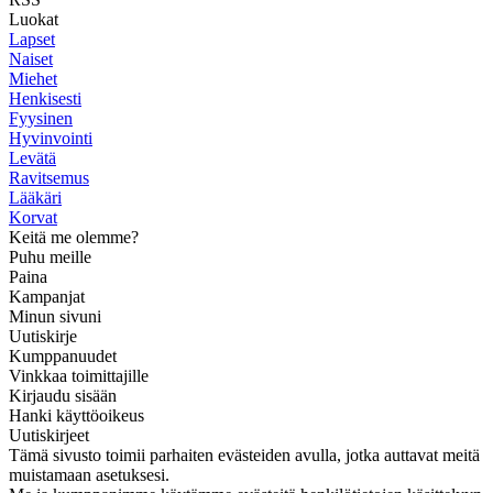
Luokat
Lapset
Naiset
Miehet
Henkisesti
Fyysinen
Hyvinvointi
Levätä
Ravitsemus
Lääkäri
Korvat
Keitä me olemme?
Puhu meille
Paina
Kampanjat
Minun sivuni
Uutiskirje
Kumppanuudet
Vinkkaa toimittajille
Kirjaudu sisään
Hanki käyttöoikeus
Uutiskirjeet
Tämä sivusto toimii parhaiten evästeiden avulla, jotka auttavat meitä
muistamaan asetuksesi.