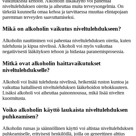
vaikutuksista kehoon. Alkoholin liikakäyttö voi pahentaa
niveltulehduksen oireita ja aiheuttaa muita terveysongelmia. On
tärkeää kuunnella omaa kehoa ja tarvittaessa muuttaa elintapojaan
paremman terveyden saavuttamiseksi.
Mikä on alkoholin vaikutus niveltulehdukseen?
Alkoholin nauttiminen voi pahentaa niveltulehduksen oireita, kuten
tulehdusta ja kipua nivelissä. Alkoholi voi myös vaikuttaa
negatiivisesti lääkityksen tehoon ja hidastaa paranemisprosessia.
Mitkä ovat alkoholin haittavaikutukset
niveltulehdukselle?
Alkoholi voi lisätä tulehdusta nivelissä, heikentää ruston kuntoa ja
vaikuttaa haitallisesti niveltulehduksen lääkehoidon tehokkuuteen.
Lisäksi alkoholi voi aiheuttaa painonnousua, mikä lisää nivelten
kuormitusta.
Voiko alkoholin käyttö laukaista niveltulehduksen
puhkeamisen?
Alkoholin runsas ja säännöllinen käyttö voi altistaa niveltulehduksen
puhkeamiselle, erityisesti henkilöillä, joilla on geneettinen alttius