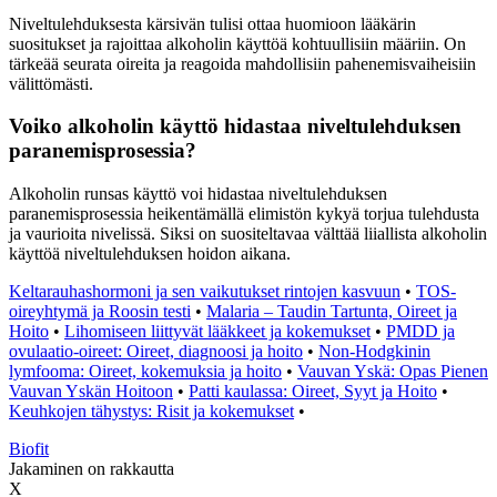
Niveltulehduksesta kärsivän tulisi ottaa huomioon lääkärin
suositukset ja rajoittaa alkoholin käyttöä kohtuullisiin määriin. On
tärkeää seurata oireita ja reagoida mahdollisiin pahenemisvaiheisiin
välittömästi.
Voiko alkoholin käyttö hidastaa niveltulehduksen
paranemisprosessia?
Alkoholin runsas käyttö voi hidastaa niveltulehduksen
paranemisprosessia heikentämällä elimistön kykyä torjua tulehdusta
ja vaurioita nivelissä. Siksi on suositeltavaa välttää liiallista alkoholin
käyttöä niveltulehduksen hoidon aikana.
Keltarauhashormoni ja sen vaikutukset rintojen kasvuun
•
TOS-
oireyhtymä ja Roosin testi
•
Malaria – Taudin Tartunta, Oireet ja
Hoito
•
Lihomiseen liittyvät lääkkeet ja kokemukset
•
PMDD ja
ovulaatio-oireet: Oireet, diagnoosi ja hoito
•
Non-Hodgkinin
lymfooma: Oireet, kokemuksia ja hoito
•
Vauvan Yskä: Opas Pienen
Vauvan Yskän Hoitoon
•
Patti kaulassa: Oireet, Syyt ja Hoito
•
Keuhkojen tähystys: Risit ja kokemukset
•
Biofit
Jakaminen on rakkautta
X