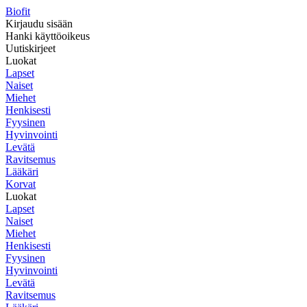
Biofit
Kirjaudu sisään
Hanki käyttöoikeus
Uutiskirjeet
Luokat
Lapset
Naiset
Miehet
Henkisesti
Fyysinen
Hyvinvointi
Levätä
Ravitsemus
Lääkäri
Korvat
Luokat
Lapset
Naiset
Miehet
Henkisesti
Fyysinen
Hyvinvointi
Levätä
Ravitsemus