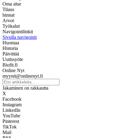
Oma alue
Tilaus
hinnat
Arvot
Työkalut
Navigointilinkit
Sivulla navigointi
Huomaa
Historia
Päivittää
Uutissyöte
Biofit.fi
Online Nyt
myynti@onlinenyt.fi
Jakaminen on rakkautta
X
Facebook
Instagram
LinkedIn
YouTube
Pinterest
TikTok
Mail
RSS