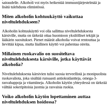
sairaudelle. Alkoholi voi myös heikentää immuunijärjestelmää ja
lisätä tulehdusta elimistössä.
Miten alkoholin kohtuukäyttö vaikuttaa
niveltulehdukseen?
Alkoholin kohtuukäyttö voi olla sallittua niveltulehduksesta
kärsiville, mutta on tärkeää ottaa huomioon yksilölliset tekijät ja
lääkärin suositukset. Pienet määrät alkoholia voivat rentouttaa ja
lievittää kipua, mutta liiallinen käyttö voi pahentaa oireita.
Millainen ruokavalio on suositeltava
niveltulehduksesta kärsiville, jotka käyttävät
alkoholia?
Niveltulehduksesta kärsivien tulisi suosia terveellistä ja monipuolista
ruokavaliota, joka sisältää runsaasti antioksidantteja, omega-3-
rasvahappoja ja vitamiineja. Alkoholin käytön yhteydessä on tärkeää
välttää sokeripitoisia juomia ja rasvaisia ruokia.
Voiko alkoholin käytön lopettaminen auttaa
niveltulehduksen hoidossa?