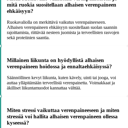
mitä ruokia suositellaan alhaisen verenpaineen
ehkäisyyn?
Ruokavaliolla on merkittävä vaikutus verenpaineeseen.
Alhaisen verenpaineen ehkäisyyn suositellaan suolan saannin
rajoittamista, riittävää nesteen juomista ja terveellisten rasvojen
sekä proteiinien saantia.
Millainen liikunta on hyödyllistä alhaisen
verenpaineen hoidossa ja ennaltaehkäisyssä?
Säännöllinen kevyt liikunta, kuten kävely, uinti tai jooga, voi
auttaa ylläpitämään terveellistä verenpainetta. Voimakkaat ja
äkilliset liikuntamuodot kannattaa välttää.
Miten stressi vaikuttaa verenpaineeseen ja miten
stressiä voi hallita alhaisen verenpaineen ollessa
kyseessä?