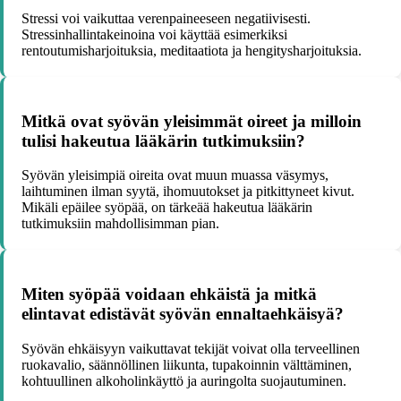
Stressi voi vaikuttaa verenpaineeseen negatiivisesti.
Stressinhallintakeinoina voi käyttää esimerkiksi
rentoutumisharjoituksia, meditaatiota ja hengitysharjoituksia.
Mitkä ovat syövän yleisimmät oireet ja milloin
tulisi hakeutua lääkärin tutkimuksiin?
Syövän yleisimpiä oireita ovat muun muassa väsymys,
laihtuminen ilman syytä, ihomuutokset ja pitkittyneet kivut.
Mikäli epäilee syöpää, on tärkeää hakeutua lääkärin
tutkimuksiin mahdollisimman pian.
Miten syöpää voidaan ehkäistä ja mitkä
elintavat edistävät syövän ennaltaehkäisyä?
Syövän ehkäisyyn vaikuttavat tekijät voivat olla terveellinen
ruokavalio, säännöllinen liikunta, tupakoinnin välttäminen,
kohtuullinen alkoholinkäyttö ja auringolta suojautuminen.