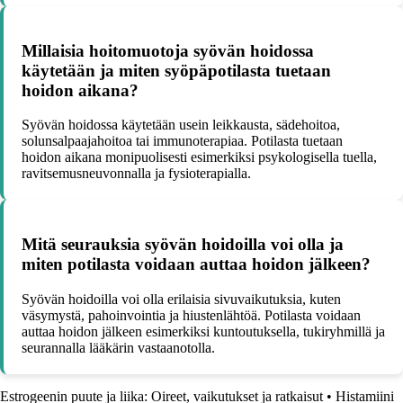
Millaisia hoitomuotoja syövän hoidossa
käytetään ja miten syöpäpotilasta tuetaan
hoidon aikana?
Syövän hoidossa käytetään usein leikkausta, sädehoitoa,
solunsalpaajahoitoa tai immunoterapiaa. Potilasta tuetaan
hoidon aikana monipuolisesti esimerkiksi psykologisella tuella,
ravitsemusneuvonnalla ja fysioterapialla.
Mitä seurauksia syövän hoidoilla voi olla ja
miten potilasta voidaan auttaa hoidon jälkeen?
Syövän hoidoilla voi olla erilaisia sivuvaikutuksia, kuten
väsymystä, pahoinvointia ja hiustenlähtöä. Potilasta voidaan
auttaa hoidon jälkeen esimerkiksi kuntoutuksella, tukiryhmillä ja
seurannalla lääkärin vastaanotolla.
Estrogeenin puute ja liika: Oireet, vaikutukset ja ratkaisut
•
Histamiini