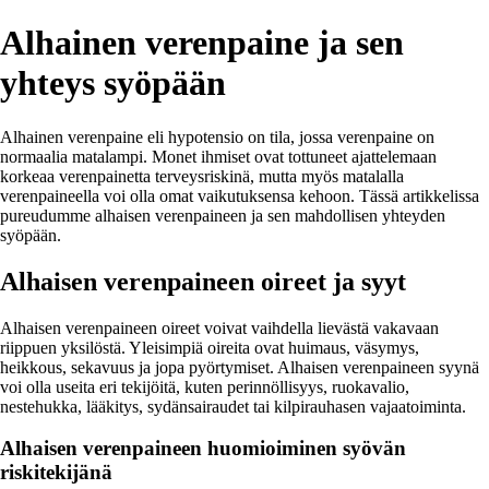
Alhainen verenpaine ja sen
yhteys syöpään
Alhainen verenpaine eli hypotensio on tila, jossa verenpaine on
normaalia matalampi. Monet ihmiset ovat tottuneet ajattelemaan
korkeaa verenpainetta terveysriskinä, mutta myös matalalla
verenpaineella voi olla omat vaikutuksensa kehoon. Tässä artikkelissa
pureudumme alhaisen verenpaineen ja sen mahdollisen yhteyden
syöpään.
Alhaisen verenpaineen oireet ja syyt
Alhaisen verenpaineen oireet voivat vaihdella lievästä vakavaan
riippuen yksilöstä. Yleisimpiä oireita ovat huimaus, väsymys,
heikkous, sekavuus ja jopa pyörtymiset. Alhaisen verenpaineen syynä
voi olla useita eri tekijöitä, kuten perinnöllisyys, ruokavalio,
nestehukka, lääkitys, sydänsairaudet tai kilpirauhasen vajaatoiminta.
Alhaisen verenpaineen huomioiminen syövän
riskitekijänä