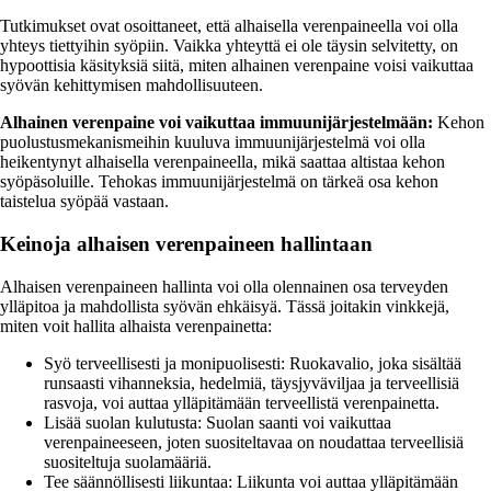
Tutkimukset ovat osoittaneet, että alhaisella verenpaineella voi olla
yhteys tiettyihin syöpiin. Vaikka yhteyttä ei ole täysin selvitetty, on
hypoottisia käsityksiä siitä, miten alhainen verenpaine voisi vaikuttaa
syövän kehittymisen mahdollisuuteen.
Alhainen verenpaine voi vaikuttaa immuunijärjestelmään:
Kehon
puolustusmekanismeihin kuuluva immuunijärjestelmä voi olla
heikentynyt alhaisella verenpaineella, mikä saattaa altistaa kehon
syöpäsoluille. Tehokas immuunijärjestelmä on tärkeä osa kehon
taistelua syöpää vastaan.
Keinoja alhaisen verenpaineen hallintaan
Alhaisen verenpaineen hallinta voi olla olennainen osa terveyden
ylläpitoa ja mahdollista syövän ehkäisyä. Tässä joitakin vinkkejä,
miten voit hallita alhaista verenpainetta:
Syö terveellisesti ja monipuolisesti: Ruokavalio, joka sisältää
runsaasti vihanneksia, hedelmiä, täysjyväviljaa ja terveellisiä
rasvoja, voi auttaa ylläpitämään terveellistä verenpainetta.
Lisää suolan kulutusta: Suolan saanti voi vaikuttaa
verenpaineeseen, joten suositeltavaa on noudattaa terveellisiä
suositeltuja suolamääriä.
Tee säännöllisesti liikuntaa: Liikunta voi auttaa ylläpitämään