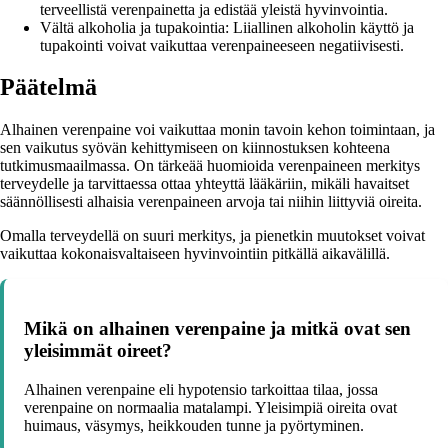
terveellistä verenpainetta ja edistää yleistä hyvinvointia.
Vältä alkoholia ja tupakointia: Liiallinen alkoholin käyttö ja
tupakointi voivat vaikuttaa verenpaineeseen negatiivisesti.
Päätelmä
Alhainen verenpaine voi vaikuttaa monin tavoin kehon toimintaan, ja
sen vaikutus syövän kehittymiseen on kiinnostuksen kohteena
tutkimusmaailmassa. On tärkeää huomioida verenpaineen merkitys
terveydelle ja tarvittaessa ottaa yhteyttä lääkäriin, mikäli havaitset
säännöllisesti alhaisia verenpaineen arvoja tai niihin liittyviä oireita.
Omalla terveydellä on suuri merkitys, ja pienetkin muutokset voivat
vaikuttaa kokonaisvaltaiseen hyvinvointiin pitkällä aikavälillä.
Mikä on alhainen verenpaine ja mitkä ovat sen
yleisimmät oireet?
Alhainen verenpaine eli hypotensio tarkoittaa tilaa, jossa
verenpaine on normaalia matalampi. Yleisimpiä oireita ovat
huimaus, väsymys, heikkouden tunne ja pyörtyminen.