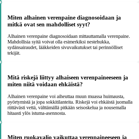
Miten alhainen verenpaine diagnosoidaan ja
mitkä ovat sen mahdolliset syyt?
Alhainen verenpaine diagnosoidaan mittauttamalla verenpaine.
Mahdollisia syitä voivat olla esimerkiksi nestehukka,
sydänsairaudet, lääkkeiden sivuvaikutukset tai perinnölliset
tekijät.
Mitä riskejä liittyy alhaiseen verenpaineeseen ja
miten niitä voidaan ehkäistä?
Alhainen verenpaine voi aiheuttaa muun muassa huimausta,
pyörtymistä ja jopa sokkitilanteita. Riskejä voi ehkäistä juomalla
riittävästi vettä, välttämällä pitkään seisoskelua ja nousemalla
hitaasti ylös istuma-asennosta.
Miten ruokavalio vaikuttaa verenpaineeseen ja