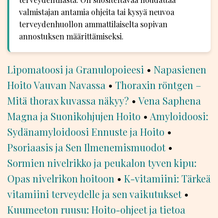
valmistajan antamia ohjeita tai kysyä neuvoa
terveydenhuollon ammattilaiselta sopivan
annostuksen määrittämiseksi.
Lipomatoosi ja Granulopoieesi
•
Napasienen
Hoito Vauvan Navassa
•
Thoraxin röntgen –
Mitä thorax kuvassa näkyy?
•
Vena Saphena
Magna ja Suonikohjujen Hoito
•
Amyloidoosi:
Sydänamyloidoosi Ennuste ja Hoito
•
Psoriaasis ja Sen Ilmenemismuodot
•
Sormien nivelrikko ja peukalon tyven kipu:
Opas nivelrikon hoitoon
•
K-vitamiini: Tärkeä
vitamiini terveydelle ja sen vaikutukset
•
Kuumeeton ruusu: Hoito-ohjeet ja tietoa