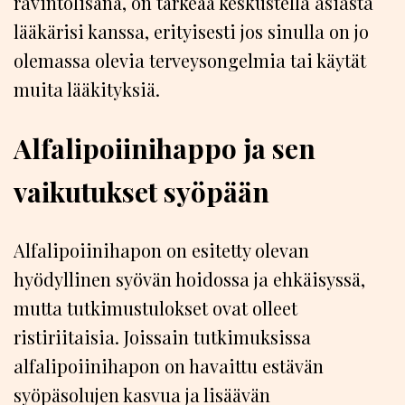
ravintolisänä, on tärkeää keskustella asiasta
lääkärisi kanssa, erityisesti jos sinulla on jo
olemassa olevia terveysongelmia tai käytät
muita lääkityksiä.
Alfalipoiinihappo ja sen
vaikutukset syöpään
Alfalipoiinihapon on esitetty olevan
hyödyllinen syövän hoidossa ja ehkäisyssä,
mutta tutkimustulokset ovat olleet
ristiriitaisia. Joissain tutkimuksissa
alfalipoiinihapon on havaittu estävän
syöpäsolujen kasvua ja lisäävän