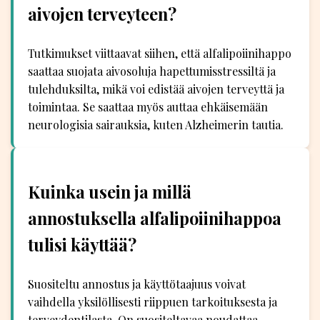
aivojen terveyteen?
Tutkimukset viittaavat siihen, että alfalipoiinihappo
saattaa suojata aivosoluja hapettumisstressiltä ja
tulehduksilta, mikä voi edistää aivojen terveyttä ja
toimintaa. Se saattaa myös auttaa ehkäisemään
neurologisia sairauksia, kuten Alzheimerin tautia.
Kuinka usein ja millä
annostuksella alfalipoiinihappoa
tulisi käyttää?
Suositeltu annostus ja käyttötaajuus voivat
vaihdella yksilöllisesti riippuen tarkoituksesta ja
terveydentilasta. On suositeltavaa noudattaa