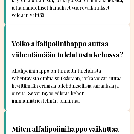
käytön aloittamista, jos käytössä on muita lääkkeitä,
jotta mahdolliset haitalliset vuorovaikutukset
voidaan välttää.
Voiko alfalipoiinihappo auttaa
vähentämään tulehdusta kehossa?
Alfalipoiinihappo on tunnettu tulehdusta
vähentävistä ominaisuuksistaan, jotka voivat auttaa
lievittämään erilaisia tulehduksellisia sairauksia ja
oireita. Se voi myös edistää kehon
immuunijärjestelmän toimintaa.
Miten alfalipoiinihappo vaikuttaa