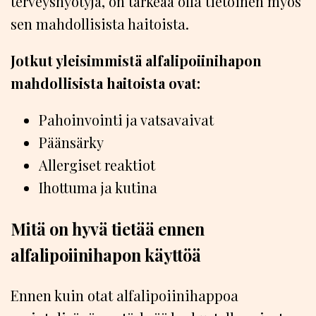
terveyshyötyjä, on tärkeää olla tietoinen myös
sen mahdollisista haitoista.
Jotkut yleisimmistä alfalipoiinihapon
mahdollisista haitoista ovat:
Pahoinvointi ja vatsavaivat
Päänsärky
Allergiset reaktiot
Ihottuma ja kutina
Mitä on hyvä tietää ennen
alfalipoiinihapon käyttöä
Ennen kuin otat alfalipoiinihappoa