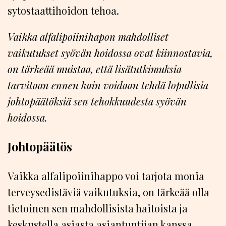
sytostaattihoidon tehoa.
Vaikka alfalipoiinihapon mahdolliset
vaikutukset syövän hoidossa ovat kiinnostavia,
on tärkeää muistaa, että lisätutkimuksia
tarvitaan ennen kuin voidaan tehdä lopullisia
johtopäätöksiä sen tehokkuudesta syövän
hoidossa.
Johtopäätös
Vaikka alfalipoiinihappo voi tarjota monia
terveysedistäviä vaikutuksia, on tärkeää olla
tietoinen sen mahdollisista haitoista ja
keskustella asiasta asiantuntijan kanssa