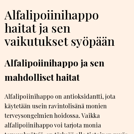
Alfalipoiinihappo
haitat ja sen
vaikutukset syöpään
Alfalipoiinihappo ja sen
mahdolliset haitat
Alfalipoiinihappo on antioksidantti, jota
käytetään usein ravintolisänä monien
terveysongelmien hoidossa. Vaikka
alfalipoiinihappo voi tarjota monia