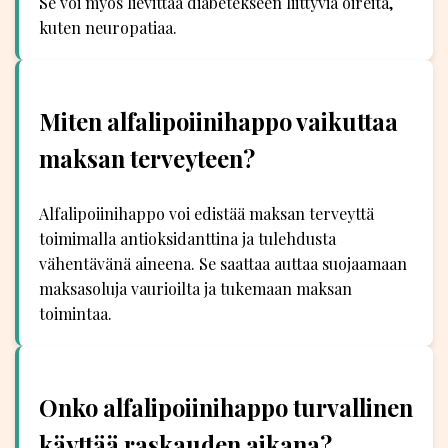
Se voi myös lievittää diabetekseen liittyviä oireita,
kuten neuropatiaa.
Miten alfalipoiinihappo vaikuttaa
maksan terveyteen?
Alfalipoiinihappo voi edistää maksan terveyttä
toimimalla antioksidanttina ja tulehdusta
vähentävänä aineena. Se saattaa auttaa suojaamaan
maksasoluja vaurioilta ja tukemaan maksan
toimintaa.
Onko alfalipoiinihappo turvallinen
käyttää raskauden aikana?