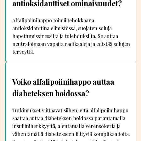
antioksidanttiset ominaisuudet?
Alfalipoiinihappo toimii tehokkaana
antioksidanttina elimistössä, suojaten soluja
hapettumisstressiltä ja tulehduksilta. Se auttaa
neutraloimaan vapaita radikaaleja ja edistää solujen
terveyttä.
Voiko alfalipoiinihappo auttaa
diabeteksen hoidossa?
Tutkimukset viittaavat siihen, että alfalipoiinihappo
saattaa auttaa diabeteksen hoidossa parantamalla
insuliiniherkkyyttä, alentamalla verensokeria ja
vähentämällä diabetekseen liittyviä komplikaatioita.