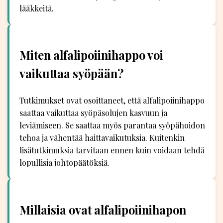
lääkkeitä.
Miten alfalipoiinihappo voi
vaikuttaa syöpään?
Tutkimukset ovat osoittaneet, että alfalipoiinihappo
saattaa vaikuttaa syöpäsolujen kasvuun ja
leviämiseen. Se saattaa myös parantaa syöpähoidon
tehoa ja vähentää haittavaikutuksia. Kuitenkin
lisätutkimuksia tarvitaan ennen kuin voidaan tehdä
lopullisia johtopäätöksiä.
Millaisia ovat alfalipoiinihapon