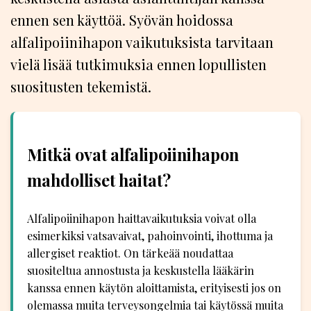
ennen sen käyttöä. Syövän hoidossa
alfalipoiinihapon vaikutuksista tarvitaan
vielä lisää tutkimuksia ennen lopullisten
suositusten tekemistä.
Mitkä ovat alfalipoiinihapon
mahdolliset haitat?
Alfalipoiinihapon haittavaikutuksia voivat olla
esimerkiksi vatsavaivat, pahoinvointi, ihottuma ja
allergiset reaktiot. On tärkeää noudattaa
suositeltua annostusta ja keskustella lääkärin
kanssa ennen käytön aloittamista, erityisesti jos on
olemassa muita terveysongelmia tai käytössä muita