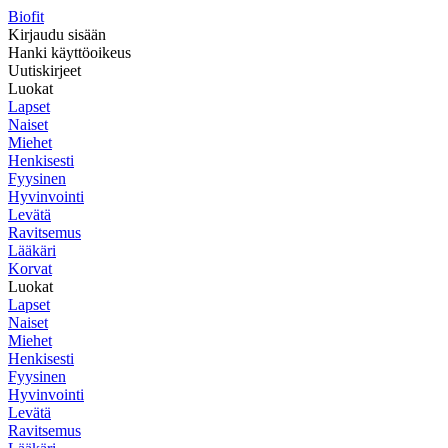
Biofit
Kirjaudu sisään
Hanki käyttöoikeus
Uutiskirjeet
Luokat
Lapset
Naiset
Miehet
Henkisesti
Fyysinen
Hyvinvointi
Levätä
Ravitsemus
Lääkäri
Korvat
Luokat
Lapset
Naiset
Miehet
Henkisesti
Fyysinen
Hyvinvointi
Levätä
Ravitsemus