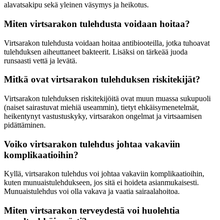
alavatsakipu sekä yleinen väsymys ja heikotus.
Miten virtsarakon tulehdusta voidaan hoitaa?
Virtsarakon tulehdusta voidaan hoitaa antibiooteilla, jotka tuhoavat
tulehduksen aiheuttaneet bakteerit. Lisäksi on tärkeää juoda
runsaasti vettä ja levätä.
Mitkä ovat virtsarakon tulehduksen riskitekijät?
Virtsarakon tulehduksen riskitekijöitä ovat muun muassa sukupuoli
(naiset sairastuvat miehiä useammin), tietyt ehkäisymenetelmät,
heikentynyt vastustuskyky, virtsarakon ongelmat ja virtsaamisen
pidättäminen.
Voiko virtsarakon tulehdus johtaa vakaviin
komplikaatioihin?
Kyllä, virtsarakon tulehdus voi johtaa vakaviin komplikaatioihin,
kuten munuaistulehdukseen, jos sitä ei hoideta asianmukaisesti.
Munuaistulehdus voi olla vakava ja vaatia sairaalahoitoa.
Miten virtsarakon terveydestä voi huolehtia