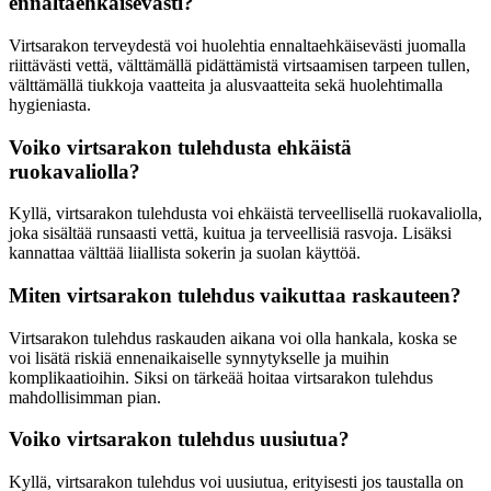
ennaltaehkäisevästi?
Virtsarakon terveydestä voi huolehtia ennaltaehkäisevästi juomalla
riittävästi vettä, välttämällä pidättämistä virtsaamisen tarpeen tullen,
välttämällä tiukkoja vaatteita ja alusvaatteita sekä huolehtimalla
hygieniasta.
Voiko virtsarakon tulehdusta ehkäistä
ruokavaliolla?
Kyllä, virtsarakon tulehdusta voi ehkäistä terveellisellä ruokavaliolla,
joka sisältää runsaasti vettä, kuitua ja terveellisiä rasvoja. Lisäksi
kannattaa välttää liiallista sokerin ja suolan käyttöä.
Miten virtsarakon tulehdus vaikuttaa raskauteen?
Virtsarakon tulehdus raskauden aikana voi olla hankala, koska se
voi lisätä riskiä ennenaikaiselle synnytykselle ja muihin
komplikaatioihin. Siksi on tärkeää hoitaa virtsarakon tulehdus
mahdollisimman pian.
Voiko virtsarakon tulehdus uusiutua?
Kyllä, virtsarakon tulehdus voi uusiutua, erityisesti jos taustalla on