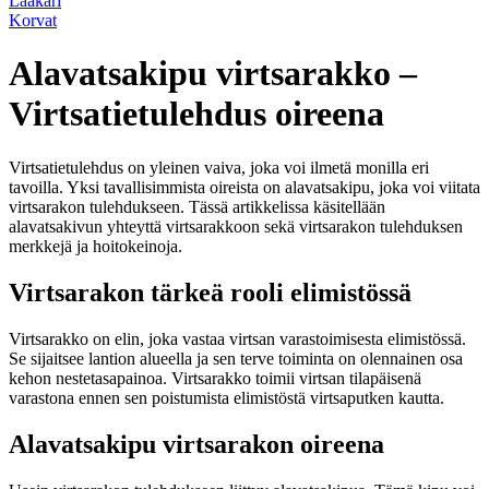
Lääkäri
Korvat
Alavatsakipu virtsarakko –
Virtsatietulehdus oireena
Virtsatietulehdus on yleinen vaiva, joka voi ilmetä monilla eri
tavoilla. Yksi tavallisimmista oireista on alavatsakipu, joka voi viitata
virtsarakon tulehdukseen. Tässä artikkelissa käsitellään
alavatsakivun yhteyttä virtsarakkoon sekä virtsarakon tulehduksen
merkkejä ja hoitokeinoja.
Virtsarakon tärkeä rooli elimistössä
Virtsarakko on elin, joka vastaa virtsan varastoimisesta elimistössä.
Se sijaitsee lantion alueella ja sen terve toiminta on olennainen osa
kehon nestetasapainoa. Virtsarakko toimii virtsan tilapäisenä
varastona ennen sen poistumista elimistöstä virtsaputken kautta.
Alavatsakipu virtsarakon oireena