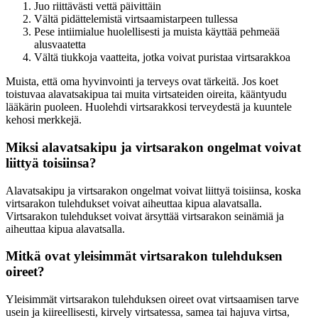
Juo riittävästi vettä päivittäin
Vältä pidättelemistä virtsaamistarpeen tullessa
Pese intiimialue huolellisesti ja muista käyttää pehmeää
alusvaatetta
Vältä tiukkoja vaatteita, jotka voivat puristaa virtsarakkoa
Muista, että oma hyvinvointi ja terveys ovat tärkeitä. Jos koet
toistuvaa alavatsakipua tai muita virtsateiden oireita, kääntyudu
lääkärin puoleen. Huolehdi virtsarakkosi terveydestä ja kuuntele
kehosi merkkejä.
Miksi alavatsakipu ja virtsarakon ongelmat voivat
liittyä toisiinsa?
Alavatsakipu ja virtsarakon ongelmat voivat liittyä toisiinsa, koska
virtsarakon tulehdukset voivat aiheuttaa kipua alavatsalla.
Virtsarakon tulehdukset voivat ärsyttää virtsarakon seinämiä ja
aiheuttaa kipua alavatsalla.
Mitkä ovat yleisimmät virtsarakon tulehduksen
oireet?
Yleisimmät virtsarakon tulehduksen oireet ovat virtsaamisen tarve
usein ja kiireellisesti, kirvely virtsatessa, samea tai hajuva virtsa,