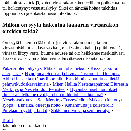
jokin altistava tekijä, kuten virtsarakon rakenteellinen poikkeavuus
tai heikentynyt vastustuskyky. Siksi on tärkeää hoitaa tulehdus
loppuun asti ja ehkäistä uusia infektioita.
Milloin on syytä hakeutua lääkäriin virtsarakon
oireiden takia?
On syytä hakeutua lääkäriin, jos virtsarakon oireet, kuten
virtsaamiskivut ja alavatsakivut, ovat voimakkaita ja pitkittyneitä,
virtsaan liittyy verta, kuume nousee tai olo heikkenee merkittävästi.
Lääkäri voi arvioida tilanteen ja tarvittaessa määrätä hoidon.
Paksusuolen tähystys: Mitä sinun tulisi tietää?
•
Kissa- ja koira-
allergiasta
•
Hypopnea, Sentr ai ja Uvula Turvonnut – Uniapnea
Ahi:n Haasteita
•
Opas lipoomiin: Kaikki mitä sinun tulee tietää
pehmytkudoskasvaimista
•
Miten Hallita Nestetasapainoa: Diureesin
Merkitys ja Nestehoidon Perusteet
•
Hyvänlaatuiset muutokset
rinnassa – Mitä ne ovat ja miten niihin tulisi suhtautua?
•
Nosebovaikutus ja Sen Merkitys Terveydelle
•
Maksaan levinnyt
syöpä – Elinaika, oireet ja hoito
•
Kananmuna ja kolesteroli:
Puretaan myytit ja faktat
•
Sakkainen virtsa ja sen merkitys
•
Biofit
Jakaminen on rakkautta
X