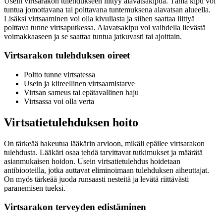
Usein virtsarakon tulehdukseen liittyy alavatsakipua. Tämä kipu voi
tuntua jomottavana tai polttavana tuntemuksena alavatsan alueella.
Lisäksi virtsaaminen voi olla kivuliasta ja siihen saattaa liittyä
polttava tunne virtsaputkessa. Alavatsakipu voi vaihdella lievästä
voimakkaaseen ja se saattaa tuntua jatkuvasti tai ajoittain.
Virtsarakon tulehduksen oireet
Poltto tunne virtsatessa
Usein ja kiireellinen virtsaamistarve
Virtsan sameus tai epätavallinen haju
Virtsassa voi olla verta
Virtsatietulehduksen hoito
On tärkeää hakeutua lääkärin arvioon, mikäli epäilee virtsarakon
tulehdusta. Lääkäri osaa tehdä tarvittavat tutkimukset ja määrätä
asianmukaisen hoidon. Usein virtsatietulehdus hoidetaan
antibiooteilla, jotka auttavat eliminoimaan tulehduksen aiheuttajat.
On myös tärkeää juoda runsaasti nesteitä ja levätä riittävästi
paranemisen tueksi.
Virtsarakon terveyden edistäminen