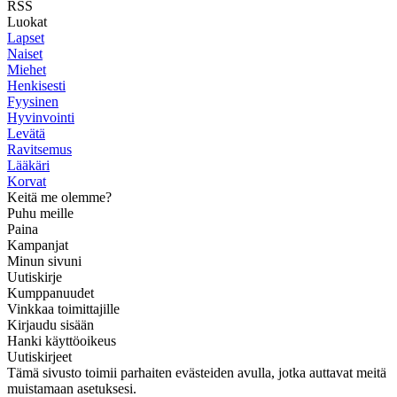
RSS
Luokat
Lapset
Naiset
Miehet
Henkisesti
Fyysinen
Hyvinvointi
Levätä
Ravitsemus
Lääkäri
Korvat
Keitä me olemme?
Puhu meille
Paina
Kampanjat
Minun sivuni
Uutiskirje
Kumppanuudet
Vinkkaa toimittajille
Kirjaudu sisään
Hanki käyttöoikeus
Uutiskirjeet
Tämä sivusto toimii parhaiten evästeiden avulla, jotka auttavat meitä
muistamaan asetuksesi.