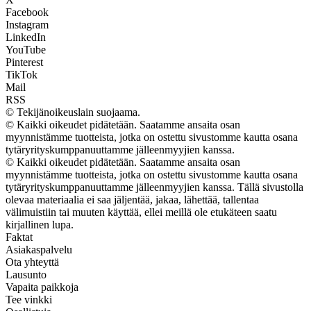
Facebook
Instagram
LinkedIn
YouTube
Pinterest
TikTok
Mail
RSS
© Tekijänoikeuslain suojaama.
© Kaikki oikeudet pidätetään. Saatamme ansaita osan
myynnistämme tuotteista, jotka on ostettu sivustomme kautta osana
tytäryrityskumppanuuttamme jälleenmyyjien kanssa.
© Kaikki oikeudet pidätetään. Saatamme ansaita osan
myynnistämme tuotteista, jotka on ostettu sivustomme kautta osana
tytäryrityskumppanuuttamme jälleenmyyjien kanssa. Tällä sivustolla
olevaa materiaalia ei saa jäljentää, jakaa, lähettää, tallentaa
välimuistiin tai muuten käyttää, ellei meillä ole etukäteen saatu
kirjallinen lupa.
Faktat
Asiakaspalvelu
Ota yhteyttä
Lausunto
Vapaita paikkoja
Tee vinkki