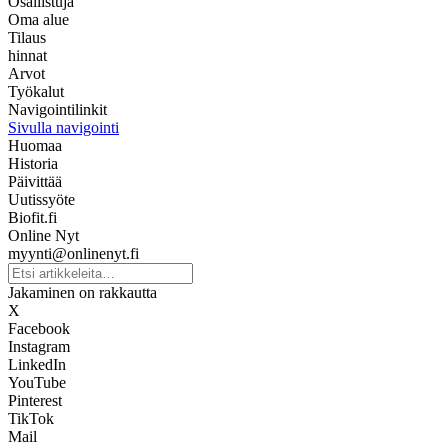
Osallistuja
Oma alue
Tilaus
hinnat
Arvot
Työkalut
Navigointilinkit
Sivulla navigointi
Huomaa
Historia
Päivittää
Uutissyöte
Biofit.fi
Online Nyt
myynti@onlinenyt.fi
Jakaminen on rakkautta
X
Facebook
Instagram
LinkedIn
YouTube
Pinterest
TikTok
Mail