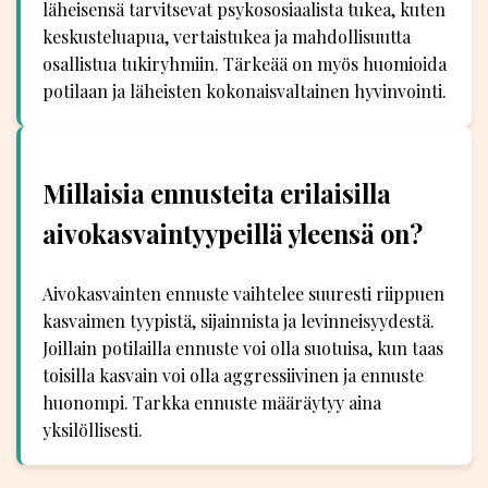
läheisensä tarvitsevat psykososiaalista tukea, kuten
keskusteluapua, vertaistukea ja mahdollisuutta
osallistua tukiryhmiin. Tärkeää on myös huomioida
potilaan ja läheisten kokonaisvaltainen hyvinvointi.
Millaisia ennusteita erilaisilla
aivokasvaintyypeillä yleensä on?
Aivokasvainten ennuste vaihtelee suuresti riippuen
kasvaimen tyypistä, sijainnista ja levinneisyydestä.
Joillain potilailla ennuste voi olla suotuisa, kun taas
toisilla kasvain voi olla aggressiivinen ja ennuste
huonompi. Tarkka ennuste määräytyy aina
yksilöllisesti.