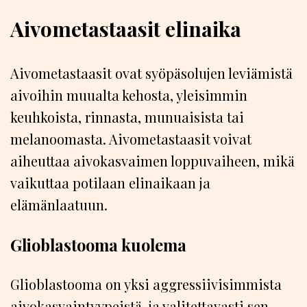
Aivometastaasit elinaika
Aivometastaasit ovat syöpäsolujen leviämistä
aivoihin muualta kehosta, yleisimmin
keuhkoista, rinnasta, munuaisista tai
melanoomasta. Aivometastaasit voivat
aiheuttaa aivokasvaimen loppuvaiheen, mikä
vaikuttaa potilaan elinaikaan ja
elämänlaatuun.
Glioblastooma kuolema
Glioblastooma on yksi aggressiivisimmista
aivokasvaintyypeistä, ja valitettavasti sen