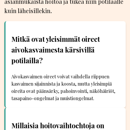
asianmukaista hoitoa ja tukea niin potilaalle
kuin läheisillekin.
Mitkä ovat yleisimmät oireet
aivokasvaimesta kärsivillä
potilailla?
Aivokasvaimen oireet voivat vaihdella riippuen
kasvaimen sijainnista ja koosta, mutta yleisimpiä
oireita ovat päänsärky, pahoinvointi, näköhäiriöt,
tasapaino-ongelmat ja muistiongelmat.
Millaisia hoitovaihtoehtoja on