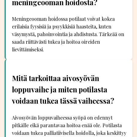
meningeooman hoidosta?
Meningeooman hoidossa potilaat voivat kokea
erilaisia fyysisiä ja psyykkisiä haasteita, kuten
väsymystä, pahoinvointia ja ahdistusta. Tärkeää on
saada riittävästi tukea ja hoitoa oireiden
lievittämiseksi.
Mitä tarkoittaa aivosyövän
loppuvaihe ja miten potilasta
voidaan tukea tässä vaiheessa?
Aivosyövän loppuvaiheessa syöpä on edennyt
pitkälle eikä parantavaa hoitoa enää ole. Potilasta
voidaan tukea palliatiivisella hoidolla, joka keskittyy