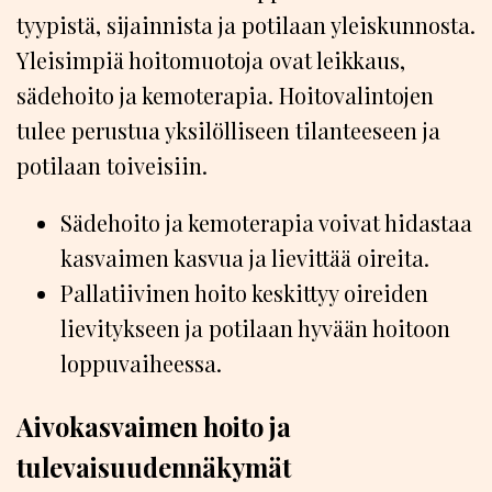
tyypistä, sijainnista ja potilaan yleiskunnosta.
Yleisimpiä hoitomuotoja ovat leikkaus,
sädehoito ja kemoterapia. Hoitovalintojen
tulee perustua yksilölliseen tilanteeseen ja
potilaan toiveisiin.
Sädehoito ja kemoterapia voivat hidastaa
kasvaimen kasvua ja lievittää oireita.
Pallatiivinen hoito keskittyy oireiden
lievitykseen ja potilaan hyvään hoitoon
loppuvaiheessa.
Aivokasvaimen hoito ja
tulevaisuudennäkymät