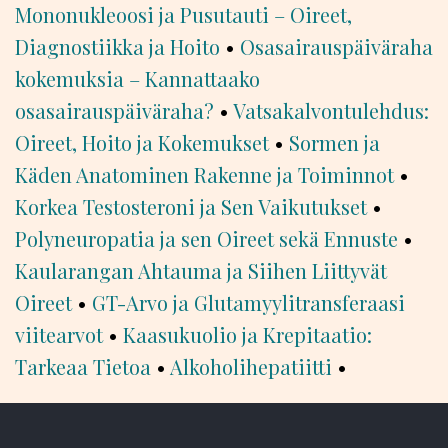
Mononukleoosi ja Pusutauti – Oireet,
Diagnostiikka ja Hoito
•
Osasairauspäiväraha
kokemuksia – Kannattaako
osasairauspäiväraha?
•
Vatsakalvontulehdus:
Oireet, Hoito ja Kokemukset
•
Sormen ja
Käden Anatominen Rakenne ja Toiminnot
•
Korkea Testosteroni ja Sen Vaikutukset
•
Polyneuropatia ja sen Oireet sekä Ennuste
•
Kaularangan Ahtauma ja Siihen Liittyvät
Oireet
•
GT-Arvo ja Glutamyylitransferaasi
viitearvot
•
Kaasukuolio ja Krepitaatio:
Tarkeaa Tietoa
•
Alkoholihepatiitti
•