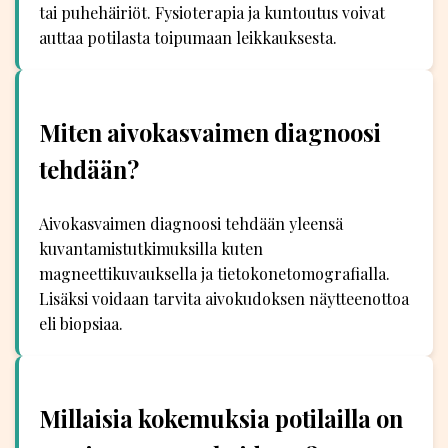
tai puhehäiriöt. Fysioterapia ja kuntoutus voivat
auttaa potilasta toipumaan leikkauksesta.
Miten aivokasvaimen diagnoosi
tehdään?
Aivokasvaimen diagnoosi tehdään yleensä
kuvantamistutkimuksilla kuten
magneettikuvauksella ja tietokonetomografialla.
Lisäksi voidaan tarvita aivokudoksen näytteenottoa
eli biopsiaa.
Millaisia kokemuksia potilailla on