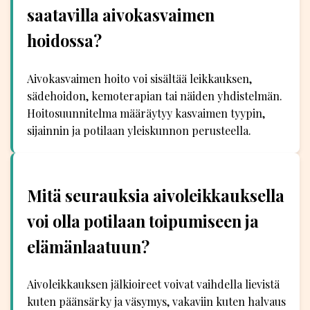
saatavilla aivokasvaimen
hoidossa?
Aivokasvaimen hoito voi sisältää leikkauksen,
sädehoidon, kemoterapian tai näiden yhdistelmän.
Hoitosuunnitelma määräytyy kasvaimen tyypin,
sijainnin ja potilaan yleiskunnon perusteella.
Mitä seurauksia aivoleikkauksella
voi olla potilaan toipumiseen ja
elämänlaatuun?
Aivoleikkauksen jälkioireet voivat vaihdella lievistä
kuten päänsärky ja väsymys, vakaviin kuten halvaus