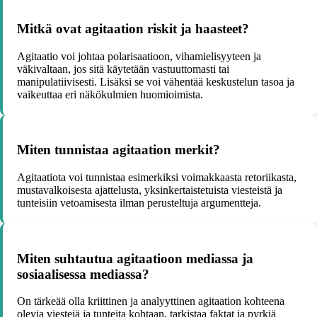
Mitkä ovat agitaation riskit ja haasteet?
Agitaatio voi johtaa polarisaatioon, vihamielisyyteen ja
väkivaltaan, jos sitä käytetään vastuuttomasti tai
manipulatiivisesti. Lisäksi se voi vähentää keskustelun tasoa ja
vaikeuttaa eri näkökulmien huomioimista.
Miten tunnistaa agitaation merkit?
Agitaatiota voi tunnistaa esimerkiksi voimakkaasta retoriikasta,
mustavalkoisesta ajattelusta, yksinkertaistetuista viesteistä ja
tunteisiin vetoamisesta ilman perusteltuja argumentteja.
Miten suhtautua agitaatioon mediassa ja
sosiaalisessa mediassa?
On tärkeää olla kriittinen ja analyyttinen agitaation kohteena
olevia viestejä ja tunteita kohtaan, tarkistaa faktat ja pyrkiä