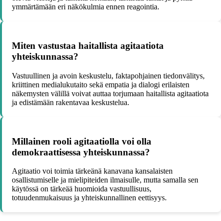
ymmärtämään eri näkökulmia ennen reagointia.
Miten vastustaa haitallista agitaatiota
yhteiskunnassa?
Vastuullinen ja avoin keskustelu, faktapohjainen tiedonvälitys,
kriittinen medialukutaito sekä empatia ja dialogi erilaisten
näkemysten välillä voivat auttaa torjumaan haitallista agitaatiota
ja edistämään rakentavaa keskustelua.
Millainen rooli agitaatiolla voi olla
demokraattisessa yhteiskunnassa?
Agitaatio voi toimia tärkeänä kanavana kansalaisten
osallistumiselle ja mielipiteiden ilmaisulle, mutta samalla sen
käytössä on tärkeää huomioida vastuullisuus,
totuudenmukaisuus ja yhteiskunnallinen eettisyys.