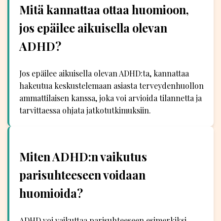
Mitä kannattaa ottaa huomioon,
jos epäilee aikuisella olevan
ADHD?
Jos epäilee aikuisella olevan ADHD:ta, kannattaa
hakeutua keskustelemaan asiasta terveydenhuollon
ammattilaisen kanssa, joka voi arvioida tilannetta ja
tarvittaessa ohjata jatkotutkimuksiin.
Miten ADHD:n vaikutus
parisuhteeseen voidaan
huomioida?
ADHD voi vaikuttaa parisuhteeseen esimerkiksi