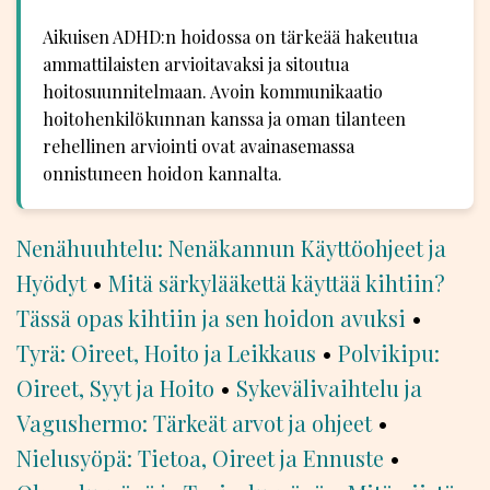
Aikuisen ADHD:n hoidossa on tärkeää hakeutua
ammattilaisten arvioitavaksi ja sitoutua
hoitosuunnitelmaan. Avoin kommunikaatio
hoitohenkilökunnan kanssa ja oman tilanteen
rehellinen arviointi ovat avainasemassa
onnistuneen hoidon kannalta.
Nenähuuhtelu: Nenäkannun Käyttöohjeet ja
Hyödyt
•
Mitä särkylääkettä käyttää kihtiin?
Tässä opas kihtiin ja sen hoidon avuksi
•
Tyrä: Oireet, Hoito ja Leikkaus
•
Polvikipu:
Oireet, Syyt ja Hoito
•
Sykevälivaihtelu ja
Vagushermo: Tärkeät arvot ja ohjeet
•
Nielusyöpä: Tietoa, Oireet ja Ennuste
•