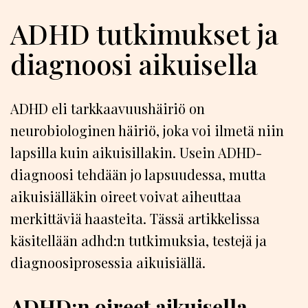
ADHD tutkimukset ja
diagnoosi aikuisella
ADHD eli tarkkaavuushäiriö on
neurobiologinen häiriö, joka voi ilmetä niin
lapsilla kuin aikuisillakin. Usein ADHD-
diagnoosi tehdään jo lapsuudessa, mutta
aikuisiälläkin oireet voivat aiheuttaa
merkittäviä haasteita. Tässä artikkelissa
käsitellään adhd:n tutkimuksia, testejä ja
diagnoosiprosessia aikuisiällä.
ADHD:n oireet aikuisella