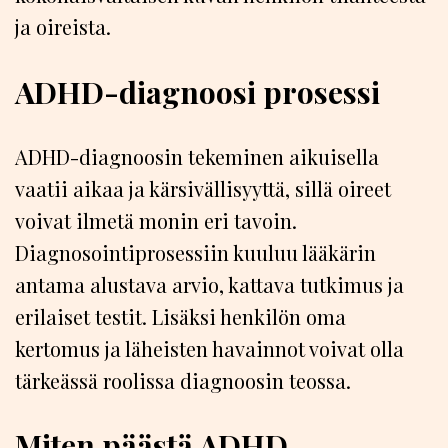
ja oireista.
ADHD-diagnoosi prosessi
ADHD-diagnoosin tekeminen aikuisella
vaatii aikaa ja kärsivällisyyttä, sillä oireet
voivat ilmetä monin eri tavoin.
Diagnosointiprosessiin kuuluu lääkärin
antama alustava arvio, kattava tutkimus ja
erilaiset testit. Lisäksi henkilön oma
kertomus ja läheisten havainnot voivat olla
tärkeässä roolissa diagnoosin teossa.
Miten päästä ADHD