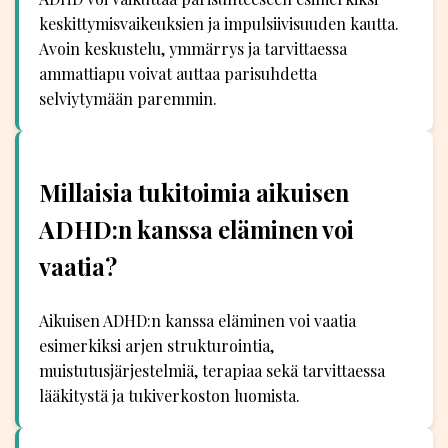
keskittymisvaikeuksien ja impulsiivisuuden kautta.
Avoin keskustelu, ymmärrys ja tarvittaessa
ammattiapu voivat auttaa parisuhdetta
selviytymään paremmin.
Millaisia tukitoimia aikuisen
ADHD:n kanssa eläminen voi
vaatia?
Aikuisen ADHD:n kanssa eläminen voi vaatia
esimerkiksi arjen strukturointia,
muistutusjärjestelmiä, terapiaa sekä tarvittaessa
lääkitystä ja tukiverkoston luomista.