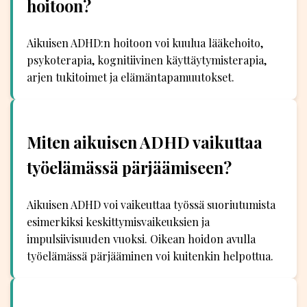
hoitoon?
Aikuisen ADHD:n hoitoon voi kuulua lääkehoito,
psykoterapia, kognitiivinen käyttäytymisterapia,
arjen tukitoimet ja elämäntapamuutokset.
Miten aikuisen ADHD vaikuttaa
työelämässä pärjäämiseen?
Aikuisen ADHD voi vaikeuttaa työssä suoriutumista
esimerkiksi keskittymisvaikeuksien ja
impulsiivisuuden vuoksi. Oikean hoidon avulla
työelämässä pärjääminen voi kuitenkin helpottua.