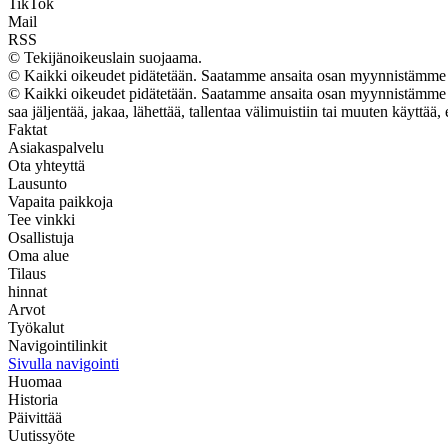
TikTok
Mail
RSS
© Tekijänoikeuslain suojaama.
© Kaikki oikeudet pidätetään. Saatamme ansaita osan myynnistämme t
© Kaikki oikeudet pidätetään. Saatamme ansaita osan myynnistämme tuo
saa jäljentää, jakaa, lähettää, tallentaa välimuistiin tai muuten käyttää, 
Faktat
Asiakaspalvelu
Ota yhteyttä
Lausunto
Vapaita paikkoja
Tee vinkki
Osallistuja
Oma alue
Tilaus
hinnat
Arvot
Työkalut
Navigointilinkit
Sivulla navigointi
Huomaa
Historia
Päivittää
Uutissyöte