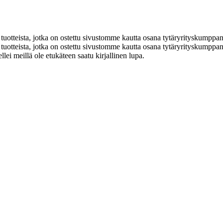
uotteista, jotka on ostettu sivustomme kautta osana tytäryrityskumppa
tteista, jotka on ostettu sivustomme kautta osana tytäryrityskumppanu
ellei meillä ole etukäteen saatu kirjallinen lupa.