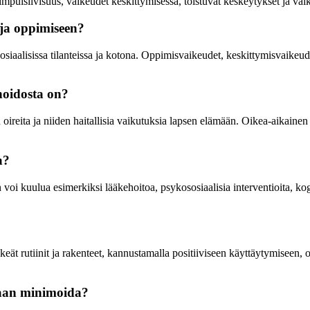
mpulsiivisuus, vaikeudet keskittymisessä, toistuvat keskeytykset ja vaik
 ja oppimiseen?
iaalisissa tilanteissa ja kotona. Oppimisvaikeudet, keskittymisvaikeudet
hoidosta on?
eita ja niiden haitallisia vaikutuksia lapsen elämään. Oikea-aikainen t
a?
oi kuulua esimerkiksi lääkehoitoa, psykososiaalisia interventioita, k
rutiinit ja rakenteet, kannustamalla positiiviseen käyttäytymiseen, ope
aan minimoida?