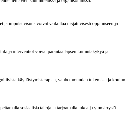
eudet tehtävien suunnittelussa ja organisoinnissa.
 ja impulsiivisuus voivat vaikuttaa negatiivisesti oppimiseen ja
uki ja interventiot voivat parantaa lapsen toimintakykyä ja
ognitiivista käyttäytymisterapiaa, vanhemmuuden tukemista ja koulun
ttamalla sosiaalisia taitoja ja tarjoamalla tukea ja ymmärrystä