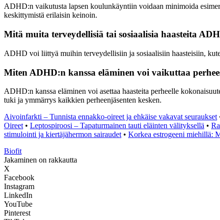
ADHD:n vaikutusta lapsen koulunkäyntiin voidaan minimoida esimerkiksi
keskittymistä erilaisin keinoin.
Mitä muita terveydellisiä tai sosiaalisia haasteita ADH
ADHD voi liittyä muihin terveydellisiin ja sosiaalisiin haasteisiin, k
Miten ADHD:n kanssa eläminen voi vaikuttaa perhe
ADHD:n kanssa eläminen voi asettaa haasteita perheelle kokonaisuuten
tuki ja ymmärrys kaikkien perheenjäsenten kesken.
Aivoinfarkti – Tunnista ennakko-oireet ja ehkäise vakavat seuraukset
Oireet
•
Leptospiroosi – Tapaturmainen tauti eläinten välityksellä
•
Ra
stimulointi ja kiertäjähermon sairaudet
•
Korkea estrogeeni miehillä: Mi
Biofit
Jakaminen on rakkautta
X
Facebook
Instagram
LinkedIn
YouTube
Pinterest