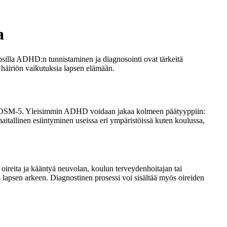
a
psilla ADHD:n tunnistaminen ja diagnosointi ovat tärkeitä
ä häiriön vaikutuksia lapsen elämään.
en DSM-5. Yleisimmin ADHD voidaan jakaa kolmeen päätyyppiin:
aitallinen esiintyminen useissa eri ympäristöissä kuten koulussa,
oireita ja kääntyä neuvolan, koulun terveydenhoitajan tai
 lapsen arkeen. Diagnostinen prosessi voi sisältää myös oireiden