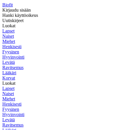
Biofit
Kirjaudu sisään
Hanki käyttöoikeus
Uutiskirjeet
Luokat
Lapset
Naiset
Miehet
Henkisesti
Fyysinen
Hyvinvointi
Levätä
Ravitsemus
Lääkäri
Korvat
Luokat
Lapset
Naiset
Miehet
Henkisesti
Fyysinen
Hyvinvointi
Levätä
Ravitsemus