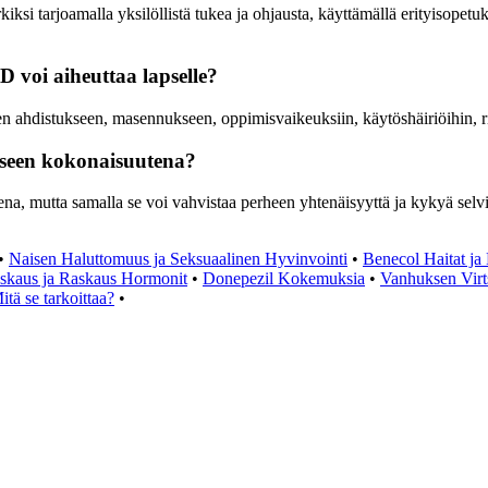
 tarjoamalla yksilöllistä tukea ja ohjausta, käyttämällä erityisopetuks
D voi aiheuttaa lapselle?
uten ahdistukseen, masennukseen, oppimisvaikeuksiin, käytöshäiriöihin, r
eseen kokonaisuutena?
a, mutta samalla se voi vahvistaa perheen yhtenäisyyttä ja kykyä selvi
•
Naisen Haluttomuus ja Seksuaalinen Hyvinvointi
•
Benecol Haitat ja 
skaus ja Raskaus Hormonit
•
Donepezil Kokemuksia
•
Vanhuksen Virt
tä se tarkoittaa?
•