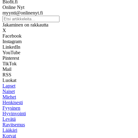
Biofit.fi
Online Nyt
myynti@onlinenyt.fi
Jakaminen on rakkautta
X
Facebook
Instagram
LinkedIn
YouTube
Pinterest
TikTok
Mail
RSS
Luokat
Lapset
Naiset
Miehet
Henkisesti
Fyysinen
Hyvinvointi
Levätä
Ravitsemus
Lääkäri
Korvat