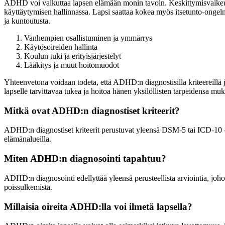
ADHD voi vaikuttaa lapsen elämään monin tavoin. Keskittymisvaikeudet 
käyttäytymisen hallinnassa. Lapsi saattaa kokea myös itsetunto-ongelmi
ja kuntoutusta.
Vanhempien osallistuminen ja ymmärrys
Käytösoireiden hallinta
Koulun tuki ja erityisjärjestelyt
Lääkitys ja muut hoitomuodot
Yhteenvetona voidaan todeta, että ADHD:n diagnostisilla kriteereillä ja
lapselle tarvittavaa tukea ja hoitoa hänen yksilöllisten tarpeidensa mu
Mitkä ovat ADHD:n diagnostiset kriteerit?
ADHD:n diagnostiset kriteerit perustuvat yleensä DSM-5 tai ICD-10 -l
elämänalueilla.
Miten ADHD:n diagnosointi tapahtuu?
ADHD:n diagnosointi edellyttää yleensä perusteellista arviointia, joho
poissulkemista.
Millaisia oireita ADHD:lla voi ilmetä lapsella?