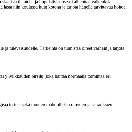
alisia tilanteita ja impulsiivisuus voi aiheuttaa vaikeuksia
lasta niin koulussa kuin kotona ja tarjota hänelle tarvittavaa hoitoa
 ja tulevaisuudelle. Tärkeintä on tunnistaa oireet varhain ja tarjota
ylivilkkauden oireilu, joka haittaa normaalia toimintaa eri
isia testejä sekä muiden mahdollisten oireiden ja sairauksien