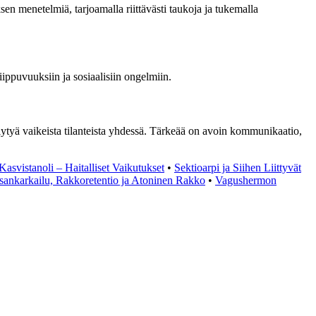
en menetelmiä, tarjoamalla riittävästi taukoja ja tukemalla
iippuvuuksiin ja sosiaalisiin ongelmiin.
ytyä vaikeista tilanteista yhdessä. Tärkeää on avoin kommunikaatio,
Kasvistanoli – Haitalliset Vaikutukset
•
Sektioarpi ja Siihen Liittyvät
sankarkailu, Rakkoretentio ja Atoninen Rakko
•
Vagushermon