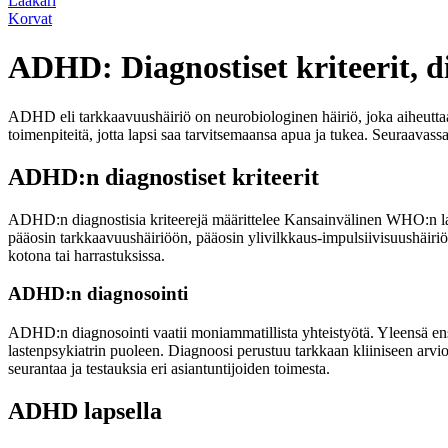
Lääkäri
Korvat
ADHD: Diagnostiset kriteerit, di
ADHD eli tarkkaavuushäiriö on neurobiologinen häiriö, joka aiheuttaa
toimenpiteitä, jotta lapsi saa tarvitsemaansa apua ja tukea. Seuraavas
ADHD:n diagnostiset kriteerit
ADHD:n diagnostisia kriteerejä määrittelee Kansainvälinen WHO:n 
pääosin tarkkaavuushäiriöön, pääosin ylivilkkaus-impulsiivisuushäiriö
kotona tai harrastuksissa.
ADHD:n diagnosointi
ADHD:n diagnosointi vaatii moniammatillista yhteistyötä. Yleensä ens
lastenpsykiatrin puoleen. Diagnoosi perustuu tarkkaan kliiniseen arvi
seurantaa ja testauksia eri asiantuntijoiden toimesta.
ADHD lapsella