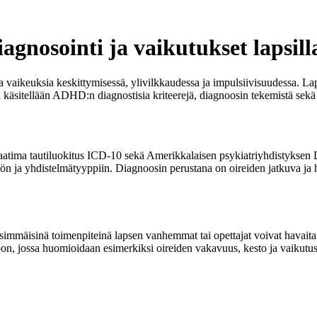
agnosointi ja vaikutukset lapsill
 vaikeuksia keskittymisessä, ylivilkkaudessa ja impulsiivisuudessa. La
sa käsitellään ADHD:n diagnostisia kriteerejä, diagnoosin tekemistä sek
laatima tautiluokitus ICD-10 sekä Amerikkalaisen psykiatriyhdistyks
ön ja yhdistelmätyyppiin. Diagnoosin perustana on oireiden jatkuva ja h
immäisinä toimenpiteinä lapsen vanhemmat tai opettajat voivat havaita 
oon, jossa huomioidaan esimerkiksi oireiden vakavuus, kesto ja vaikutus