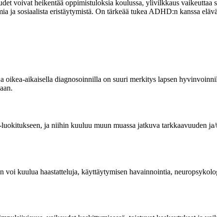
voivat heikentää oppimistuloksia koulussa, ylivilkkaus vaikeuttaa sosia
a ja sosiaalista eristäytymistä. On tärkeää tukea ADHD:n kanssa elävää 
 oikea-aikaisella diagnosoinnilla on suuri merkitys lapsen hyvinvoinnille
kaan.
uokitukseen, ja niihin kuuluu muun muassa jatkuva tarkkaavuuden ja/tai 
n voi kuulua haastatteluja, käyttäytymisen havainnointia, neuropsykolog