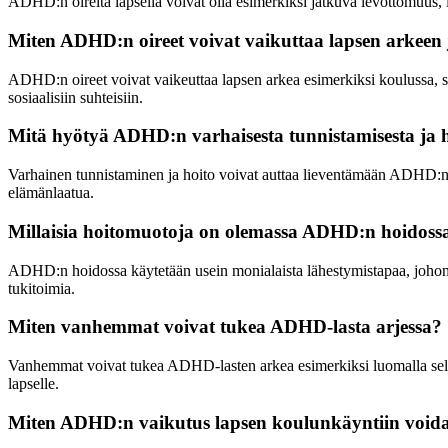
ADHD:n oireita lapsella voivat olla esimerkiksi jatkuva levottomuus, i
Miten ADHD:n oireet voivat vaikuttaa lapsen arkeen
ADHD:n oireet voivat vaikeuttaa lapsen arkea esimerkiksi koulussa, sos
sosiaalisiin suhteisiin.
Mitä hyötyä ADHD:n varhaisesta tunnistamisesta ja 
Varhainen tunnistaminen ja hoito voivat auttaa lieventämään ADHD:n oir
elämänlaatua.
Millaisia hoitomuotoja on olemassa ADHD:n hoidoss
ADHD:n hoidossa käytetään usein monialaista lähestymistapaa, johon v
tukitoimia.
Miten vanhemmat voivat tukea ADHD-lasta arjessa?
Vanhemmat voivat tukea ADHD-lasten arkea esimerkiksi luomalla selkeät 
lapselle.
Miten ADHD:n vaikutus lapsen koulunkäyntiin void