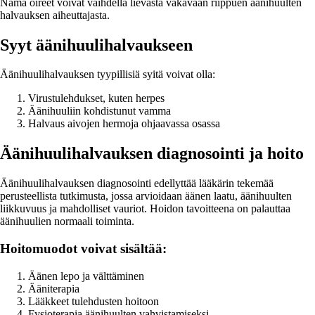
Nämä oireet voivat vaihdella lievästä vakavaan riippuen äänihuulten
halvauksen aiheuttajasta.
Syyt äänihuulihalvaukseen
Äänihuulihalvauksen tyypillisiä syitä voivat olla:
Virustulehdukset, kuten herpes
Äänihuuliin kohdistunut vamma
Halvaus aivojen hermoja ohjaavassa osassa
Äänihuulihalvauksen diagnosointi ja hoito
Äänihuulihalvauksen diagnosointi edellyttää lääkärin tekemää
perusteellista tutkimusta, jossa arvioidaan äänen laatu, äänihuulten
liikkuvuus ja mahdolliset vauriot. Hoidon tavoitteena on palauttaa
äänihuulien normaali toiminta.
Hoitomuodot voivat sisältää:
Äänen lepo ja välttäminen
Ääniterapia
Lääkkeet tulehdusten hoitoon
Fysioterapia äänihuulten vahvistamiseksi