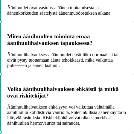
Äänihuulet ovat vastuussa äänen tuottamisesta ja
äänenkorkeuden säätelystä äänenmuodostuksen aikana.
Miten äänihuulten toiminta eroaa
äänihuulihalvauksen tapauksessa?
Äänihuulihalvauksessa äänihuulet eivät liiku normaalisti tai
eivät pysty tuottamaan ääntä tehokkaasti, mikä vaikuttaa
puheeseen ja äänen laatuun.
Voiko äänihuulihalvauksen ehkäistä ja mitkä
ovat riskitekijät?
Äänihuulihalvauksen ehkäisyyn voi vaikuttaa välttämällä
äänihuuliin kohdistuvia vaurioita, kuten äkillisiä äänenkäyttöön
liittyviä rasituksia. Riskitekijöitä voivat olla esimerkiksi
äänihuulien hermovauriot tai sairaudet.