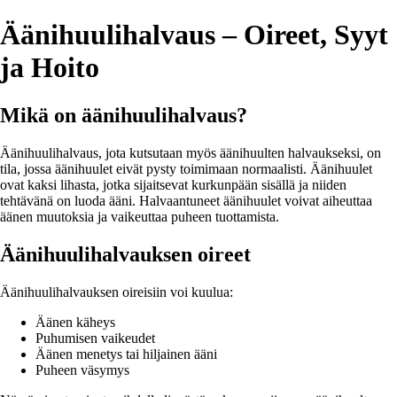
Äänihuulihalvaus – Oireet, Syyt
ja Hoito
Mikä on äänihuulihalvaus?
Äänihuulihalvaus, jota kutsutaan myös äänihuulten halvaukseksi, on
tila, jossa äänihuulet eivät pysty toimimaan normaalisti. Äänihuulet
ovat kaksi lihasta, jotka sijaitsevat kurkunpään sisällä ja niiden
tehtävänä on luoda ääni. Halvaantuneet äänihuulet voivat aiheuttaa
äänen muutoksia ja vaikeuttaa puheen tuottamista.
Äänihuulihalvauksen oireet
Äänihuulihalvauksen oireisiin voi kuulua:
Äänen käheys
Puhumisen vaikeudet
Äänen menetys tai hiljainen ääni
Puheen väsymys