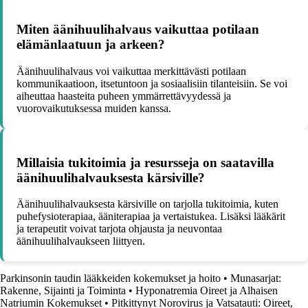
Miten äänihuulihalvaus vaikuttaa potilaan
elämänlaatuun ja arkeen?
Äänihuulihalvaus voi vaikuttaa merkittävästi potilaan
kommunikaatioon, itsetuntoon ja sosiaalisiin tilanteisiin. Se voi
aiheuttaa haasteita puheen ymmärrettävyydessä ja
vuorovaikutuksessa muiden kanssa.
Millaisia tukitoimia ja resursseja on saatavilla
äänihuulihalvauksesta kärsiville?
Äänihuulihalvauksesta kärsiville on tarjolla tukitoimia, kuten
puhefysioterapiaa, ääniterapiaa ja vertaistukea. Lisäksi lääkärit
ja terapeutit voivat tarjota ohjausta ja neuvontaa
äänihuulihalvaukseen liittyen.
Parkinsonin taudin lääkkeiden kokemukset ja hoito
•
Munasarjat:
Rakenne, Sijainti ja Toiminta
•
Hyponatremia Oireet ja Alhaisen
Natriumin Kokemukset
•
Pitkittynyt Norovirus ja Vatsatauti: Oireet,