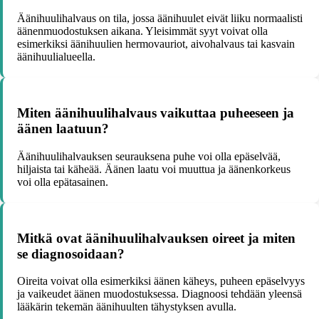
Äänihuulihalvaus on tila, jossa äänihuulet eivät liiku normaalisti
äänenmuodostuksen aikana. Yleisimmät syyt voivat olla
esimerkiksi äänihuulien hermovauriot, aivohalvaus tai kasvain
äänihuulialueella.
Miten äänihuulihalvaus vaikuttaa puheeseen ja
äänen laatuun?
Äänihuulihalvauksen seurauksena puhe voi olla epäselvää,
hiljaista tai käheää. Äänen laatu voi muuttua ja äänenkorkeus
voi olla epätasainen.
Mitkä ovat äänihuulihalvauksen oireet ja miten
se diagnosoidaan?
Oireita voivat olla esimerkiksi äänen käheys, puheen epäselvyys
ja vaikeudet äänen muodostuksessa. Diagnoosi tehdään yleensä
lääkärin tekemän äänihuulten tähystyksen avulla.