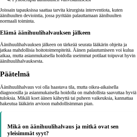
Joissain tapauksissa saattaa tarvita kirurgista interventiota, kuten
äänihuulten deviointia, jossa pyritään palauttamaan äänihuulten
normaali toiminta.
Elämä äänihuulihalvauksen jälkeen
Äänihuulihalvauksen jälkeen on tärkeää seurata lääkärin ohjeita ja
jatkaa mahdollisia hoitotoimenpiteitä. Äänen palautumiseen voi kulua
aikaa, mutta asianmukaisella hoidolla useimmat potilaat toipuvat hyvin
äänihuulihalvauksesta.
Päätelmä
Äänihuulihalvaus voi olla haastava tila, mutta oikea-aikaisella
diagnoosilla ja asianmukaisella hoidolla on mahdollista saavuttaa hyviä
tuloksia. Mikäli koet äänen käheyttä tai puheen vaikeuksia, kannattaa
hakeutua lääkärin arvioon mahdollisimman pian.
Mikä on äänihuulihalvaus ja mitkä ovat sen
yleisimmät syyt?